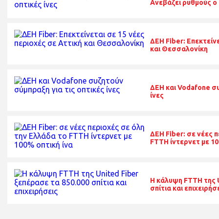
Ανεβάζει ρυθμούς ο 
ΔΕΗ Fiber: Επεκτείν
και Θεσσαλονίκη
ΔΕΗ και Vodafone συ
ίνες
ΔΕΗ Fiber: σε νέες 
FTTH ίντερνετ με 10
Η κάλυψη FTTH της U
σπίτια και επιχειρήσ