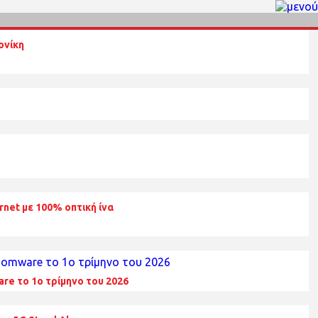
ονίκη
rnet με 100% οπτική ίνα
re το 1ο τρίμηνο του 2026