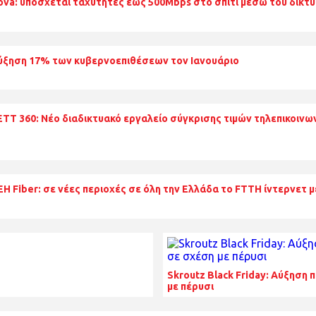
ova: υπόσχεται ταχύτητες έως 500Mbps στο σπίτι μέσω του δικτύ
ύξηση 17% των κυβερνοεπιθέσεων τον Ιανουάριο
ΕΤΤ 360: Νέο διαδικτυακό εργαλείο σύγκρισης τιμών τηλεπικοι
ΕΗ Fiber: σε νέες περιοχές σε όλη την Ελλάδα το FTTH ίντερνετ μ
Skroutz Black Friday: Αύξηση
με πέρυσι