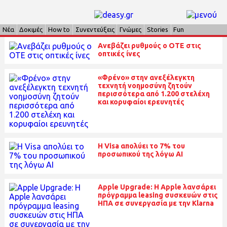
Νέα
Δοκιμές
How to
Συνεντεύξεις
Γνώμες
Stories
Fun
Ανεβάζει ρυθμούς ο ΟΤΕ στις
οπτικές ίνες
«Φρένο» στην ανεξέλεγκτη
τεχνητή νοημοσύνη ζητούν
περισσότερα από 1.200 στελέχη
και κορυφαίοι ερευνητές
H Visa απολύει το 7% του
προσωπικού της λόγω ΑΙ
Apple Upgrade: Η Apple λανσάρει
πρόγραμμα leasing συσκευών στις
ΗΠΑ σε συνεργασία με την Klarna