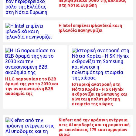
περιφερειακό ρόλο της Ελλάδας
στη Νότια Ευρώπη
Η Intel επιμένει ιρλανδικά και η
Ιρλανδία πανηγυρίζει
Η LG παρουσίασε το B2B
όραμά της για το 2030 και
Ιστορική ανατροπή στη
την ανακαινισμένη Β2Β
Νότια Κορέα - Η SK Hynix
ακαδημία της
εκθρονίζει τη Samsung και
γίνεται η πολυτιμότερη
εταιρεία της χώρας
Kiefer: από την πράσινη ενέργεια
στις ΑΙ υποδομές και τη ρομποτική
με επενδύσεις 175 εκατομμυρίων
ευρώ