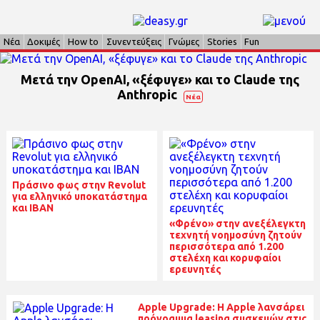
Νέα
Δοκιμές
How to
Συνεντεύξεις
Γνώμες
Stories
Fun
Μετά την OpenAI, «ξέφυγε» και το Claude της
Anthropic
Νέα
Πράσινο φως στην Revolut
για ελληνικό υποκατάστημα
και IBAN
«Φρένο» στην ανεξέλεγκτη
τεχνητή νοημοσύνη ζητούν
περισσότερα από 1.200
στελέχη και κορυφαίοι
ερευνητές
Apple Upgrade: Η Apple λανσάρει
πρόγραμμα leasing συσκευών στις