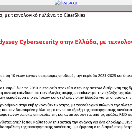
yssey Cybersecurity στην Ελλάδα, με τεχνολο
ίηση 10 νέων έργων σε κρίσιμες υποδομές την περίοδο 2023-2025 και διαχε
.
ατ. ευρώ έως το 2030, η εταιρεία στοχεύει στην περαιτέρω διεύρυνση της 
τη συνεχή επένδυση σε τεχνολογίες αιχμής, με επίκεντρο την εξέλιξη της 
ι την εκπαίδευση επιχειρήσεων και στελεχών στην Ελλάδα για τη σημασία 
βερνοάμυνα στην κυβερνοανθεκτικότητα, με τεχνολογικό πυλώνα την πλατφ
και τον διευρυμένο ρόλο της στην υποστήριξη της επιχειρησιακής συνέχει
ωματώνονται στις υπηρεσίες της και αναπτύσσονται από τις ομάδες R&D σε
νθετες απειλές που καθιστούν επιτακτική την ανάγκη για ένα ολοκληρωμένο
η διασφάλιση της επιχειρησιακής συνέχειας – με έμφαση στη διαρκή ετοιμό