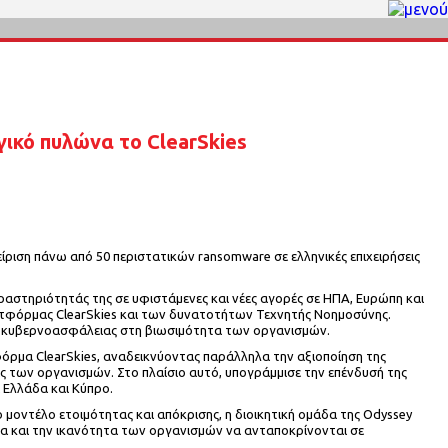
γικό πυλώνα το ClearSkies
ίριση πάνω από 50 περιστατικών ransomware σε ελληνικές επιχειρήσεις
δραστηριότητάς της σε υφιστάμενες και νέες αγορές σε ΗΠΑ, Ευρώπη και
πλατφόρμας ClearSkies και των δυνατοτήτων Τεχνητής Νοημοσύνης.
της κυβερνοασφάλειας στη βιωσιμότητα των οργανισμών.
όρμα ClearSkies, αναδεικνύοντας παράλληλα την αξιοποίηση της
ας των οργανισμών. Στο πλαίσιο αυτό, υπογράμμισε την επένδυσή της
 Ελλάδα και Κύπρο.
 μοντέλο ετοιμότητας και απόκρισης, η διοικητική ομάδα της Odyssey
τητα και την ικανότητα των οργανισμών να ανταποκρίνονται σε