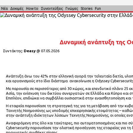
Νέα
Δοκιμές
How to
Συνεντεύξεις
Γνώμες
Stories
Fun
Δυναμική ανάπτυξη της Od
Συντάκτης:
Deasy
@
07.05.2026
Ανάπτυξη άνω του 42% στην ελληνική αγορά την τελευταία διετία, υλοπο
και οργανισμούς στο ίδιο διάστημα ανακοίνωσε η Odyssey Cybersecurity
Με παρουσία σε περισσότερες από 30 χώρες, και επενδυτικό πλάνο 25 εκ
Ασία, την ενίσχυση του δικτύου συνεργατών σε Ελλάδα και Κύπρο και σ
Επιπλέον, επιδιώκει να συμβάλλει ουσιαστικά στην ευαισθητοποίηση κα
Η εταιρεία παρουσίασε τη στρατηγική της για τη μετάβαση από την κυ
Τεχνητής Νοημοσύνης ως υποδομής επιχειρησιακής ετοιμότητας – καθώς 
στην ανάπτυξη ιδιόκτητων λύσεων Τεχνητής Νοημοσύνης, οι οποίες ενσ
Αναφερόμενη στις όλο και ταχύτερες, πιο αυτοματοποιημένες και πιο σύ
Cybersecurity παρουσίασε την ολιστική προσέγγιση της εταιρείας για τ
πραγματικές συνθήκες πίεσης.