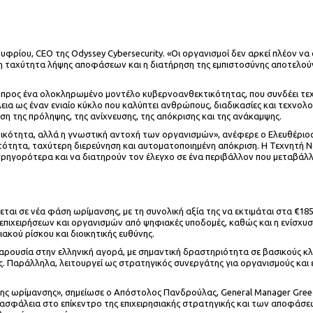
φρίου, CEO της Odyssey Cybersecurity. «Οι οργανισμοί δεν αρκεί πλέον ν
η ταχύτητα λήψης αποφάσεων και η διατήρηση της εμπιστοσύνης αποτελούν 
προς ένα ολοκληρωμένο μοντέλο κυβερνοανθεκτικότητας, που συνδέει τεχνο
ια ως έναν ενιαίο κύκλο που καλύπτει ανθρώπους, διαδικασίες και τεχνολο
υση της πρόληψης, της ανίχνευσης, της απόκρισης και της ανάκαμψης.
οτικότητα, αλλά η γνωστική αντοχή των οργανισμών», ανέφερε ο Ελευθέριος 
τότητα, ταχύτερη διερεύνηση και αυτοματοποιημένη απόκριση. Η Τεχνητή Ν
ρηγορότερα και να διατηρούν τον έλεγχο σε ένα περιβάλλον που μεταβάλλ
εται σε νέα φάση ωρίμανσης, με τη συνολική αξία της να εκτιμάται στα €18
πιχειρήσεων και οργανισμών από ψηφιακές υποδομές, καθώς και η ενίσχυση
ακού ρίσκου και διοικητικής ευθύνης.
 παρουσία στην ελληνική αγορά, με σημαντική δραστηριότητα σε βασικούς κ
ς. Παράλληλα, λειτουργεί ως στρατηγικός συνεργάτης για οργανισμούς και 
ης ωρίμανσης», σημείωσε ο Απόστολος Πανδρούλας, General Manager Gree
σφάλεια στο επίκεντρο της επιχειρησιακής στρατηγικής και των αποφάσεων