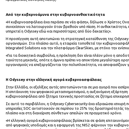
Από την κυβερνοάμυνα στην κυβερνοανθεκτικότητα
«Η κυβερνοασφάλεια έχει περάσει σε νέα φάση», δήλωσε ο Χρίστος Ονου
συνεχίσουν να λειτουργούν όταν βρεθούν υπό πίεση. Η ανθεκτικότητα, 
υπηρετεί η Odyssey εδώ και περισσότερες από δύο δεκαετίες».
Η προσέγγιση αυτή αποτυπώνει τη στρατηγική κατεύθυνση της Odyssey 
οργανισμών. Στο πλαίσιο αυτό, η εταιρεία τοποθετεί την κυβερνοασφάλε
Integrated Solutions και την πλατφόρμα ClearSkies, με στόχο την ενίσχ
«Για τα διοικητικά συμβούλια, η πρόκληση δεν είναι πλέον μόνο η αποδ
ταχύτητα μηχανής, οπότε η άμυνα πρέπει να αποκτήσει μεγαλύτερη ορα
οργανισμούς να επεξεργάζονται την πολυπλοκότητα, να αποφασίζουν γ
Η Odyssey
στην ελληνική αγορά κυβερνοασφάλειας
Στην Ελλάδα, οι εξελίξεις αυτές αποτυπώνονται σε μια αγορά που εισέρχ
Η επιτάχυνση του ψηφιακού μετασχηματισμού, η αυξανόμενη εξάρτηση ε
κυβερνοασφάλεια από ζήτημα τεχνικής προστασίας σε ζήτημα επιχειρησι
Σε αυτό το περιβάλλον, η Odyssey Cybersecurity έχει εδραιώσει ισχυρή
υπηρεσίες SOC αντιστοιχούν σε περίπου το 25% της δραστηριότητάς τη
πλαίσιο και στη διαχείριση σύνθετων απειλών σε πραγματικό χρόνο.
«Η ελληνική αγορά κυβερνοασφάλειας βρίσκεται σε φάση επιταχυνόμεν
από ψηφιακές υποδομές και η εφαρμογή της NIS2 φέρνουν την κυβερνοα