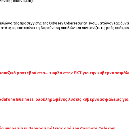
ληνικής οικονομίας».
 πυλώνα της προσέγγισης της Odyssey Cybersecurity, ενσωματώνοντας δυνατό
ατότητα, επιταχύνει τη διερεύνηση απειλών και συντονίζει τις ροές απόκρ
ραπεζικό ραντεβού στα... τυφλά στην ΕΚΤ για την κυβερνοασφάλ
odafone Business: oλοκληρωμένες λύσεις κυβερνοασφάλειας για
έα υπηρεσία κυβερνοασφάλειας από την Cosmote Telekom