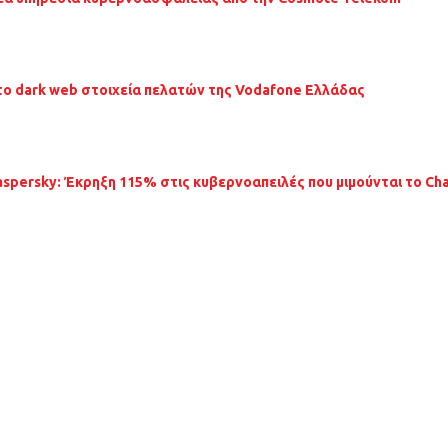
το dark web στοιχεία πελατών της Vodafone Ελλάδας
aspersky: Έκρηξη 115% στις κυβερνοαπειλές που μιμούνται το Ch