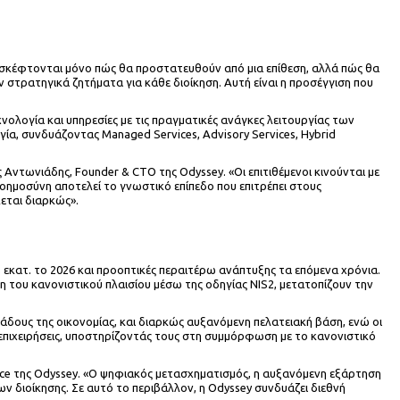
α σκέφτονται μόνο πώς θα προστατευθούν από μια επίθεση, αλλά πώς θα
στρατηγικά ζητήματα για κάθε διοίκηση. Αυτή είναι η προσέγγιση που
λογία και υπηρεσίες με τις πραγματικές ανάγκες λειτουργίας των
γία, συνδυάζοντας Managed Services, Advisory Services, Hybrid
Αντωνιάδης, Founder & CTO της Odyssey. «Οι επιτιθέμενοι κινούνται με
οημοσύνη αποτελεί το γνωστικό επίπεδο που επιτρέπει στους
εται διαρκώς».
5 εκατ. το 2026 και προοπτικές περαιτέρω ανάπτυξης τα επόμενα χρόνια.
 του κανονιστικού πλαισίου μέσω της οδηγίας NIS2, μετατοπίζουν την
λάδους της οικονομίας, και διαρκώς αυξανόμενη πελατειακή βάση, ενώ οι
επιχειρήσεις, υποστηρίζοντάς τους στη συμμόρφωση με το κανονιστικό
ce της Odyssey. «Ο ψηφιακός μετασχηματισμός, η αυξανόμενη εξάρτηση
 διοίκησης. Σε αυτό το περιβάλλον, η Odyssey συνδυάζει διεθνή