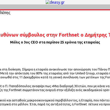
ευθύνων σύμβουλος στην Forthnet ο Δημήτρης 
Μόλις ο 3ος CEO στα περίπου 25 χρόνια της εταιρείας
ι στη διοίκηση. Σήμερα η εταιρεία ανακοίνωσε την αποχώρηση του Πάνου
 Μετά την απόκτηση του 80% της εταιρείας από την United Group, εταιρεία 
οινωθεί στις 11 Δεκεμβρίου κατά τη γενική συνέλευση των μετόχων της For
t ο Π. Παπαδόπουλος αναφέρι πως «Μια διαδρομή 30 ετών, που με κάνει να
 της Forthnet συμμετέχοντας ενεργά στην εξέλιξη ενός ακαδημαϊκού spin-o
τικού και ασταθούς μακροοικονομικού περιβάλλοντος, η Εταιρία, που πάντα ή
ατηγικά στο μέλλον. Έτσι, παρά τις αντιξοότητες, η Forthnet πέτυχε να π