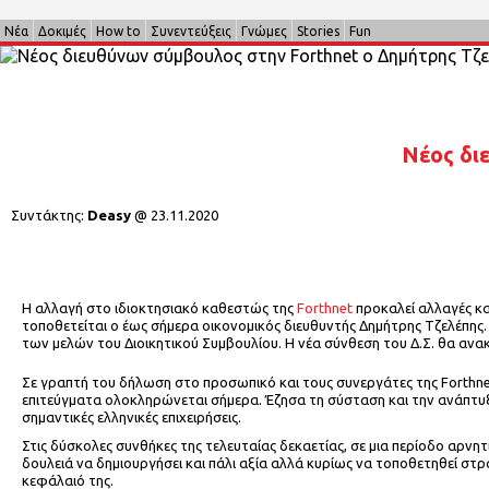
Νέα
Δοκιμές
How to
Συνεντεύξεις
Γνώμες
Stories
Fun
Νέος δι
Συντάκτης:
Deasy
@
23.11.2020
Η αλλαγή στο ιδιοκτησιακό καθεστώς της
Forthnet
προκαλεί αλλαγές κα
τοποθετείται ο έως σήμερα οικονομικός διευθυντής Δημήτρης Τζελέπης.
των μελών του Διοικητικού Συμβουλίου. Η νέα σύνθεση του Δ.Σ. θα ανακ
Σε γραπτή του δήλωση στο προσωπικό και τους συνεργάτες της Forthne
επιτεύγματα ολοκληρώνεται σήμερα. Έζησα τη σύσταση και την ανάπτυξη
σημαντικές ελληνικές επιχειρήσεις.
Στις δύσκολες συνθήκες της τελευταίας δεκαετίας, σε μια περίοδο αρνη
δουλειά να δημιουργήσει και πάλι αξία αλλά κυρίως να τοποθετηθεί στρ
κεφάλαιό της.