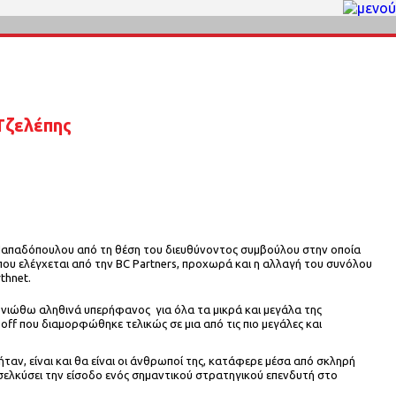
Τζελέπης
 Παπαδόπουλου από τη θέση του διευθύνοντος συμβούλου στην οποία
που ελέγχεται από την BC Partners, προχωρά και η αλλαγή του συνόλου
thnet.
 νιώθω αληθινά υπερήφανος για όλα τα μικρά και μεγάλα της
ff που διαμορφώθηκε τελικώς σε μια από τις πιο μεγάλες και
ταν, είναι και θα είναι οι άνθρωποί της, κατάφερε μέσα από σκληρή
ροσελκύσει την είσοδο ενός σημαντικού στρατηγικού επενδυτή στο