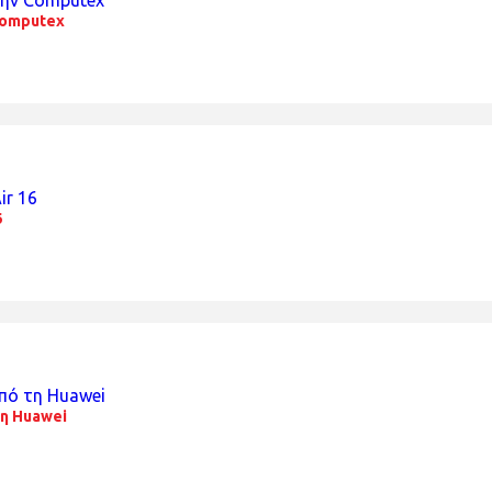
Computex
6
τη Huawei