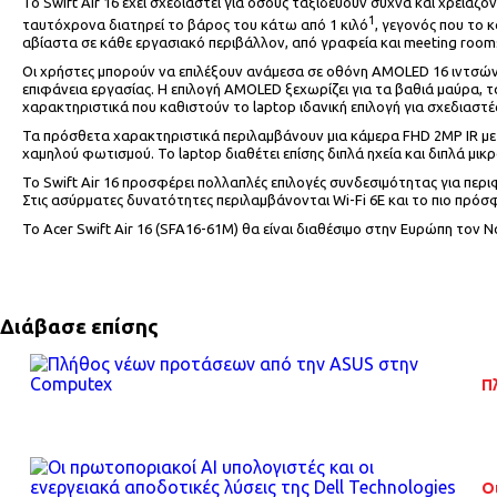
Το Swift Air 16 έχει σχεδιαστεί για όσους ταξιδεύουν συχνά και χρει
1
ταυτόχρονα διατηρεί το βάρος του κάτω από 1 κιλό
, γεγονός που το
αβίαστα σε κάθε εργασιακό περιβάλλον, από γραφεία και meeting rooms
Οι χρήστες μπορούν να επιλέξουν ανάμεσα σε οθόνη AMOLED 16 ιντσών
επιφάνεια εργασίας. Η επιλογή AMOLED ξεχωρίζει για τα βαθιά μαύρα, 
χαρακτηριστικά που καθιστούν το laptop ιδανική επιλογή για σχεδιαστές 
Τα πρόσθετα χαρακτηριστικά περιλαμβάνουν μια κάμερα FHD 2MP IR με
χαμηλού φωτισμού. Το laptop διαθέτει επίσης διπλά ηχεία και διπλά μι
Το Swift Air 16 προσφέρει πολλαπλές επιλογές συνδεσιμότητας για περι
Στις ασύρματες δυνατότητες περιλαμβάνονται Wi-Fi 6E και το πιο πρόσ
Το Acer Swift Air 16 (SFA16-61M) θα είναι διαθέσιμο στην Ευρώπη τον Ν
Διάβασε επίσης
Π
Ο