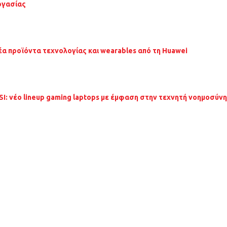
ργασίας
έα προϊόντα τεχνολογίας και wearables από τη Huawei
SI: νέο lineup gaming laptops με έμφαση στην τεχνητή νοημοσύνη