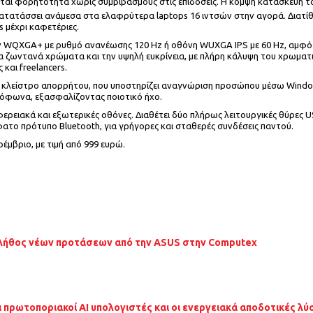
άζονται φορητότητα χωρίς συμβιβασμούς στις επιδόσεις. Η κομψή κατασκευή
 κατατάσσει ανάμεσα στα ελαφρύτερα laptops 16 ιντσών στην αγορά. Διατί
 μέχρι καφετέριες.
 WQXGA+ με ρυθμό ανανέωσης 120 Hz ή οθόνη WUXGA IPS με 60 Hz, αμφότε
τα ζωντανά χρώματα και την υψηλή ευκρίνεια, με πλήρη κάλυψη του χρωματ
και freelancers.
 κλείστρο απορρήτου, που υποστηρίζει αναγνώριση προσώπου μέσω Windows
κρόφωνα, εξασφαλίζοντας ποιοτικό ήχο.
φερειακά και εξωτερικές οθόνες. Διαθέτει δύο πλήρως λειτουργικές θύρες U
φατο πρότυπο Bluetooth, για γρήγορες και σταθερές συνδέσεις παντού.
οέμβριο, με τιμή από 999 ευρώ.
λήθος νέων προτάσεων από την ASUS στην Computex
ι πρωτοποριακοί AI υπολογιστές και οι ενεργειακά αποδοτικές λύ