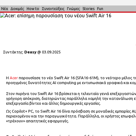
Νέα
Δοκιμές
How to
Συνεντεύξεις
Γνώμες
Stories
Fun
Συντάκτης:
Deasy
@
03.09.2025
Η
Acer
παρουσίασε το νέο Swift Air 16 (SFA16-61M), το νεότερο μέλος τη
προηγμένες δυνατότητες AI computing με εντυπωσιακά γραφικά και κομ
Στον πυρήνα του Swift Air 16 βρίσκεται η τελευταία γενιά επεξεργαστ
γρήγορη απόκριση, διατηρώντας παράλληλα χαμηλή την κατανάλωση ενέργε
επεξεργασία βίντεο και άλλες δημιουργικές εργασίες.
Ως Copilot+ PC, το Swift Air 16 δίνει πρόσβαση σε μοναδικές εμπειρίες 
περιεχομένου και την παραγωγικότητα. Παράλληλα, οι χρήστες επωφελο
«τρέχουν» απαιτητικές εφαρμογές.