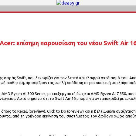
Acer: επίσημη παρουσίαση του νέου Swift Air 1
ς σειράς Swift, που ξεχωρίζει για τον λεπτό και ελαφρύ σχεδιασμό του. Απε
ψή αισθητική, προσφέροντας υψηλή απόδοση σε μια συσκευή με εξαιρετικά
ών AMD Ryzen AI 300 Series, με επεξεργαστή έως και AMD Ryzen AI 7 350, 
ιας. Αυτό σημαίνει ότι το Swift Air 16 μπορεί να ανταποκριθεί με ευκολί
AI, όπως τα Recall (preview), Click to Do (preview) και η βελτιωμένη αναζήτ
ύνται από τη γρήγορη εκκίνηση του συστήματος, τον άφθονο χώρο αποθήκε