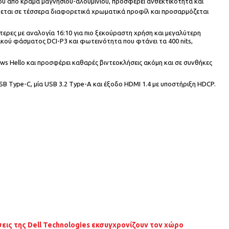
 του από κράμα μαγνησίου-αλουμινίου, προσφέρει ανθεκτικότητα και
θεται σε τέσσερα διαφορετικά χρωματικά προφίλ και προσαρμόζεται
ρες με αναλογία 16:10 για πιο ξεκούραστη χρήση και μεγαλύτερη
ικού φάσματος DCI-P3 και φωτεινότητα που φτάνει τα 400 nits,
 Hello και προσφέρει καθαρές βιντεοκλήσεις ακόμη και σε συνθήκες
SB Type-C, μία USB 3.2 Type-A και έξοδο HDMI 1.4 με υποστήριξη HDCP.
σεις της Dell Technologies εκσυγχρονίζουν τον χώρο