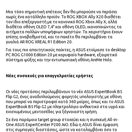
Μια τόσο σημαντική επέτειος δεν θα μπορούσε να περάσει
χωρίς ένα κατάλληλο προϊόν. Το ROG XBOX Ally X20 διαθέτει
τον ίδιο επεξεργαστή με το κανονικό ROG Xbox Ally X, αλλά
διαθέτει οθόνη OLED 7,4" και οθόνη OLED, ικανοποιώντας τα
αιτήματα πολλών υποψήφιων χρηστών. Τα χειριστήρια έχουν
επίσης αναβαθμιστεί, και το πακέτο θα περιλαμβάνει τα
γυαλιά AR ROG XREAL R1 Edition 20.
Για τους πιο απαιτητικούς παίκτες, η ASUS ετοίμασε το desktop
PC ROG G1000 Edition 20 με κορυφαίο hardware, εξαιρετικό
σύστημα ψύξης και την εντυπωσιακή οθόνη AniMe Holo.
Νέες συσκευές για επαγγελματίες χρήστες
Οι νέες προτάσεις περιλαμβάνουν το νέο ASUS ExpertBook B5
Flip G2, ένας αναδιπλούμενος φορητός υπολογιστής με οθόνη
που μπορεί να περιστραφεί κατά 360 μοίρες, όπως και το ASUS
ExpertBook B5 Flip G2 με πληκτρολόγιο ανθεκτικό στα υγρά και
ενισχυμένους μεντεσέδες για ξέγνοιαστη χρήση.
Σε ένα παρόμοιο target group στοχεύει και η συσκευή All-in-
One ASUS ExpertCenter P200 AiO. Εδώ η ASUS δίνει έμφαση
στις συμπαγείς διαστάσεις, ώστε να καταλαμβάνει όσο το