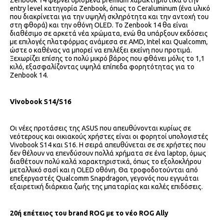
Zenbook 14 φέρνει ορισμένα premium χαρακτηριστικά στην
entry level κατηγορία Zenbook, όπως το Ceraluminum (ένα υλικό
που διακρίνεται για την υψηλή σκληρότητα και την αντοχή του
στη φθορά) και την οθόνη OLED. Το Zenbook 14 θα είναι
διαθέσιμο σε αρκετά νέα χρώματα, ενώ θα υπάρξουν εκδόσεις
με επιλογές πλατφόρμας ανάμεσα σε AMD, Intel και Qualcomm,
ώστε ο καθένας να μπορεί να επιλέξει εκείνη που προτιμά.
Ξεχωρίζει επίσης το πολύ μικρό βάρος που φθάνει μόλις το 1,1
κιλό, εξασφαλίζοντας υψηλά επίπεδα φορητότητας για το
Zenbook 14.
Vivobook S14/S16
Οι νέες προτάσεις της ASUS που απευθύνονται κυρίως σε
νεότερους και οικιακούς χρήστες είναι οι φορητοί υπολογιστές
Vivobook S14 και S16. Η σειρά απευθύνεται σε σε χρήστες που
δεν θέλουν να επενδύσουν πολλά χρήματα σε ένα laptop, όμως
διαθέτουν πολύ καλά χαρακτηριστικά, όπως το εξολοκλήρου
μεταλλικό σασί και η OLED οθόνη. Θα τροφοδοτούνται από
επεξεργαστές Qualcomm Snapdragon, γεγονός που εγγυάται
εξαιρετική διάρκεια ζωής της μπαταρίας και καλές επιδόσεις.
20ή επέτειος του brand ROG με το νέο ROG Ally