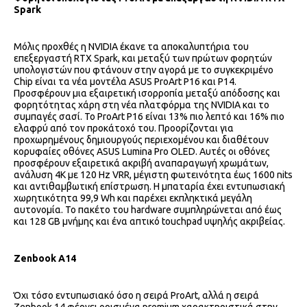
Spark
Μόλις προχθές η NVIDIA έκανε τα αποκαλυπτήρια του
επεξεργαστή RTX Spark, και μεταξύ των πρώτων φορητών
υπολογιστών που φτάνουν στην αγορά με το συγκεκριμένο
Chip είναι τα νέα μοντέλα ASUS ProArt P16 και P14.
Προσφέρουν μια εξαιρετική ισορροπία μεταξύ απόδοσης και
φορητότητας χάρη στη νέα πλατφόρμα της NVIDIA και το
συμπαγές σασί. Το ProArt P16 είναι 13% πιο λεπτό και 16% πιο
ελαφρύ από τον προκάτοχό του. Προορίζονται για
προχωρημένους δημιουργούς περιεχομένου και διαθέτουν
κορυφαίες οθόνες ASUS Lumina Pro OLED. Αυτές οι οθόνες
προσφέρουν εξαιρετικά ακριβή αναπαραγωγή χρωμάτων,
ανάλυση 4K με 120 Hz VRR, μέγιστη φωτεινότητα έως 1600 nits
και αντιθαμβωτική επίστρωση. Η μπαταρία έχει εντυπωσιακή
χωρητικότητα 99,9 Wh και παρέχει εκπληκτικά μεγάλη
αυτονομία. Το πακέτο του hardware συμπληρώνεται από έως
και 128 GB μνήμης και ένα απτικό touchpad υψηλής ακριβείας.
Zenbook A14
Όχι τόσο εντυπωσιακό όσο η σειρά ProArt, αλλά η σειρά