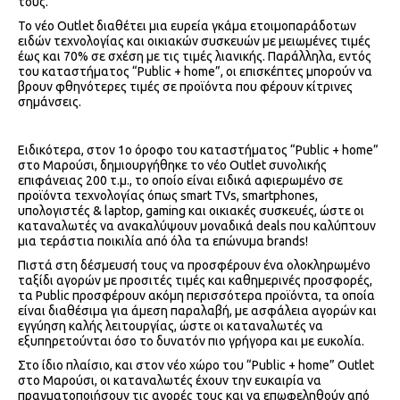
τους.
Το νέο Outlet διαθέτει μια ευρεία γκάμα ετοιμοπαράδοτων
ειδών τεχνολογίας και οικιακών συσκευών με μειωμένες τιμές
έως και 70% σε σχέση με τις τιμές λιανικής. Παράλληλα, εντός
του καταστήματος “Public + home”, οι επισκέπτες μπορούν να
βρουν φθηνότερες τιμές σε προϊόντα που φέρουν κίτρινες
σημάνσεις.
Ειδικότερα, στον 1ο όροφο του καταστήματος “Public + home”
στο Μαρούσι, δημιουργήθηκε το νέο Outlet συνολικής
επιφάνειας 200 τ.μ., το οποίο είναι ειδικά αφιερωμένο σε
προϊόντα τεχνολογίας όπως smart TVs, smartphones,
υπολογιστές & laptop, gaming και οικιακές συσκευές, ώστε οι
καταναλωτές να ανακαλύψουν μοναδικά deals που καλύπτουν
μια τεράστια ποικιλία από όλα τα επώνυμα brands!
Πιστά στη δέσμευσή τους να προσφέρουν ένα ολοκληρωμένο
ταξίδι αγορών με προσιτές τιμές και καθημερινές προσφορές,
τα Public προσφέρουν ακόμη περισσότερα προϊόντα, τα οποία
είναι διαθέσιμα για άμεση παραλαβή, με ασφάλεια αγορών και
εγγύηση καλής λειτουργίας, ώστε οι καταναλωτές να
εξυπηρετούνται όσο το δυνατόν πιο γρήγορα και με ευκολία.
Στο ίδιο πλαίσιο, και στον νέο χώρο του “Public + home” Outlet
στο Μαρούσι, οι καταναλωτές έχουν την ευκαιρία να
πραγματοποιήσουν τις αγορές τους και να επωφεληθούν από