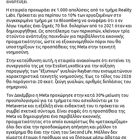
αναπτύξει.
Η εταιρεία προχωράει σε 1.000 απολύσεις από το τμήμα Reality
Labs. Πρόκειται για περίπου το 10% των εργαζομένων στο
συγκεκριμένο τμήμα με το Bloomberg να αναφέρει ότι ο εν
λόγω τομέας έχει ζημιές 70 δισ. δολαρίων από το 2021 όταν και
δημιουργήθηκε. Ως αποτέλεσμα των περικοπών, κλείνουν τρία
στούντιο ανάπτυξης παιχνδιών για περιβάλλοντα εικονικής
πραγματικότητας, ώστε να εξοικονομηθούν πόροι που θα
υποστηρίξουν τις προσπάθειες της Meta στην τεχνητή
νοημοσύνη.
Στην κατεύθυνση αυτή, η εταιρεία ανακοίνωσε ότι εντείνει τη
συνεργασία της με την EssilorLuxottica για την αύξηση
παραγωγής των "έξυπνων" γυαλιών Rayban που ενσωματώνουν
χαρακτηριστικά τεχνητής νοημοσύνης. Έως το τέλος του 2026
θα παράγονται 20 εκατ. ζεύγη γυαλιών, αριθμός διπλάσιος του
σημερινού.
Τον Δεκέμβριο η Meta προχώρησε στην κατά 30% μείωση του
προϋπολογισμού για τα τμήματα που ασχολούνται με το
Metaverse και η εξέλιξη είναι ενδεικτική του τι πρόκειται να
συμβεί σχετικά σύντομα. Είναι σαφές ότι η προσπάθεια της
Meta να δημιουργήσει ένα περιβάλλον εικονικής
πραγματικότητας στο οποίο ευχαρίστως θα «μετακομίζαμε»
όλοι δεν είχε την προσδοκώμενη απήχηση και μάλλον το
εγχείρημα θα έχει την τύχη του Second Life. Μάλλον δεν
είμαστε έτοιμοι ή πρόθυμοι για να ζήσουμε μέσω άβαταρ σε