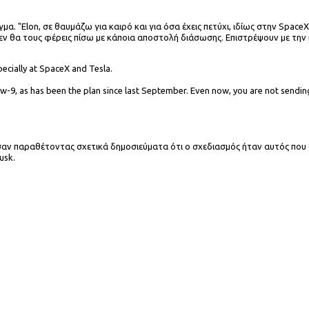
"Elon, σε θαυμάζω για καιρό και για όσα έχεις πετύχι, ιδίως στην SpaceX κα
ν θα τους φέρεις πίσω με κάποια αποστολή διάσωσης. Επιστρέψουν με την
ecially at SpaceX and Tesla.
rew-9, as has been the plan since last September. Even now, you are not send
ν παραθέτοντας σχετικά δημοσιεύματα ότι ο σχεδιασμός ήταν αυτός που ο
usk.