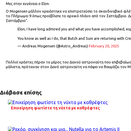
Μες στην ευγένεια ο Elon.
Ο Mogensen μάλλον χρειάστηκε να επιστρατεύσει το σκανδιναβικό φλέγμα. 
το Πλήρωμα-9 όπως προέβλεπε το αρχικό πλάνο από τον Σεπτέμβριο. Δε
Σεπτέμβριο".
Elon, I have long admired you and what you have accomplished, esp
You know as well as I do, that Butch and Suni are returning with C
— Andreas Mogensen (@Astro_Andreas)
February 20, 2025
Πολλοί χρήστες πήραν το μέρος του Δανού αστροναύτη που επιβεβαίωσα
μάλιστα, πρότειναν στον Δανό αστροναύτη να πάψει να θαυμάζει τον M
Διάβασε επίσης
Επιχείρηση φωτίστε τη νύχτα με καθρέφτες