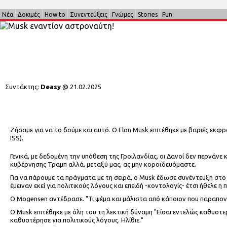
Νέα
Δοκιμές
How to
Συνεντεύξεις
Γνώμες
Stories
Fun
Συντάκτης:
Deasy
@
21.02.2025
Ζήσαμε για να το δούμε και αυτό. Ο Elon Musk επιτέθηκε με βαριές εκ
ISS).
Γενικά, με δεδομένη την υπόθεση της Γροιλανδίας, οι Δανοί δεν περνάνε 
κυβέρνησης Τραμπ αλλά, μεταξύ μας, ας μην κοροϊδευόμαστε.
Για να πάρουμε τα πράγματα με τη σειρά, ο Musk έδωσε συνέντευξη στο
έμειναν εκεί για πολιτικούς λόγους και επειδή -κοντολογίς- έτσι ήθελ
Ο Mogensen αντέδρασε. "Τι ψέμα και μάλιστα από κάποιον που παραπονιέ
Ο Musk επιτέθηκε με όλη του τη λεκτική δύναμη "Είσαι εντελώς καθυστ
καθυστέρησε για πολιτικούς λόγους. Ηλίθιε."