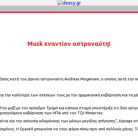
Musk εναντίον αστροναύτη!
φράσεις κατά του Δανού αστροναύτη Andreas Mogensen, ο οποίος αυτή την 
και την καλύτερη των σχέσεων τους με την αμερικανική κυβέρνηση και τα μέλ
 Fox μαζί με τον πρόεδρο Τραμπ και κάποια στιγμή υποστήριξε ότι δύο αστ
ε η προηγούμενη κυβέρνηση των ΗΠΑ υπό τον Τζο Μπάιντεν.
ται για την απουσία ειλικρίνειας των μέσων μεγάλης απήχησης", έγραψε στ
ερημένος. Η SpaceX μπορούσε να τους φέρει πίσω πριν από πολλούς μήνες.