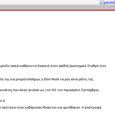
περίοδο ασκεί καθήκοντα δοικητή στον Διεθνή Διαστημικό Σταθμό (τον
η της και μπορεί επισήμως ο Elon Musk να μην είναι μέλος της
ροναύτες που είχαν φτάσει ως τον ISS τον περασμένο Σεπτέμβριο,
ο Χ.
 Το πρότεινα στην κυβέρνηση Μπάιντεν και αρνήθηκαν. Η επιστροφή