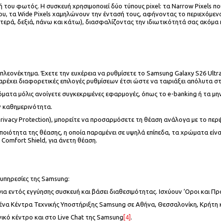
ή του φωτός. Η συσκευή χρησιμοποιεί δύο τύπους pixel: τα Narrow Pixels π
ου, τα Wide Pixels χαμηλώνουν την έντασή τους, αφήνοντας το περιεχόμε
στερά, δεξιά, πάνω και κάτω), διασφαλίζοντας την ιδιωτικότητά σας ακόμα
λεονέκτημα. Έχετε την ευχέρεια να ρυθμίσετε το Samsung Galaxy S26 Ultra 
ρέχει διαφορετικές επιλογές ρυθμίσεων έτσι ώστε να ταιριάξει απόλυτα σ
ματα μόλις ανοίγετε συγκεκριμένες εφαρμογές, όπως το e-banking ή τα μην
την καθημερινότητα.
Privacy Protection), μπορείτε να προσαρμόσετε τη θέαση ανάλογα με το περ
 ποιότητα της θέασης, η οποία παραμένει σε υψηλά επίπεδα, τα χρώματα είν
 Comfort Shield, για άνετη θέαση.
 υπηρεσίες της Samsung:
 εντός εγγύησης συσκευή και βάσει διαθεσιμότητας. Ισχύουν ‘Οροι και Πρ
μένα Κέντρα Τεχνικής Υποστήριξης Samsung σε Αθήνα, Θεσσαλονίκη, Κρήτη κ
ικό κέντρο και στο Live Chat της Samsung
[4]
.