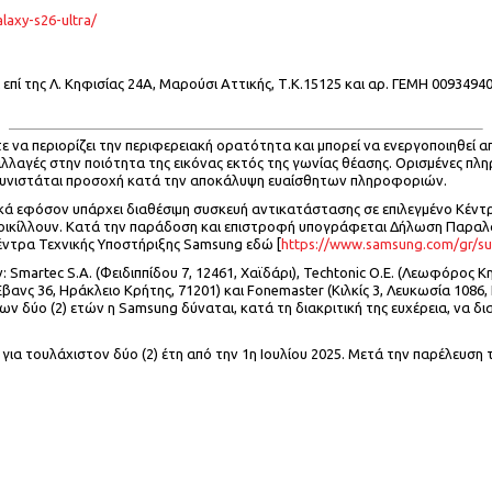
axy-s26-ultra/
επί της Λ. Κηφισίας 24Α, Μαρούσι Αττικής, Τ.Κ.15125 και αρ. ΓΕΜΗ 0093494
ε να περιορίζει την περιφερειακή ορατότητα και μπορεί να ενεργοποιηθεί απ
 αλλαγές στην ποιότητα της εικόνας εκτός της γωνίας θέασης. Ορισμένες πλ
 Συνιστάται προσοχή κατά την αποκάλυψη ευαίσθητων πληροφοριών.
 εφόσον υπάρχει διαθέσιμη συσκευή αντικατάστασης σε επιλεγμένο Κέντρο
οικίλλουν. Κατά την παράδοση και επιστροφή υπογράφεται Δήλωση Παρα
Κέντρα Τεχνικής Υποστήριξης Samsung εδώ [
https://www.samsung.com/gr/su
martec S.A. (Φειδιππίδου 7, 12461, Χαϊδάρι), Techtonic O.E. (Λεωφόρος Κη
Έβανς 36, Ηράκλειο Κρήτης, 71201) και Fonemaster (Κιλκίς 3, Λευκωσία 1086, 
των δύο (2) ετών η Samsung δύναται, κατά τη διακριτική της ευχέρεια, να 
 για τουλάχιστον δύο (2) έτη από την 1η Ιουλίου 2025. Μετά την παρέλευση 