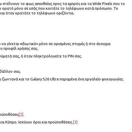
ου στέλνουν το φως απευθείας προς τα εμπρός και τα Wide Pixels που το
νο ορατό μόνο σε εσάς που κοιτάτε το τηλέφωνο κατά πρόσωπο. Το
 και όταν κρατάτε το τηλέφωνο οριζόντια.
να γίνεται «ιδιωτικό» μόνο σε ορισμένες στιγμές ή στο άνοιγμα
το προφίλ χρήσης σας.
ύματά σας, ή όταν πληκτρολογείτε το PIN σας.
ιβάλλον σας.
αι ζωντανά και το Galaxy S26 Ultra παραμένει ένα εργαλείο ψυχαγωγίας
οϋποθέσεις
[2]
.
αι Κύπρο. Ισχύουν όροι και προϋποθέσεις.
[3]