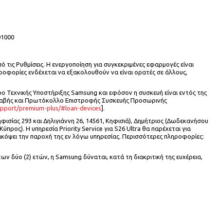
01000
ό τις Ρυθμίσεις. Η ενεργοποίηση για συγκεκριμένες εφαρμογές είναι
ηροφορίες ενδέχεται να εξακολουθούν να είναι ορατές σε άλλους,
 Τεχνικής Υποστήριξης Samsung και εφόσον η συσκευή είναι εντός της
λαβής και Πρωτόκολλο Επιστροφής Συσκευής Προσωρινής
pport/premium-plus/#loan-devices
].
φισίας 293 και Δηλιγιάννη 26, 14561, Κηφισιά), Δημήτριος (Δωδεκανήσου
Κύπρος). Η υπηρεσία Priority Service για S26 Ultra θα παρέχεται για
διακόψει την παροχή της εν λόγω υπηρεσίας. Περισσότερες πληροφορίες:
των δύο (2) ετών, η Samsung δύναται, κατά τη διακριτική της ευχέρεια,