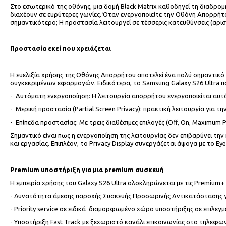
Στο εσωτερικό της οθόνης, μια δομή Black Matrix καθοδηγεί τη διαδρομ
διαχέουν σε ευρύτερες γωνίες. Όταν ενεργοποιείτε την Οθόνη Απορρήτ
σημαντικότερο; Η προστασία λειτουργεί σε τέσσερις κατευθύνσεις (αρι
Προστασία εκεί που χρειάζεται
Η ευελιξία χρήσης της Οθόνης Απορρήτου αποτελεί ένα πολύ σημαντικό π
συγκεκριμένων εφαρμογών. Ειδικότερα, το Samsung Galaxy S26 Ultra πα
- Αυτόματη ενεργοποίηση: Η λειτουργία απορρήτου ενεργοποιείται αυτό
- Μερική προστασία (Partial Screen Privacy): πρακτική λειτουργία για 
- Επίπεδα προστασίας: Με τρεις διαθέσιμες επιλογές (Off, On, Maximum 
Σημαντικό είναι πως η ενεργοποίηση της λειτουργίας δεν επιβαρύνει την
και εργασίας. Επιπλέον, το Privacy Display συνεργάζεται άψογα με το Eye
Premium υποστήριξη για μια premium συσκευή
Η εμπειρία χρήσης του Galaxy S26 Ultra ολοκληρώνεται με τις Premium+
- Δυνατότητα άμεσης παροχής Συσκευής Προσωρινής Αντικατάστασης για
- Priority service σε ειδικά διαμορφωμένο χώρο υποστήριξης σε επιλεγ
- Υποστήριξη Fast Track με ξεχωριστό κανάλι επικοινωνίας στο τηλεφων