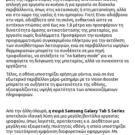
επιλογή για εργασία εν κινήσει ή για εργασία σε δύσκολα
περιβάλλοντα, όπως στις κατασκευές ή στη μεταποίηση, αλλά
και στο χώρο της υγείας ή του εμπορίου. Γιατί; Είναι αδιάβροχα
στο νερό, αδιάβλητα από τη σκόνη, ανθεκτικά ώστε να
αντέχουν πτώσεις από έως και 1,8 μέτρα και προσφέρουν τη
δυνατότητα άμεσης αντικατάστασης της μπαταρίας, για
εργασία χωρίς διαλείμματα. Προσφέρουν την ευχέρεια
προγραμματισμού συγκεκριμένου πλήκτρου για την εκτέλεση
των συνηθέστερων λειτουργιών, ενώ σε περιβάλλοντα υψηλών
θερμοκρασιών μπορείτε τα συνδέσετε σε μια πηγή
τροφοδοσίας, να επιλέξετε το “no battery mode” για να
αποφύγετε τη διόγκωση της μπαταρίας, αλλά να συνεχίσετε να
εργάζεστε.
Τέλος, η οθόνη υποστηρίζει χρήση με γάντια, ενώ σε ένα
εξωτερικό περιβάλλον μέρα-μεσημέρι με το Vision Booster
μπορείτε να αυξήσετε τη φωτεινότητα της οθόνης,
εξασφαλίζοντας υψηλή ορατότητα των απεικονιζόμενων
πληροφοριών.
Από την άλλη πλευρά,
η σειρά
Samsung
Galaxy
Tab
S
Series
αποτελούν ιδανική λύση για μια μεγάλη βεντάλια εργασίας
γραφείου, όπως λογιστές, αρχιτέκτονες κ.α. Διαθέτουν μια
μεγάλη και εξαιρετικής ποιότητας οθόνη, η οποία υποστηρίζει
την ταυτόχρονη εμφάνιση διαφορετικών εφαρμογών. Με