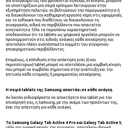
για επαγγελματίες που βρίσκονται συνεχώς εν κινήσει, μπορούν
να υποστηρίξουν μια σειρά κρίσιμων λειτουργιών στην
εξυπηρέτηση πελατών, να βελτιώσουν την παραγωγικότητα ή
να διευκολύνουν την καθημερινή εργασία χάρη στις εφαρμογές
και το software που διαθέτουν, να διευκολύνουν τη
συνεργασία, ειδικά σε περιβάλλοντα που απαιτείται
κινητικότητα. Όλα τα παραπάνω χαρακτηριστικά
υποδεικνύουν ότι τα tablets ως ψηφιακά εργαλεία μπορούν να
προσαρμοστούν στις ειδικές ανάγκες κάθε επιχείρησης και
αποτελούν πλέον αναπόσπαστο κομμάτι του σύγχρονου
επιχειρηματικού περιβάλλοντος.
Επομένως, η επένδυση στην απόκτηση ενός (ή και
περισσότερων) tablet μπορεί να αποτελέσει μια κομβική κίνηση
που μπορεί να συμβάλει σημαντικά στην ανάπτυξη και την
επιτυχία κάθε ατομικής ή μικρομεσαίας επιχείρησης.
Η σειρά
tablets της
Samsung απαντάει σε κάθε ανάγκη
Αν λοιπόν ενδιαφέρεστε να αποκτήσετε ένα tablet για την
επιχείρησή σας, η Samsung, με την γκάμα των προϊόντων της,
έχει την απάντηση για κάθε ανάγκη.
Τα
Samsung
Galaxy
Tab
Active 4
Pro και
Galaxy
Tab
Active 5
,
μέλη της rugged σειράς της εταιρείας, αποτελούν ιδανική