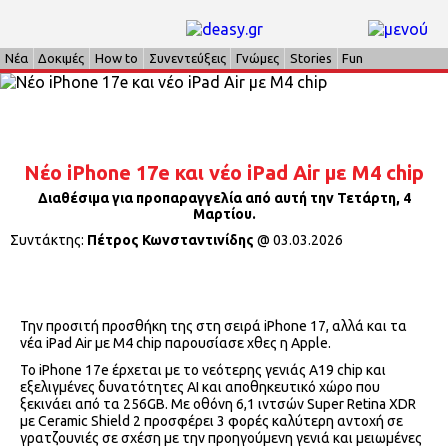
Νέα
Δοκιμές
How to
Συνεντεύξεις
Γνώμες
Stories
Fun
Nέο iPhone 17e και νέο iPad Air με Μ4 chip
Διαθέσιμα για προπαραγγελία από αυτή την Τετάρτη, 4
Μαρτίου.
Συντάκτης:
Πέτρος Κωνσταντινίδης
@
03.03.2026
Την προσιτή προσθήκη της στη σειρά iPhone 17, αλλά και τα
νέα iPad Air με Μ4 chip παρουσίασε χθες η Apple.
Το iPhone 17e έρχεται με το νεότερης γενιάς Α19 chip και
εξελιγμένες δυνατότητες ΑΙ και αποθηκευτικό χώρο που
ξεκινάει από τα 256GB. Mε οθόνη 6,1 ιντσών Super Retina XDR
με Ceramic Shield 2 προσφέρει 3 φορές καλύτερη αντοχή σε
γρατζουνιές σε σχέση με την προηγούμενη γενιά και μειωμένες