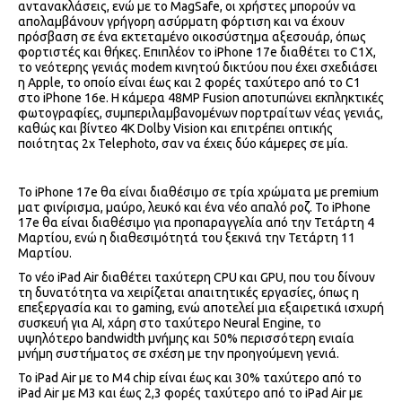
αντανακλάσεις, ενώ με το MagSafe, οι χρήστες μπορούν να
απολαμβάνουν γρήγορη ασύρματη φόρτιση και να έχουν
πρόσβαση σε ένα εκτεταμένο οικοσύστημα αξεσουάρ, όπως
φορτιστές και θήκες. Επιπλέον το iPhone 17e διαθέτει το C1X,
το νεότερης γενιάς modem κινητού δικτύου που έχει σχεδιάσει
η Apple, το οποίο είναι έως και 2 φορές ταχύτερο από το C1
στο iPhone 16e. Η κάμερα 48MP Fusion αποτυπώνει εκπληκτικές
φωτογραφίες, συμπεριλαμβανομένων πορτραίτων νέας γενιάς,
καθώς και βίντεο 4K Dolby Vision και επιτρέπει οπτικής
ποιότητας 2x Telephoto, σαν να έχεις δύο κάμερες σε μία.
Το iPhone 17e θα είναι διαθέσιμο σε τρία χρώματα με premium
ματ φινίρισμα, μαύρο, λευκό και ένα νέο απαλό ροζ. Το iPhone
17e θα είναι διαθέσιμο για προπαραγγελία από την Τετάρτη 4
Μαρτίου, ενώ η διαθεσιμότητά του ξεκινά την Τετάρτη 11
Μαρτίου.
Το νέο iPad Air διαθέτει ταχύτερη CPU και GPU, που του δίνουν
τη δυνατότητα να χειρίζεται απαιτητικές εργασίες, όπως η
επεξεργασία και το gaming, ενώ αποτελεί μια εξαιρετικά ισχυρή
συσκευή για AI, χάρη στο ταχύτερο Neural Engine, το
υψηλότερο bandwidth μνήμης και 50% περισσότερη ενιαία
μνήμη συστήματος σε σχέση με την προηγούμενη γενιά.
Το iPad Air με το Μ4 chip είναι έως και 30% ταχύτερο από το
iPad Air με M3 και έως 2,3 φορές ταχύτερο από το iPad Air με