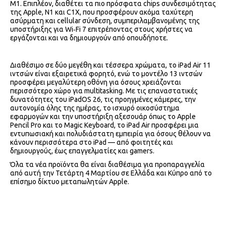
M1. Επιπλέον, διαθέτει τα πιο πρόσφατα chips συνδεσιμότητας
της Apple, N1 και C1X, που προσφέρουν ακόμα ταχύτερη
ασύρματη και cellular σύνδεση, συμπεριλαμβανομένης της
υποστήριξης για Wi‑Fi 7 επιτρέποντας στους χρήστες να
εργάζονται και να δημιουργούν από οπουδήποτε.
Διαθέσιμο σε δύο μεγέθη και τέσσερα χρώματα, το iPad Air 11
ιντσών είναι εξαιρετικά φορητό, ενώ το μοντέλο 13 ιντσών
προσφέρει μεγαλύτερη οθόνη για όσους χρειάζονται
περισσότερο χώρο για multitasking. Με τις επαναστατικές
δυνατότητες του iPadOS 26, τις προηγμένες κάμερες, την
αυτονομία όλης της ημέρας, το ισχυρό οικοσύστημα
εφαρμογών και την υποστήριξη αξεσουάρ όπως το Apple
Pencil Pro και το Magic Keyboard, το iPad Air προσφέρει μια
εντυπωσιακή και πολυδιάστατη εμπειρία για όσους θέλουν να
κάνουν περισσότερα στο iPad — από φοιτητές και
δημιουργούς, έως επαγγελματίες και gamers.
Όλα τα νέα προϊόντα θα είναι διαθέσιμα για προπαραγγελία
από αυτή την Τετάρτη 4 Μαρτίου σε Ελλάδα και Κύπρο από το
επίσημο δίκτυο μεταπωλητών Αpple.