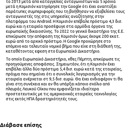
το 2013 μετά από καταγγελίες ανταγωνιστών και 5 χρόνια
μετά η Κομισιόν κατηγόρησε την Google ότι έχει αναπτύξει
παράτυπες συμπεριφορές που τη βοήθησαν να εξοβελίσει τους
ανταγωνιστές της στις υπηρεσίες αναζήτησης στην
πλατφόρμα του Android. Η Κομισιόν επέβαλε πρόστιμο 4,3 δισ.
ευρώ και η εταιρεία προσέφυγε στα αρμόδια όργανα της
ευρωπαϊκής δικαιοσύνης. Το 2022 το γενικό δικαστήριο της Ε.Ε.
επικύρωσε την απόφαση της Κομισιόν όμως έκοψε 200 εκατ.
ευρώ από το αρχικό πρόστιμο. Η Google προχώρησε στο
επόμενο και τελευταίο νομικό βήμα που είχε στη διάθεσή της,
καταθέτοντας εφεση στο Ευρωπαϊκό Δικαστήριο.
Το οποίο Ευρωπαϊκό Δικαστήριο, χθες Πέμπτη, επικύρωσε τις
προηγούμενες αποφάσεις. Σημειωτέον, ότι η Κομισιόν έχει
επιβάλει άλλα δύο πρόστιμα 5,4 δισ. ευρώ κατά της εταιρείας,
πράγμα που σημαίνει ότι ο συνολικός λογαριασμός για την
εταιρεία ανέρχεται στ 9,5 δισ. ευρώ. Θα έχει ενδιαφέρον τι θα
γίνει στη συνέχεια και αν θα υπάρξει κάποιο σχόλιο από
πλευράς Λευκού Οίκου που εμφανίζεται ιδιαίτερα
προστατευτικός με τις αμερικανικές εταιρείες τεχνολογίας
στις εκτός ΗΠΑ δραστηριότητές τους.
Διάβασε επίσης