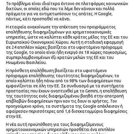
Το πρόβλημα είναι ιδιαίτερα έντονο σε πλατφόρμες κοινωνικών
δικτύων, οι οποίες εδώ που τα λέμε δεν κάνουν και πολλά
πράγματα για να αντιμετωπίσουν τις απάτες. Η Google,
πάντως, κάτι προσπαθεί να κάνει.
Η εταιρεία ανακοίνωσε την επέκταση του προγράμματος
επαλήθευσης διαφημιζομένων για χρηματοοικονομικές
υπηρεσίες, ώστε να καλύπτει κάθε κράτος μέλος της ΕΕ και του
Ευρωπαϊκού Οικονομικού Χώρου. Αυτή η σταδιακή εφαρμογή
σε 24 επιπλέον χώρες βασίζεται στο υφιστάμενο πρόγραμμα
της Google, το οποίο είναι ήδη ενεργό σε 18 χώρες παγκοσμίως,
συμπεριλαμβανομένων έξι κρατών μελών της ΕΕ και του
Ηνωμένου Βασιλείου.
H πρόσθετη επαλήθευση βασίζεται στο υφιστάμενο
πρόγραμμα επαλήθευσης ταυτότητας διαφημιζομένων, το
οποίο καλύπτει ήδη πάνω από το 98% των διαφημίσεων που
εμφανίζονται σε όλη την ΕΕ. Σε συνδυασμό με τα συστήματα
προστασίας που έχουν αναπτυχθεί με το Gemini, η επαλήθευση
της ταυτότητας ενός διαφημιζομένου βοηθά στην αποτροπή
επιβλαβών διαφημίσεων πριν καν τις δουν οι χρήστες. Τον
προηγούμενο χρόνο, τα συστήματα της Google απέκλεισαν ή
αφαίρεσαν περισσότερες από 1,6 δισεκατομμύρια διαφημίσεις
στην ΕΕ.
Η νέα αυτή προϋπόθεση για τους διαφημιζόμενους
χρηματοοικονομικών υπηρεσιών προσθέτει ένα επιπλέον