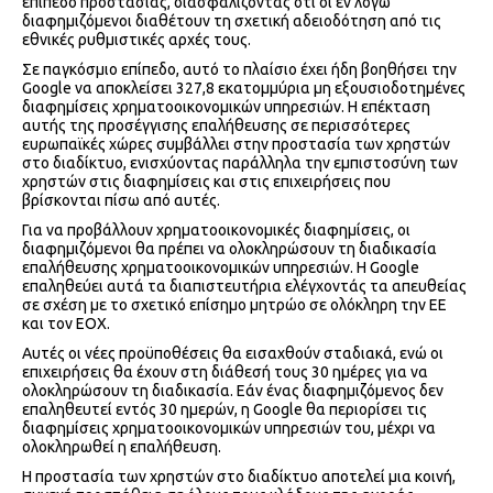
επίπεδο προστασίας, διασφαλίζοντας ότι οι εν λόγω
διαφημιζόμενοι διαθέτουν τη σχετική αδειοδότηση από τις
εθνικές ρυθμιστικές αρχές τους.
Σε παγκόσμιο επίπεδο, αυτό το πλαίσιο έχει ήδη βοηθήσει την
Google να αποκλείσει 327,8 εκατομμύρια μη εξουσιοδοτημένες
διαφημίσεις χρηματοοικονομικών υπηρεσιών. Η επέκταση
αυτής της προσέγγισης επαλήθευσης σε περισσότερες
ευρωπαϊκές χώρες συμβάλλει στην προστασία των χρηστών
στο διαδίκτυο, ενισχύοντας παράλληλα την εμπιστοσύνη των
χρηστών στις διαφημίσεις και στις επιχειρήσεις που
βρίσκονται πίσω από αυτές.
Για να προβάλλουν χρηματοοικονομικές διαφημίσεις, οι
διαφημιζόμενοι θα πρέπει να ολοκληρώσουν τη διαδικασία
επαλήθευσης χρηματοοικονομικών υπηρεσιών. Η Google
επαληθεύει αυτά τα διαπιστευτήρια ελέγχοντάς τα απευθείας
σε σχέση με το σχετικό επίσημο μητρώο σε ολόκληρη την ΕΕ
και τον ΕΟΧ.
Αυτές οι νέες προϋποθέσεις θα εισαχθούν σταδιακά, ενώ οι
επιχειρήσεις θα έχουν στη διάθεσή τους 30 ημέρες για να
ολοκληρώσουν τη διαδικασία. Εάν ένας διαφημιζόμενος δεν
επαληθευτεί εντός 30 ημερών, η Google θα περιορίσει τις
διαφημίσεις χρηματοοικονομικών υπηρεσιών του, μέχρι να
ολοκληρωθεί η επαλήθευση.
Η προστασία των χρηστών στο διαδίκτυο αποτελεί μια κοινή,