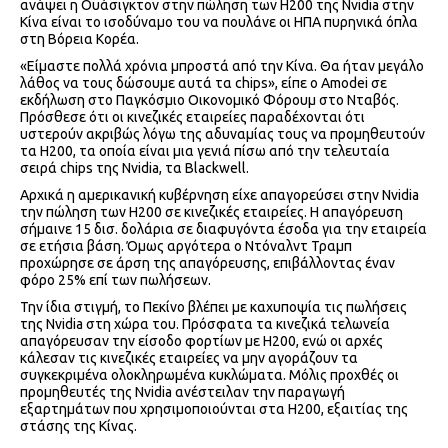
ανάψει η Ουάσιγκτον στην πώληση των H200 της Nvidia στην
Κίνα είναι το ισοδύναμο του να πουλάνε οι ΗΠΑ πυρηνικά όπλα
στη Βόρεια Κορέα.
«Είμαστε πολλά χρόνια μπροστά από την Κίνα. Θα ήταν μεγάλο
λάθος να τους δώσουμε αυτά τα chips», είπε ο Amodei σε
εκδήλωση στο Παγκόσμιο Οικονομικό Φόρουμ στο Νταβός.
Πρόσθεσε ότι οι κινεζικές εταιρείες παραδέχονται ότι
υστερούν ακριβώς λόγω της αδυναμίας τους να προμηθευτούν
τα Η200, τα οποία είναι μια γενιά πίσω από την τελευταία
σειρά chips της Nvidia, τα Blackwell.
Αρχικά η αμερικανική κυβέρνηση είχε απαγορεύσει στην Nvidia
την πώληση των Η200 σε κινεζικές εταιρείες. Η απαγόρευση
σήμαινε 15 δισ. δολάρια σε διαφυγόντα έσοδα για την εταιρεία
σε ετήσια βάση. Όμως αργότερα ο Ντόναλντ Τραμπ
προχώρησε σε άρση της απαγόρευσης, επιβάλλοντας έναν
φόρο 25% επί των πωλήσεων.
Την ίδια στιγμή, το Πεκίνο βλέπει με καχυποψία τις πωλήσεις
της Nvidia στη χώρα του. Πρόσφατα τα κινεζικά τελωνεία
απαγόρευσαν την είσοδο φορτίων με Η200, ενώ οι αρχές
κάλεσαν τις κινεζικές εταιρείες να μην αγοράζουν τα
συγκεκριμένα ολοκληρωμένα κυκλώματα. Μόλις προχθές οι
προμηθευτές της Nvidia ανέστειλαν την παραγωγή
εξαρτημάτων που χρησιμοποιούνται στα Η200, εξαιτίας της
στάσης της Κίνας.