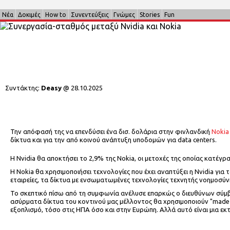
Νέα
Δοκιμές
How to
Συνεντεύξεις
Γνώμες
Stories
Fun
Συντάκτης:
Deasy
@
28.10.2025
Την απόφασή της να επενδύσει ένα δισ. δολάρια στην φινλανδική
Nokia
δίκτυα και για την από κοινού ανάπτυξη υποδομών για data centers.
H Nvidia θα αποκτήσει το 2,9% της Nokia, οι μετοχές της οποίας κατέγ
Η Nokia θα χρησιμοποιήσει τεχνολογίες που έχει αναπτύξει η Nvidia για
εταιρείες, τα δίκτυα με ενσωματωμένες τεχνολογίες τεχνητής νοημοσύν
Το σκεπτικό πίσω από τη συμφωνία ανέλυσε επαρκώς ο διευθύνων σύμβο
ασύρματα δίκτυα του κοντινού μας μέλλοντος θα χρησιμοποιούν "made i
εξοπλισμό, τόσο στις ΗΠΑ όσο και στην Ευρώπη. Αλλά αυτό είναι μια εκ