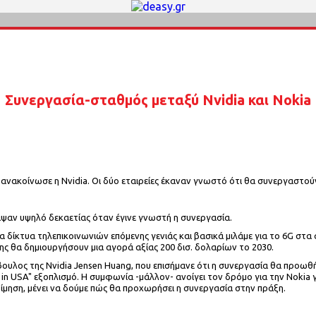
Συνεργασία-σταθμός μεταξύ Nvidia και Nokia
ανακοίνωσε η Nvidia. Οι δύο εταιρείες έκαναν γνωστό ότι θα συνεργαστο
ραψαν υψηλό δεκαετίας όταν έγινε γνωστή η συνεργασία.
 τα δίκτυα τηλεπικοινωνιών επόμενης γενιάς και βασικά μιλάμε για το 6G στ
ης θα δημιουργήσουν μια αγορά αξίας 200 δισ. δολαρίων το 2030.
υλος της Nvidia Jensen Huang, που επισήμανε ότι η συνεργασία θα προωθή
n USA" εξοπλισμό. Η συμφωνία -μάλλον- ανοίγει τον δρόμο για την Nokia γ
τίμηση, μένει να δούμε πώς θα προχωρήσει η συνεργασία στην πράξη.