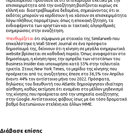
περιεχομένου. Πρόσθεσε δε ότι οι ισχυρισμοί σχετικά με την
επισκεψιμότητα από την αναζήτηση βασίζονται κυρίως σε
ελλιπή και διαστρεβλωμένα δεδομένα, σημειώνοντας ότι οι
εκδότες μπορούν να κερδίσουν ή να χάσουν σε επισκεψιμότητα
λόγω πλήθους παραμέτρων, όπως η εποχιακή ζήτηση, τα
ενδιαφέροντα των χρηστών και οι τακτικές αλγοριθμικές
ενημερώσεις στην αναζήτηση.
Υπενθυμίζεται
ότι σύμφωνα με στοιχεία της Similarweb που
επικαλέστηκε η Wall Street Journal σε ένα πρόσφατο
δημοσίευμά της, δείχνουν ότι η κίνηση σε μεγάλα ενημερωτικά
website βρίσκεται σε καθοδική πορεία. Όπως αναφερόταν στο
δημοσίευμα, η κίνηση προς την ομπρέλα των ιστοτόπων τou
Business Insider έχει υποχωρήσει κατά 55% στην τελευταία
τριετία. Στους New York Times, το μερίδιο της κίνησης που
προέρχεται από τις αναζητήσεις έπεσε στο 36,5% τον Απρίλιο
έναντι 44% τον αντίστοιχο μήνα του 2022. Πρόσφατα,
δηλώσεις του διευθυντή του Atlantic δημιούργησαν ιδιαίτερη
αίσθηση, καθώς εκτίμησε ότι αναμένει στο μέλλον μηδενισμό
της κίνησης που προέρχεται από την υπηρεσία αναζήτησης
στην Google. Αντίστοιχους φόβους ίσως με όχι τόσο δραματικό
βαθμό διατυπώνουν στελέχη και άλλων ΜΜΕ.
Διάβασε επίσης