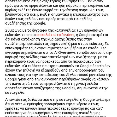
αποτελέσματα στις αναζητήσεις των χρηστών. Ξεκίνησαν
πρόσφατα να εμφανίζονται και ήδη πάροχοι περιεχομένου και
κυρίως εκδότες έχουν εκφράσει την έντονη ανησυχία τους,
βλέποντας ότι έχει μειωθεί σημαντικά η επισκεψιμότητα των
δικών τους σελίδων που προέρχεται από τις σελίδες
αναζήτησης της Google.
Σύμφωνα με το έγγραφο της καταγγελίας των ευρωπαίων
εκδοτών, το οποίο
επικαλείται το Reuters
, η Google εκτιμάται
ότι κάνει κατάχρηση της κυρίαρχης θέσης της στην
αναζήτηση, προκαλώντας σημαντική ζημιά στους εκδότες. Σε
επισκεψιμότητα, αναγνωσιμότητα και βέβαια σε έσοδα. Στο
έγγραφο σημειώνεται ότι τα AI Overviews τοποθετούνται στην
κορυφή της σελίδας των αποτελεσμάτων αναζήτησης, με το
περιεχόμενό τους να προέρχεται από το περιεχόμενο των
εκδοτών. «Οι εκδότες που χρησιμοποιούν το Google Search δεν
έχουν την επιλογή να εξαιρεθούν από την απορρόφηση του
υλικού τους για την εκπαίδευση του ΑΙ γλωσσικού μοντέλου της
Google ή/και από την ανίχνευση περιλήψεων, χωρίς να χάσουν
την ικανότητά τους να εμφανίζονται στη γενική σελίδα
αποτελεσμάτων αναζήτησης της Google», σημειώνεται στην
καταγγελία.
Απαντώντας διπλωματικά στην καταγγελία, η Google ανέφερε
ότι οι νέες ΑΙ εμπειρίες προσφέρουν την ευχέρεια στους
χρήστες να κάνουν πολύ περισσότερες ερωτήσεις και κατ’
επέκταση να δημιουργήσουν νέες ευκαιρίες ανακάλυψης