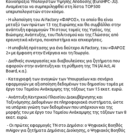
Κοινοπραξία Υπολογιστών Υψηλής Απόδοσης (EuroHPC-JU).
Αναμένεται να συμπεριληφθεί στη λίστα TOP500
υπερυπολογιστών στον κόσμο.
- Η υλοποίηση του Ai Factory «ΦΑΡΟΣ», το οποίο θα είναι
μεταξύ των πρώτων 13 της Ευρώπης και θα συμβάλλει στην
ανάπτυξη εφαρμογών ΤΝ στους τομείς της Υγείας, της
Βιώσιμης Ανάπτυξης, του Πολιτισμού και της Γλώσσας από
ερευνητικά κέντρα, πανεπιστήμια και επιχειρήσεις.
- Η υποβολή πρότασης για ένα δεύτερο Ai Factory, του «ΦΑΡΟΣ
2» με έμφαση στην Ενέργεια και τη Γεωργία.
- Διεθνείς συνεργασίες και διαβουλεύσεις για ζητήματα που
αφορούν στην ανάπτυξη και τη ρύθμιση της ΤΝ (AI Act, ΑΙ
Board, κ.α.).
- Καταγραφή των αναγκών των Υπουργείων και σενάρια
εφαρμογών με αξιοποίηση δεδομένων του δημοσίου τομέα με
έργο του Ταμείου Ανάκαμψης της τάξεως των 15 εκατ. ευρώ.
- Ανάπτυξη Κεντρικού Πλαισίου Διακυβέρνησης και
Ταξινόμησης Δεδομένων σε πληροφοριακά συστήματα, ώστε
να υπάρχει γνώση των δεδομένων που υπάρχουν και της
μορφής του με έργο του Ταμείου Ανάκαμψης της τάξεων των 8
εκατ. ευρώ.
- Οι πρώτες εφαρμογές ΤΝ στο Δημόσιο: ο Ψηφιακός Βοηθός
mAigov για ζητήματα Δημόσιας Διοίκησης, ο Ψηφιακός Βοηθός