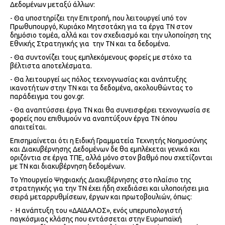
Δεδομένων μεταξύ άλλων:
- Θα υποστηρίζει την Επιτροπή, που λειτουργεί υπό τον
Πρωθυπουργό, Κυριάκο Μητσοτάκη για τα έργα ΤΝ στον
δημόσιο τομέα, αλλά και τον σχεδιασμό και την υλοποίηση της
Εθνικής Στρατηγικής για την ΤΝ και τα δεδομένα.
- Θα συντονίζει τους εμπλεκόμενους φορείς με στόχο τα
βέλτιστα αποτελέσματα.
- Θα λειτουργεί ως πόλος τεχνογνωσίας και ανάπτυξης
ικανοτήτων στην ΤΝ και τα δεδομένα, ακολουθώντας το
παράδειγμα του gov.gr.
- Θα αναπτύσσει έργα ΤΝ και θα συνεισφέρει τεχνογνωσία σε
φορείς που επιθυμούν να αναπτύξουν έργα ΤΝ όπου
απαιτείται.
Επισημαίνεται ότι η Ειδική Γραμματεία Τεχνητής Νοημοσύνης
και Διακυβέρνησης Δεδομένων δε θα εμπλέκεται γενικά και
οριζόντια σε έργα ΤΠΕ, αλλά μόνο στον βαθμό που σχετίζονται
με ΤΝ και διακυβέρνηση δεδομένων.
Το Υπουργείο Ψηφιακής Διακυβέρνησης στο πλαίσιο της
στρατηγικής για την ΤΝ έχει ήδη σχεδιάσει και υλοποιήσει μια
σειρά μεταρρυθμίσεων, έργων και πρωτοβουλιών, όπως:
- Η ανάπτυξη του «ΔΑΙΔΑΛΟΣ», ενός υπερυπολογιστή
παγκόσμιας κλάσης που εντάσσεται στην Ευρωπαϊκή