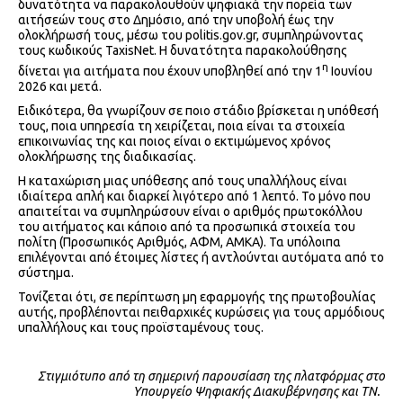
δυνατότητα να παρακολουθούν ψηφιακά την πορεία των
αιτήσεών τους στο Δημόσιο, από την υποβολή έως την
ολοκλήρωσή τους, μέσω του politis.gov.gr, συμπληρώνοντας
τους κωδικούς TaxisNet. H δυνατότητα παρακολούθησης
η
δίνεται για αιτήματα που έχουν υποβληθεί από την 1
Ιουνίου
2026 και μετά.
Ειδικότερα, θα γνωρίζουν σε ποιο στάδιο βρίσκεται η υπόθεσή
τους, ποια υπηρεσία τη χειρίζεται, ποια είναι τα στοιχεία
επικοινωνίας της και ποιος είναι ο εκτιμώμενος χρόνος
ολοκλήρωσης της διαδικασίας.
Η καταχώριση μιας υπόθεσης από τους υπαλλήλους είναι
ιδιαίτερα απλή και διαρκεί λιγότερο από 1 λεπτό. Το μόνο που
απαιτείται να συμπληρώσουν είναι ο αριθμός πρωτοκόλλου
του αιτήματος και κάποιο από τα προσωπικά στοιχεία του
πολίτη (Προσωπικός Αριθμός, ΑΦΜ, ΑΜΚΑ). Τα υπόλοιπα
επιλέγονται από έτοιμες λίστες ή αντλούνται αυτόματα από το
σύστημα.
Τονίζεται ότι, σε περίπτωση μη εφαρμογής της πρωτοβουλίας
αυτής, προβλέπονται πειθαρχικές κυρώσεις για τους αρμόδιους
υπαλλήλους και τους προϊσταμένους τους.
Στιγμιότυπο από τη σημερινή παρουσίαση της πλατφόρμας στο
Υπουργείο Ψηφιακής Διακυβέρνησης και ΤΝ.