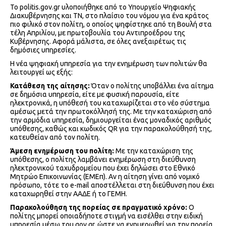
Το politis.gov.gr υλοποιήθηκε από το Υπουργείο Ψηφιακής
Διακυβέρνησης και ΤΝ, στο πλαίσιο του νόμου για ένα κράτος
πιο φιλικό στον πολίτη, ο οποίος ψηφίστηκε από τη Βουλή στα
τέλη Απριλίου, με πρωτοβουλία του Αντιπροέδρου της
Κυβέρνησης. Αφορά μάλιστα, σε όλες ανεξαιρέτως τις
δημόσιες υπηρεσίες.
Η νέα ψηφιακή υπηρεσία για την ενημέρωση των πολιτών θα
λειτουργεί ως εξής:
Κατάθεση της αίτησης:
Όταν ο πολίτης υποβάλλει ένα αίτημα
σε δημόσια υπηρεσία, είτε με φυσική παρουσία, είτε
ηλεκτρονικά, η υπόθεσή του καταχωρίζεται στο νέο σύστημα
αμέσως μετά την πρωτοκόλλησή της. Με την καταχώριση από
την αρμόδια υπηρεσία, δημιουργείται ένας μοναδικός αριθμός
υπόθεσης, καθώς και κωδικός QR για την παρακολούθησή της,
κατευθείαν από τον πολίτη.
Άμεση ενημέρωση του πολίτη:
Με την καταχώριση της
υπόθεσης, ο πολίτης λαμβάνει ενημέρωση στη διεύθυνση
ηλεκτρονικού ταχυδρομείου που έχει δηλώσει στο Εθνικό
Μητρώο Επικοινωνίας (ΕΜΕπ). Αν η αίτηση γίνει από νομικό
πρόσωπο, τότε το e-mail αποστέλλεται στη διεύθυνση που έχει
καταχωρηθεί στην ΑΑΔΕ ή το ΓΕΜΗ.
Παρακολούθηση της πορείας σε πραγματικό χρόνο:
Ο
πολίτης μπορεί οποιαδήποτε στιγμή να εισέλθει στην ειδική
υπηρεσία μέσω του gov.gr, ώστε να ενημερωθεί για την πορεία