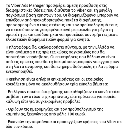
Το Viber Ads Manager προσφέρει άμεση πρόσβαση στις
διαφημιστικές θέσεις που διαθέτει το Viber και τη μεγάλη
παγκόσμια βάση χρηστών του. Οι διαφημιζόμενοι μπορούν να
επιλέξουν από προκαθορισμένα πακέτα διαφήμισης,
προσαρμοσμένα στους στόχους και τον προϋπολογισμό τους,
να στοχεύσουν συγκεκριμένα κοινά με ευκολία για μέγιστη
ορατότητα και απόδοση, και να προσελκύσουν χρήστες μέσω
ελκυστικών διαφημιστικών φορμά για κινητά.
Η πλατφόρμα θα κυκλοφορήσει σύντομα, με την Ελλάδα να
είναι ανάμεσα στις πρώτες χώρες παγκοσμίως που θα
αποκτήσουν πρόσβαση. Οι επιχειρήσεις που θέλουν να είναι
από τις πρώτες που θα τη δοκιμάσουν μπορούν να εγγραφούν
στη λίστα αναμονής και θα ενημερωθούν μόλις η πλατφόρμα
ενεργοποιηθεί.
Η εκκίνηση είναι απλή: οι επιχειρήσεις και οι εταιρείες
χρειάζεται μόνο να ακολουθήσουν τρία εύκολα βήματα:
- Επιλέγουν πακέτο διαφήμισης και καθορίζουν το κοινό-στόχο
με βάση τον στόχο της καμπάνιας, είτε πρόκειται για ευρεία
κάλυψη είτε για συγκεκριμένες προβολές.
- Ορίζουν τις ημερομηνίες και τον προϋπολογισμό της
καμπάνιας, ξεκινώντας από μόλις 100 ευρώ.
- Εκκινούν την καμπάνια και προσεγγίζουν χρήστες του Viber σε
όλο τον κόσμο.