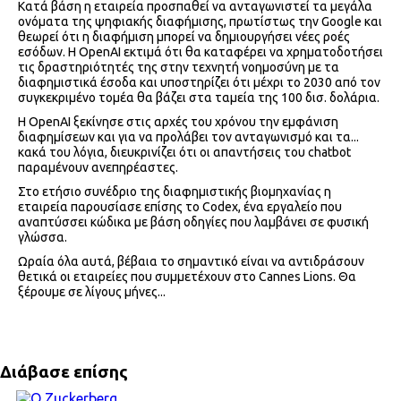
Κατά βάση η εταιρεία προσπαθεί να ανταγωνιστεί τα μεγάλα
ονόματα της ψηφιακής διαφήμισης, πρωτίστως την Google και
θεωρεί ότι η διαφήμιση μπορεί να δημιουργήσει νέες ροές
εσόδων. Η OpenAI εκτιμά ότι θα καταφέρει να χρηματοδοτήσει
τις δραστηριότητές της στην τεχνητή νοημοσύνη με τα
διαφημιστικά έσοδα και υποστηρίζει ότι μέχρι το 2030 από τον
συγκεκριμένο τομέα θα βάζει στα ταμεία της 100 δισ. δολάρια.
Η OpenAI ξεκίνησε στις αρχές του χρόνου την εμφάνιση
διαφημίσεων και για να προλάβει τον ανταγωνισμό και τα...
κακά του λόγια, διευκρινίζει ότι οι απαντήσεις του chatbot
παραμένουν ανεπηρέαστες.
Στο ετήσιο συνέδριο της διαφημιστικής βιομηχανίας η
εταιρεία παρουσίασε επίσης το Codex, ένα εργαλείο που
αναπτύσσει κώδικα με βάση οδηγίες που λαμβάνει σε φυσική
γλώσσα.
Ωραία όλα αυτά, βέβαια το σημαντικό είναι να αντιδράσουν
θετικά οι εταιρείες που συμμετέχουν στο Cannes Lions. Θα
ξέρουμε σε λίγους μήνες...
Διάβασε επίσης