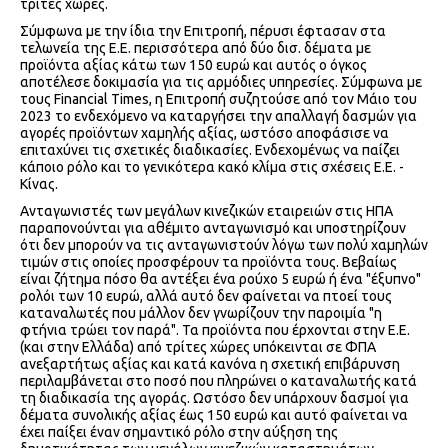
τρίτες χώρες.
Σύμφωνα με την ίδια την Επιτροπή, πέρυσι έφτασαν στα
τελωνεία της Ε.Ε. περισσότερα από δύο δισ. δέματα με
προϊόντα αξίας κάτω των 150 ευρώ και αυτός ο όγκος
αποτέλεσε δοκιμασία για τις αρμόδιες υπηρεσίες. Σύμφωνα με
τους Financial Times, η Επιτροπή συζητούσε από τον Μάιο του
2023 το ενδεχόμενο να καταργήσει την απαλλαγή δασμών για
αγορές προϊόντων χαμηλής αξίας, ωστόσο αποφάσισε να
επιταχύνει τις σχετικές διαδικασίες. Ενδεχομένως να παίζει
κάποιο ρόλο και το γενικότερα κακό κλίμα στις σχέσεις Ε.Ε. -
Κίνας.
Ανταγωνιστές των μεγάλων κινεζικών εταιρειών στις ΗΠΑ
παραπονούνται για αθέμιτο ανταγωνισμό και υποστηρίζουν
ότι δεν μπορούν να τις ανταγωνιστούν λόγω των πολύ χαμηλών
τιμών στις οποίες προσφέρουν τα προϊόντα τους. Βεβαίως
είναι ζήτημα πόσο θα αντέξει ένα ρούχο 5 ευρώ ή ένα "έξυπνο"
ρολόι των 10 ευρώ, αλλά αυτό δεν φαίνεται να πτοεί τους
καταναλωτές που μάλλον δεν γνωρίζουν την παροιμία "η
φτήνια τρώει τον παρά". Τα προϊόντα που έρχονται στην Ε.Ε.
(και στην Ελλάδα) από τρίτες χώρες υπόκεινται σε ΦΠΑ
ανεξαρτήτως αξίας και κατά κανόνα η σχετική επιβάρυνση
περιλαμβάνεται στο ποσό που πληρώνει ο καταναλωτής κατά
τη διαδικασία της αγοράς. Ωστόσο δεν υπάρχουν δασμοί για
δέματα συνολικής αξίας έως 150 ευρώ και αυτό φαίνεται να
έχει παίξει έναν σημαντικό ρόλο στην αύξηση της