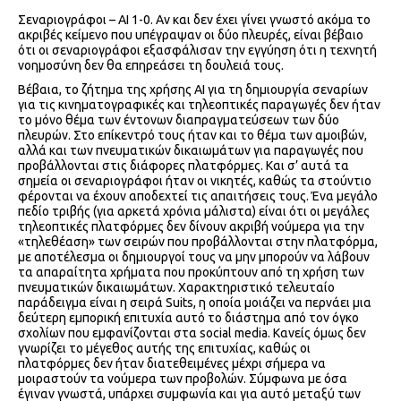
Σεναριογράφοι – ΑΙ 1-0. Αν και δεν έχει γίνει γνωστό ακόμα το
ακριβές κείμενο που υπέγραψαν οι δύο πλευρές, είναι βέβαιο
ότι οι σεναριογράφοι εξασφάλισαν την εγγύηση ότι η τεχνητή
νοημοσύνη δεν θα επηρεάσει τη δουλειά τους.
Βέβαια, το ζήτημα της χρήσης ΑΙ για τη δημιουργία σεναρίων
για τις κινηματογραφικές και τηλεοπτικές παραγωγές δεν ήταν
το μόνο θέμα των έντονων διαπραγματεύσεων των δύο
πλευρών. Στο επίκεντρό τους ήταν και το θέμα των αμοιβών,
αλλά και των πνευματικών δικαιωμάτων για παραγωγές που
προβάλλονται στις διάφορες πλατφόρμες. Και σ’ αυτά τα
σημεία οι σεναριογράφοι ήταν οι νικητές, καθώς τα στούντιο
φέρονται να έχουν αποδεχτεί τις απαιτήσεις τους. Ένα μεγάλο
πεδίο τριβής (για αρκετά χρόνια μάλιστα) είναι ότι οι μεγάλες
τηλεοπτικές πλατφόρμες δεν δίνουν ακριβή νούμερα για την
«τηλεθέαση» των σειρών που προβάλλονται στην πλατφόρμα,
με αποτέλεσμα οι δημιουργοί τους να μην μπορούν να λάβουν
τα απαραίτητα χρήματα που προκύπτουν από τη χρήση των
πνευματικών δικαιωμάτων. Χαρακτηριστικό τελευταίο
παράδειγμα είναι η σειρά Suits, η οποία μοιάζει να περνάει μια
δεύτερη εμπορική επιτυχία αυτό το διάστημα από τον όγκο
σχολίων που εμφανίζονται στα social media. Κανείς όμως δεν
γνωρίζει το μέγεθος αυτής της επιτυχίας, καθώς οι
πλατφόρμες δεν ήταν διατεθειμένες μέχρι σήμερα να
μοιραστούν τα νούμερα των προβολών. Σύμφωνα με όσα
έγιναν γνωστά, υπάρχει συμφωνία και για αυτό μεταξύ των