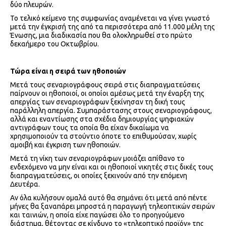
δύο πλευρών.
Το τελικό κείμενο της συμφωνίας αναμένεται να γίνει γνωστό
μετά την έγκρισή της από τα περισσότερα από 11.000 μέλη της
Ένωσης, μια διαδικασία που θα ολοκληρωθεί στο πρώτο
δεκαήμερο του Οκτωβρίου.
Τώρα είναι η σειρά των ηθοποιών
Μετά τους σεναριογράφους σειρά στις διαπραγματεύσεις
παίρνουν οι ηθοποιοί, οι οποίοι αμέσως μετά την έναρξη της
απεργίας των σεναριογράφων ξεκίνησαν τη δική τους
παράλληλη απεργία. Συμπαράστασης στους σεναριογράφους,
αλλά και εναντίωσης στα σχέδια δημιουργίας ψηφιακών
αντιγράφων τους τα οποία θα είχαν δικαίωμα να
χρησιμοποιούν τα στούντιο όποτε το επιθυμούσαν, χωρίς
αμοιβή και έγκριση των ηθοποιών.
Μετά τη νίκη των σεναριογράφων μοιάζει απίθανο το
ενδεχόμενο να μην είναι και οι ηθοποιοί νικητές στις δικές τους
διαπραγματεύσεις, οι οποίες ξεκινούν από την επόμενη
Δευτέρα.
Αν όλα κυλήσουν ομαλά αυτό θα σημάνει ότι μετά από πέντε
μήνες θα ξαναπάρει μπροστά η παραγωγή τηλεοπτικών σειρών
και ταινιών, η οποία είχε παγώσει όλο το προηγούμενο
διάστημα, θέτοντας σε κίνδυνο το «τηλεοπτικό προϊόν» της