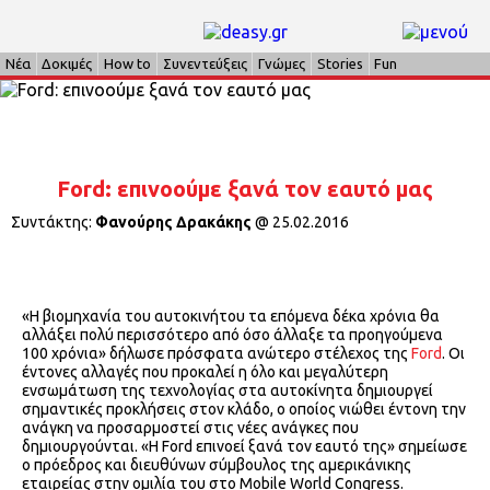
Νέα
Δοκιμές
How to
Συνεντεύξεις
Γνώμες
Stories
Fun
Ford: επινοούμε ξανά τον εαυτό μας
Συντάκτης:
Φανούρης Δρακάκης
@
25.02.2016
«Η βιομηχανία του αυτοκινήτου τα επόμενα δέκα χρόνια θα
αλλάξει πολύ περισσότερο από όσο άλλαξε τα προηγούμενα
100 χρόνια» δήλωσε πρόσφατα ανώτερο στέλεχος της
Ford
. Οι
έντονες αλλαγές που προκαλεί η όλο και μεγαλύτερη
ενσωμάτωση της τεχνολογίας στα αυτοκίνητα δημιουργεί
σημαντικές προκλήσεις στον κλάδο, ο οποίος νιώθει έντονη την
ανάγκη να προσαρμοστεί στις νέες ανάγκες που
δημιουργούνται. «Η Ford επινοεί ξανά τον εαυτό της» σημείωσε
ο πρόεδρος και διευθύνων σύμβουλος της αμερικάνικης
εταιρείας στην ομιλία του στο Mobile World Congress.