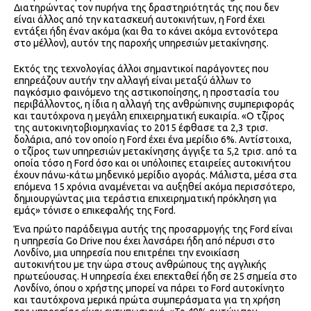
Διατηρώντας τον πυρήνα της δραστηριότητάς της που δεν
είναι άλλος από την κατασκευή αυτοκινήτων, η Ford έχει
εντάξει ήδη έναν ακόμα (και θα το κάνει ακόμα εντονότερα
στο μέλλον), αυτόν της παροχής υπηρεσιών μετακίνησης.
Εκτός της τεχνολογίας άλλοι σημαντικοί παράγοντες που
επηρεάζουν αυτήν την αλλαγή είναι μεταξύ άλλων το
παγκόσμιο φαινόμενο της αστικοποίησης, η προστασία του
περιβάλλοντος, η ίδια η αλλαγή της ανθρώπινης συμπεριφοράς
και ταυτόχρονα η μεγάλη επιχειρηματική ευκαιρία. «Ο τζίρος
της αυτοκινητοβιομηχανίας το 2015 έφθασε τα 2,3 τρισ.
δολάρια, από τον οποίο η Ford έχει ένα μερίδιο 6%. Αντίστοιχα,
ο τζίρος των υπηρεσιών μετακίνησης άγγιξε τα 5,2 τρισ. από τα
οποία τόσο η Ford όσο και οι υπόλοιπες εταιρείες αυτοκινήτου
έχουν πάνω-κάτω μηδενικό μερίδιο αγοράς. Μάλιστα, μέσα στα
επόμενα 15 χρόνια αναμένεται να αυξηθεί ακόμα περισσότερο,
δημιουργώντας μια τεράστια επιχειρηματική πρόκληση για
εμάς» τόνισε ο επικεφαλής της Ford.
Ένα πρώτο παράδειγμα αυτής της προσαρμογής της Ford είναι
η υπηρεσία Go Drive που έχει λανσάρει ήδη από πέρυσι στο
Λονδίνο, μια υπηρεσία που επιτρέπει την ενοικίαση
αυτοκινήτου με την ώρα στους ανθρώπους της αγγλικής
πρωτεύουσας. Η υπηρεσία έχει επεκταθεί ήδη σε 25 σημεία στο
Λονδίνο, όπου ο χρήστης μπορεί να πάρει το Ford αυτοκίνητο
και ταυτόχρονα μερικά πρώτα συμπεράσματα για τη χρήση