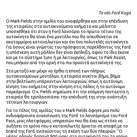
To νέο Ford Kuga
Ο Mark Fields στην ομιλία του αναφέρθηκε και στην επένδυση
της εταιρείας στα αυτοκινούμενα οχήματα και μάλιστα
υποσχέθηκε ότι όταν η Ford λανσάρει το πρώτο τέτοιο της
αυτοκίνητο θα είναι ένα μοντέλο που θα απευθύνεται σε
εκατομμύρια καταναλωτών και όχι ένα πολυτελές αυτοκίνητο.
Για όσους είναι γνώστες του πρόσφατος παρελθόντος της Ford
η υπόσχεση αυτή μάλλον δεν είναι έκπληξη, αφού το ίδιο έκανε
και με το σύστημα Sync ή με λειτουργίες, όπως το Park Assist,
που μπήκαν από την αρχή στα πιο προσιτά αυτοκίνητά της.
Στο μεταξύ και μέχρι να έρθει η εποχή των πλήρως
αυτοκινούμενων μοντέλων, η εταιρεία κινείται βήμα, βήμα
στην βελτίωση υπάρχοντων λειτουργιών, όπως η αυτόνομη
κίνηση του οχήματος στην κίνηση στις πόλεις ή το αυτόνομο
παρκάρισμα. Ο κ. Fields σημείωσε ότι την επόμενη πενταετία η
εταιρεία θα τριπλασσιάσει την επένδυσή της στην ανάπτυξη
τέτοιων λειτουργιών.
Για το τέλος της ομιλίας του ο Mark Fields άφησε μια πολύ
ενδιαφέρουσα ανακοίνωση της Ford: το λανσάρισμα του Ford
Pass, μιας πλατφόρμας υπηρεσιών που θα έχει ως στόχο να
αυξήσει το χρόνο που ο καταναλωτής έρχεται σε επαφή με το
brand της Ford, ενισχύοντας τη σχέση των δύο πλευρών. “Ο
μέσος οδηγός δαπανά 900 ώρες στο αυτοκίνητό του το χρόνο,