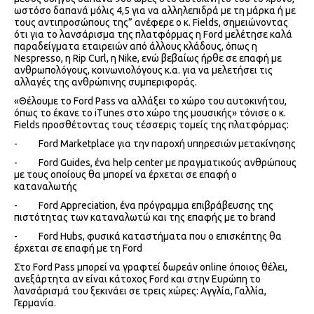
ωστόσο δαπανά μόλις 4,5 για να αλληλεπιδρά με τη μάρκα ή με
τους αντιπροσώπους της” ανέφερε ο κ. Fields, σημειώνοντας
ότι για το λανσάρισμα της πλατφόρμας η Ford μελέτησε καλά
παραδείγματα εταιρειών από άλλους κλάδους, όπως η
Nespresso, η Rip Curl, η Nike, ενώ βεβαίως ήρθε σε επαφή με
ανθρωπολόγους, κοινωνιολόγους κ.α. για να μελετήσει τις
αλλαγές της ανθρώπινης συμπεριφοράς.
«Θέλουμε το Ford Pass να αλλάξει το χώρο του αυτοκινήτου,
όπως το έκανε το iTunes στο χώρο της μουσικής» τόνισε ο κ.
Fields προσθέτοντας τους τέσσερις τομείς της πλατφόρμας:
- Ford Marketplace για την παροχή υπηρεσιών μετακίνησης
- Ford Guides, ένα help center με πραγματικούς ανθρώπους
με τους οποίους θα μπορεί να έρχεται σε επαφή ο
καταναλωτής
- Ford Appreciation, ένα πρόγραμμα επιβράβευσης της
πιστότητας των καταναλωτώ και της επαφής με το brand
- Ford Hubs, φυσικά καταστήματα που ο επισκέπτης θα
έρχεται σε επαφή με τη Ford
Στο Ford Pass μπορεί να γραφτεί δωρεάν online όποιος θέλει,
ανεξάρτητα αν είναι κάτοχος Ford και στην Ευρώπη το
λανσάρισμά του ξεκινάει σε τρεις χώρες: Αγγλία, Γαλλία,
Γερμανία.