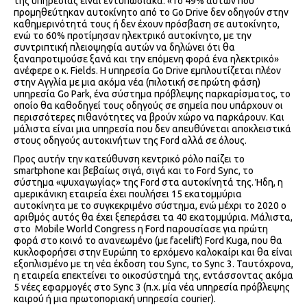
της υπηρεσίας είναι εντυπωσιακά. «Το 49% αυτών που
προμηθεύτηκαν αυτοκίνητο από το Go Drive δεν οδηγούν στην
καθημερινότητά τους ή δεν έχουν πρόσβαση σε αυτοκίνητο,
ενώ το 60% προτίμησαν ηλεκτρικό αυτοκίνητο, με την
συντριπτική πλειοψηφία αυτών να δηλώνει ότι θα
ξαναπροτιμούσε ξανά και την επόμενη φορά ένα ηλεκτρικό»
ανέφερε ο κ. Fields. Η υπηρεσία Go Drive εμπλουτίζεται πλέον
στην Αγγλία με μια ακόμα νέα (πιλοτική σε πρώτη φάση)
υπηρεσία Go Park, ένα σύστημα πρόβλεψης παρκαρίσματος, το
οποίο θα καθοδηγεί τους οδηγούς σε σημεία που υπάρχουν οι
περισσότερες πιθανότητες να βρούν χώρο να παρκάρουν. Και
μάλιστα είναι μια υπηρεσία που δεν απευθύνεται αποκλειστικά
στους οδηγούς αυτοκινήτων της Ford αλλά σε όλους.
Προς αυτήν την κατεύθυνση κεντρικό ρόλο παίζει το
smartphone και βεβαίως σιγά, σιγά και το Ford Sync, το
σύστημα «ψυχαγωγίας» της Ford στα αυτοκίνητά της. Ήδη, η
αμερικάνικη εταιρεία έχει πουλήσει 15 εκατομμύρια
αυτοκίνητα με το συγκεκριμένο σύστημα, ενώ μέχρι το 2020 ο
αριθμός αυτός θα έχει ξεπεράσει τα 40 εκατομμύρια. Μάλιστα,
στο Mobile World Congress η Ford παρουσίασε για πρώτη
φορά στο κοινό το ανανεωμένο (με facelift) Ford Kuga, που θα
κυκλοφορήσει στην Ευρώπη το ερχόμενο καλοκαίρι και θα είναι
εξοπλισμένο με τη νέα έκδοση του Sync, το Sync 3. Ταυτόχρονα,
η εταιρεία επεκτείνει το οικοσύστημά της, εντάσσοντας ακόμα
5 νέες εφαρμογές στο Sync 3 (π.χ. μία νέα υπηρεσία πρόβλεψης
καιρού ή μια πρωτοποριακή υπηρεσία courier).