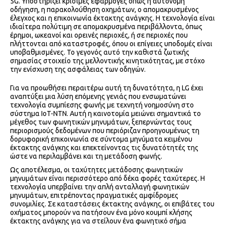
5G. Υποστηρίζει κρίσιμες εφαρμογές όπως η αυτόνομη
οδήγηση, η παρακολούθηση οχημάτων, ο απομακρυσμένος
έλεγχος και η επικοινωνία έκτακτης ανάγκης. Η τεχνολογία είναι
ιδιαίτερα πολύτιμη σε απομακρυσμένα περιβάλλοντα, όπως
έρημοι, ωκεανοί και ορεινές περιοχές, ή σε περιοχές που
πλήττονται από καταστροφές, όπου οι επίγειες υποδομές είναι
υποβαθμισμένες. Το γεγονός αυτό την καθιστά ζωτικής
σημασίας στοιχείο της μελλοντικής κινητικότητας, με στόχο
την ενίσχυση της ασφάλειας των οδηγών.
Για να προωθήσει περαιτέρω αυτή τη δυνατότητα, η LG έχει
αναπτύξει μια λύση επόμενης γενιάς που ενσωματώνει
τεχνολογία συμπίεσης φωνής με τεχνητή νοημοσύνη στο
σύστημα IoT-NTN. Αυτή η καινοτομία μειώνει σημαντικά το
μέγεθος των φωνητικών μηνυμάτων, ξεπερνώντας τους
περιορισμούς δεδομένων που περιόριζαν προηγουμένως τη
δορυφορική επικοινωνία σε σύντομα μηνύματα κειμένου
έκτακτης ανάγκης και επεκτείνοντας τις δυνατότητές της
ώστε να περιλαμβάνει και τη μετάδοση φωνής.
Ως αποτέλεσμα, οι ταχύτητες μετάδοσης φωνητικών
μηνυμάτων είναι περισσότερο από δέκα φορές ταχύτερες. Η
τεχνολογία υπερβαίνει την απλή ανταλλαγή φωνητικών
μηνυμάτων, επιτρέποντας πραγματικές αμφίδρομες
συνομιλίες. Σε καταστάσεις έκτακτης ανάγκης, οι επιβάτες του
οχήματος μπορούν να πατήσουν ένα μόνο κουμπί κλήσης
έκτακτης ανάγκης για να στείλουν ένα φωνητικό σήμα