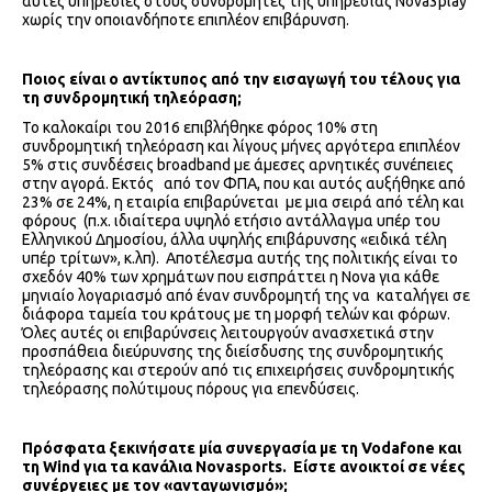
αυτές υπηρεσίες στους συνδρομητές της υπηρεσίας Nova3play
χωρίς την οποιανδήποτε επιπλέον επιβάρυνση.
Ποιος είναι ο αντίκτυπος από την εισαγωγή του τέλους για
τη συνδρομητική τηλεόραση;
Το καλοκαίρι του 2016 επιβλήθηκε φόρος 10% στη
συνδρομητική τηλεόραση και λίγους μήνες αργότερα επιπλέον
5% στις συνδέσεις broadband με άμεσες αρνητικές συνέπειες
στην αγορά. Εκτός από τον ΦΠΑ, που και αυτός αυξήθηκε από
23% σε 24%, η εταιρία επιβαρύνεται με μια σειρά από τέλη και
φόρους (π.χ. ιδιαίτερα υψηλό ετήσιο αντάλλαγμα υπέρ του
Ελληνικού Δημοσίου, άλλα υψηλής επιβάρυνσης «ειδικά τέλη
υπέρ τρίτων», κ.λπ). Αποτέλεσμα αυτής της πολιτικής είναι το
σχεδόν 40% των χρημάτων που εισπράττει η Nova για κάθε
μηνιαίο λογαριασμό από έναν συνδρομητή της να καταλήγει σε
διάφορα ταμεία του κράτους με τη μορφή τελών και φόρων.
Όλες αυτές οι επιβαρύνσεις λειτουργούν ανασχετικά στην
προσπάθεια διεύρυνσης της διείσδυσης της συνδρομητικής
τηλεόρασης και στερούν από τις επιχειρήσεις συνδρομητικής
τηλεόρασης πολύτιμους πόρους για επενδύσεις.
Πρόσφατα ξεκινήσατε μία συνεργασία με τη
Vodafone
και
τη
Wind
για τα κανάλια
Novasports
. Είστε ανοικτοί σε νέες
συνέργειες με τον «ανταγωνισμό»;