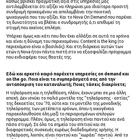
καθώς βρίσκει πραγματική αξία στις υπηρεσίες μας
αντιλαμβάνεται ότι αξίζει να πληρώνει μια ιδιαίτερα προσιτή
συνδρομή προκειμένου να απολαμβάνει την ποιοτική
ψυχαγωγία που του αξίζει. Και το Nova On Demand που παρέχει
τη δυνατότητα να βλέπει ο συνδρομητής ό,τι επιθυμεί τη
στιγμή που εκείνος επιλέγει.
Υπάρχει όμως και κάτι που δεν έχει αλλάξει σε αυτά τα χρόνια
και είναι η δύναμη του περιεχομένου. Content is the king (το
περιεχόμενο είναι ο βασιλιάς). Και στη διάρκεια αυτών των
ετών η Nova ήταν πάντα πιστή στο να εξασφαλίζει πρόγραμμα
που ενδιαφέρει τους θεατές της.
Εδώ και αρκετό καιρό παρέχετε υπηρεσίες
on
demand
και
on
the
go
. Ποια είναι τα συμπεράσματά σας από την
ανταπόκριση του καταναλωτή;
Ποιες τάσεις διακρίνετε;
Η τηλεόραση και η τηλεθέαση, πλέον, έχουν μπει σε μια άλλη
εποχή. Δεν ισχύει το παλιό μοντέλο της “τηλεόρασης - εστίας”
της δεκαετίας του ’70, ούτε και το μοντέλο της μοναδικής
τηλεόρασης των μετέπειτα χρόνων, όπου η οικογένεια
παρακολουθούσε όλη μαζί το περιορισμένων επιλογών
πρόγραμμα. Πλέον, όμως, η τηλεόραση είναι παντού και ανά
πάσα στιγμή. Σε όλα τα σημεία του σπιτιού και σε
διαφορετικές συσκευές ευρέως διαδεδομένης χρήσης. Η
τηλεόραση, λοιπόν, είναι παντού και “χωράει” παντού. Από το