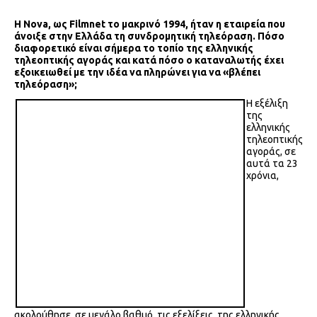
H
Nova
, ως Filmnet
το μακρινό 1994, ήταν η εταιρεία που
άνοιξε στην Ελλάδα τη συνδρομητική τηλεόραση. Πόσο
διαφορετικό είναι σήμερα το τοπίο της ελληνικής
τηλεοπτικής αγοράς και κατά πόσο ο καταναλωτής έχει
εξοικειωθεί με την ιδέα να πληρώνει για να «βλέπει
τηλεόραση»;
Η εξέλιξη
της
ελληνικής
τηλεοπτικής
αγοράς, σε
αυτά τα 23
χρόνια,
ακολούθησε, σε μεγάλο βαθμό, τις εξελίξεις της ελληνικής