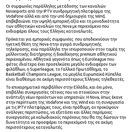
Οι συμφωνίες παράλληλης μετάδοσης των καναλιών
Novasports από την IPTV συνδρομητική πλατφόρμα της
Vodafone αλλά και από την υπό δημιουργία της Wind,
επιβεβαιώνει την υψηλή εμπορική αξία και τη μοναδικότητα
των αθλητικών καναλιών της Nova με περιεχόμενο που
ενδιαφέρει όλους τους Έλληνες καταναλωτές.
Πρόκειται για εμπορικές συμφωνίες που αποδεικνύουν την
ηγετική θέση της Nova στην αγορά συνδρομητικής
τηλεόρασης, ενώ παράλληλα την ισχυροποιούν στον τομέα της
μελλοντικής διατήρησης ή διεκδίκησης premium αθλητικού
περιεχομένου. Αθλητικά γεγονότα όπως η Euroleague που
φέτος ιδιαίτερα έχει προσελκύσει μεγάλο ενδιαφέρον των
φιλάθλων, η Superleague, το Γαλλικό Πρωτάθλημα, το
Basketball Champions League, τα μεγάλα Ευρωπαϊκά Κύπελλα
είναι διαθέσιμα σε ακόμη περισσότερους Έλληνες τηλεθεατές.
Το επιχειρηματικό περιβάλλον στην Ελλάδα, και όχι μόνο,
επιβάλλει συνεργασίες τέτοιες που να στοχεύουν στην
ανάπτυξη νέων προϊόντων και υπηρεσιών. Η Nova, όπως έκανε
στην περίπτωση της Vodafone και της Wind και τη συνεργασία
με τις IPTV πλατφόρμες τους, είναι πρόθυμη, αν προκύψουν
ανάλογες περιπτώσεις, να εξετάσει και άλλες παρόμοιες
συνεργασίες με καλωδιακούς παρόχους που θα της δώσουν την
δυνατότητα να προσφέρει το περιεχόμενό της σε ακόμη
περισσότερους καταναλωτές.