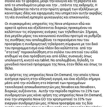
σαλόνι και το γραφείο, μέχρι την κουζίνα και τη βεράντα και
από το υπνοδωμάτιο μέχρι και την ...τσάντα της εκδρομής. Η
Nova, βρίσκεται πάντα στην πρώτη γραμμή των εξελίξεων με
καινοτόμες ιδέες και εφαρμογές που υπηρετούν αυτήν ακριβώς
τη νέα συνολική εμπειρία ψυχαγωγίας και επικοινωνίας.
Οι συγκεκριμένες υπηρεσίες της Nova υπάρχουν εδώ και
αρκετά χρόνια και εξελίσσονται διαρκώς προκειμένου να
καλύπτουν τις σύγχρονες ανάγκες των τηλεθεατών. Σήμερα,
ένα μεγάλο μέρος του κοινωνικού συνόλου προτιμά να ρυθμίζει
τις συνθήκες που απολαμβάνει το περιεχόμενο που του
προσφέρει η συνδρομητική τηλεόραση σύμφωνα με τον δικό
του προγραμματισμό ενώ πλέον δεν καλύπτεται από την
“στατική” παρακολούθηση στο σαλόνι του σπιτιού του αλλά
επιθυμεί να έχει πρόσβαση και από άλλες συσκευές όπως
υπολογιστή, κινητό και tablet. Να απολαμβάνει, δηλαδή, το
μοναδικό ποιοτικό πρόγραμμα της Nova, όταν θέλει και όπως το
θέλει.
Οι χρήστες της υπηρεσίας Nova On Demand, την οποία η Nova
εισήγαγε πρώτη στην ελληνική αγορά, και έχει εξελίξει σήμερα
μέσα από την σύνδεση στο Internet των προηγμένων
τεχνολογικά αποκωδικοποιητών μας Novabox και Novabox+,
διαρκώς αυξάνονται. Αυτήν την περίοδο περίπου το 25% των
συνδρομητών μας κάνει χρήση της υπηρεσίας Nova On Demand,
ενώ την υπηρεσία Nova GO την χρησιμοποιεί το 33% των
ενεργών συνδρομητών μας. Η Nova προσφέρει και τις δύο