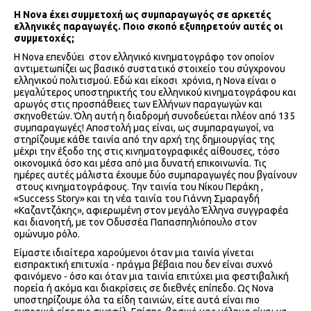
Η
Nova
έχει συμμετοχή ως συμπαραγωγός σε αρκετές
ελληνικές παραγωγές. Ποιο σκοπό εξυπηρετούν αυτές οι
συμμετοχές;
Η Nova επενδύει στον ελληνικό κινηματογράφο τον οποίον
αντιμετωπίζει ως βασικό συστατικό στοιχείο του σύγχρονου
ελληνικού πολιτισμού. Εδώ και είκοσι χρόνια, η Nova είναι ο
μεγαλύτερος υποστηρικτής του ελληνικού κινηματογράφου και
αρωγός στις προσπάθειες των Ελλήνων παραγωγών και
σκηνοθετών. Όλη αυτή η διαδρομή συνοδεύεται πλέον από 135
συμπαραγωγές! Αποστολή μας είναι, ως συμπαραγωγοί, να
στηρίζουμε κάθε ταινία από την αρχή της δημιουργίας της
μέχρι την έξοδο της στις κινηματογραφικές αίθουσες, τόσο
οικονομικά όσο και μέσα από μια δυνατή επικοινωνία. Τις
ημέρες αυτές μάλιστα έχουμε δύο συμπαραγωγές που βγαίνουν
στους κινηματογράφους. Την ταινία του Νίκου Περάκη ,
«Success Story» και τη νέα ταινία του Γιάννη Σμαραγδή
«Καζαντζάκης», αφιερωμένη στον μεγάλο Έλληνα συγγραφέα
και διανοητή, με τον Οδυσσέα Παπασπηλιόπουλο στον
ομώνυμο ρόλο.
Είμαστε ιδιαίτερα χαρούμενοι όταν μια ταινία γίνεται
εισπρακτική επιτυχία - πράγμα βέβαια που δεν είναι συχνό
φαινόμενο - όσο και όταν μια ταινία επιτύχει μια φεστιβαλική
πορεία ή ακόμα και διακρίσεις σε διεθνές επίπεδο. Ως Nova
υποστηρίζουμε όλα τα είδη ταινιών, είτε αυτά είναι πιο