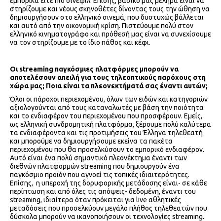
εμπορικά είτε πιο σινεφίλ. Επίσης, βασικό μας μέλημα είναι να
στηρίζουμε και νέους σκηνοθέτες δίνοντας τους την ώθηση να
δημιουργήσουν στο ελληνικό σινεμά, που δυστυχώς βάλλεται
και αυτό από την οικονομική κρίση. Πιστεύουμε πολύ στον
ελληνικό κινηματογράφο και πρόθεσή μας είναι να συνεχίσουμε
να τον στηρίζουμε με το ίδιο πάθος και κέφι.
Οι
streaming
παγκόσμιες πλατφόρμες μπορούν να
αποτελέσουν απειλή για τους τηλεοπτικούς παρόχους στη
χώρα μας; Ποια είναι τα πλεονεκτήματά σας έναντι αυτών;
Όλοι οι πάροχοι περιεχομένου, όλων των ειδών και κατηγοριών
αξιολογούνται από τους καταναλωτές με βάση την ποιότητα
και το ενδιαφέρον του περιεχομένου που προσφέρουν. Εμείς,
ως ελληνική συνδρομητική πλατφόρμα, ξέρουμε πολύ καλύτερα
τα ενδιαφέροντα και τις προτιμήσεις του Έλληνα τηλεθεατή
και μπορούμε να δημιουργήσουμε εκείνα τα πακέτα
περιεχομένου που θα προσελκύσουν το εμπορικό ενδιαφέρον.
Αυτό είναι ένα πολύ σημαντικό πλεονέκτημα έναντι των
διεθνών πλατφορμών streaming που δημιουργούν ένα
παγκόσμιο προϊόν που αγνοεί τις τοπικές ιδιαιτερότητες.
Επίσης, η υπεροχή της δορυφορικής μετάδοσης είναι- σε κάθε
περίπτωση και από όλες τις απόψεις- δεδομένη, έναντι του
streaming, ιδιαίτερα όταν πρόκειται για live αθλητικές
μεταδόσεις που προσελκύουν μεγάλο πλήθος τηλεθεατών που
δύσκολα μπορούν να ικανοποιήσουν οι τεχνολογίες streaming.