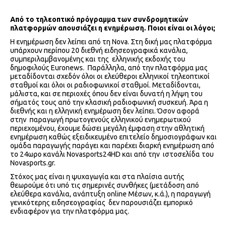
Από το τηλεοπτικό πρόγραμμα των συνδρομητικών
πλατφορμών απουσιάζει η ενημέρωση. Ποιοι είναι οι λόγοι;
Η ενημέρωση δεν λείπει από τη Nova. Στη δική μας πλατφόρμα
υπάρχουν περίπου 20 διεθνή ειδησεογραφικά κανάλια,
συμπεριλαμβανομένης και της ελληνικής εκδοχής του
δημοφιλούς Euronews. Παράλληλα, από την πλατφόρμα μας
μεταδίδονται σχεδόν όλοι οι ελεύθεροι ελληνικοί τηλεοπτικοί
σταθμοί και όλοι οι ραδιοφωνικοί σταθμοί. Μεταδίδονται,
μάλιστα, και σε περιοχές όπου δεν είναι δυνατή η λήψη του
σήματός τους από την κλασική ραδιοφωνική συσκευή. Άρα η
διεθνής και η ελληνική ενημέρωση δεν λείπει. Όσον αφορά
στην παραγωγή πρωτογενούς ελληνικού ενημερωτικού
περιεχομένου, έχουμε δώσει μεγάλη έμφαση στην αθλητική
ενημέρωση καθώς εξειδικευμένο επιτελείο δημοσιογράφων και
ομάδα παραγωγής παράγει και παρέχει διαρκή ενημέρωση από
το 24ωρο κανάλι Novasports24HD και από την ιστοσελίδα του
Novasports.gr.
Στόχος μας είναι η ψυχαγωγία και στα πλαίσια αυτής
θεωρούμε ότι υπό τις σημερινές συνθήκες (μετάδοση από
ελεύθερα κανάλια, ανάπτυξη online Μέσων, κ.ά.), η παραγωγή
γενικότερης ειδησεογραφίας δεν παρουσιάζει εμπορικό
ενδιαφέρον για την πλατφόρμα μας.