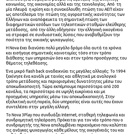
κοινωνίας, της οικονομίας αλλά και της τεχνολογίας. Από τη
μία πλευρά η κρίση και η συνακόλουθη πτώση του ΑΕΠ είχαν
ως αποτέλεσμα την πτώση της αγοραστικής ικανότητας των
Ελλήνων και αναπόφευκτα τη σημαντική πτώση των
διαφημιστικών εσόδων των τηλεοπτικών σταθμών ελεύθερης
μετάδοσης, από την άλλη οδήγησαν την ελληνική οικογένεια
να στραφεί σε συνδυαστικές λύσεις που αναβαθμίζουν την
ποιότητα της οικιακής ψυχαγωγίας.
Η Nova έχει διανύσει πολύ μεγάλο δρόμο όλα αυτά τα χρόνια
και εισήγαγε σημαντικές καινοτομίες τόσο στον τρόπο
διάθεσης των υπηρεσιών όσο και στον τρόπο προσέγγισης του
θέματος τηλεθέασης.
Ένα μικρό flash back αναδεικνύει τις μεγάλες αλλαγές: Το 1994
ξεκίνησε ένα κανάλι με ταινίες και αθλητικά με αναλογικό
τρόπο μετάδοσης και περιορισμένες δυνατότητες μέσω του
αποκωδικοποιητή. Τώρα εκπέμπουμε περισσότερα από 200
κανάλια, τα περισσότερα σε υψηλή ευκρίνεια και με
προηγμένες υπηρεσίες μέσω του αποκωδικοποιητή. Στην
εξελικτική αυτή πορεία, δύο υπηρεσίες είναι αυτές που έχουν
συντελέσει στην μεγάλη αλλαγή.
Το Nova 3Play που συνδυάζει Internet, σταθερή τηλεφωνία και
συνδρομητική τηλεόραση. Πρόκειται για τον νέο τρόπο που ο
συνδρομητής της Nova απολαμβάνει περιεχόμενο που καλύπτει
τις ανάγκες ψυχαγωγίας κάθε μέλους της οικογένειάς του και