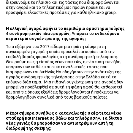
διερευνούμε το πλαίσιο και τις τάσεις που διαμορφώνονται
στην αγορά και το τηλεοπτικό μας προϊόν πρόκειται να
προσφέρει ελκυστικές προτάσεις για κάθε ηλικιακό group.
Η ελληνική αγορά αφήνει το περιθώριο δραστηριοποίησης
4 συνδρομητικών πλατφορμών; Υπάρχει το ενδεχόμενο
περαιτέρω συγκέντρωσης της αγοράς;
Το α εξάμηνο του 2017 είδαμε μια πρώτη κάμψη στη
συγκεκριμένη αγορά η οποία προκαλείται κυρίως από την
επιβολή βαριάς φορολογίας στη συνδρομητική τηλεόραση.
Θεωρούμε πως η είσοδος νέων παικτών, η ενίσχυση των ήδη
υπαρχόντων καθώς και οι καταναλωτικές τάσεις που
διαμορφώνονται διεθνώς θα οδηγήσουν στην ανάπτυξη της
αγοράς συνδρομητικής τηλεόρασης στην Ελλάδα κατά το
επόμενο διάστημα. Μια πιθανή συγκέντρωση της αγοράς δεν
μπορεί να προβλεφθεί σε αυτή τη φάση αφού θα καθοριστεί
και από τις όποιες εξελίξεις δρομολογούνται ή πρόκειται να
δρομολογηθούν συνολικά από τους βασικούς παίκτες.
Μέχρι σήμερα συνήθως ο καταναλωτής σκέφτεται «έχω
σταθερή και I
nternet ας βάλω και τηλεόραση». Τα δίκτυα
νέας γενιάς θα μπορούσαν να αντιστρέψουν αυτή τη
διαδρομή της σκέψης;