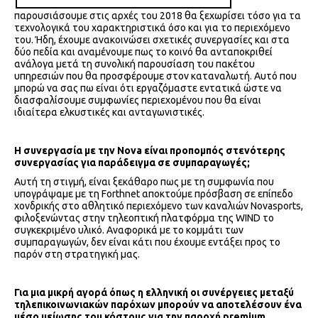
παρουσιάσουμε στις αρχές του 2018 θα ξεχωρίσει τόσο για τα
τεχνολογικά του χαρακτηριστικά όσο και για το περιεχόμενο
του. Ήδη, έχουμε ανακοινώσει σχετικές συνεργασίες και στα
δύο πεδία και αναμένουμε πως το κοινό θα ανταποκριθεί
ανάλογα μετά τη συνολική παρουσίαση του πακέτου
υπηρεσιών που θα προσφέρουμε στον καταναλωτή. Αυτό που
μπορώ να σας πω είναι ότι εργαζόμαστε εντατικά ώστε να
διασφαλίσουμε συμφωνίες περιεχομένου που θα είναι
ιδιαίτερα ελκυστικές και ανταγωνιστικές.
H συνεργασία με την Nova είναι προπομπός στενότερης
συνεργασίας για παράδειγμα σε συμπαραγωγές;
Αυτή τη στιγμή, είναι ξεκάθαρο πως με τη συμφωνία που
υπογράψαμε με τη Forthnet αποκτούμε πρόσβαση σε επίπεδο
χονδρικής στο αθλητικό περιεχόμενο των καναλιών Novasports,
φιλοξενώντας στην τηλεοπτική πλατφόρμα της WIND το
συγκεκριμένο υλικό. Αναφορικά με το κομμάτι των
συμπαραγωγών, δεν είναι κάτι που έχουμε εντάξει προς το
παρόν στη στρατηγική μας.
Για μια μικρή αγορά όπως η ελληνική οι συνέργειες μεταξύ
τηλεπικοινωνιακών παρόχων μπορούν να αποτελέσουν ένα
μέσο μείωσης του κόστους για την παροχή premium