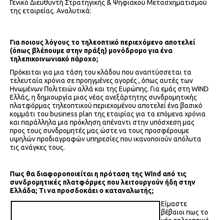
Γενικό Διευθυντή Στρατηγικής & Ψηφιακού Μετασχηματισμού
της εταιρείας. Αναλυτικά:
Για ποιους λόγους το τηλεοπτικό περιεχόμενο αποτελεί
(όπως βλέπουμε στην πράξη) μονόδρομο για ένα
τηλεπικοινωνιακό πάροχο;
Πρόκειται για μια τάση του κλάδου που αναπτύσσεται τα
τελευταία χρόνια σε προηγμένες αγορές , όπως αυτές των
Ηνωμένων Πολιτειών αλλά και της Ευρώπης. Για εμάς στη WIND
Ελλάς, η δημιουργία μιας νέας ανεξάρτητης συνδρομητικής
πλατφόρμας τηλεοπτικού περιεχομένου αποτελεί ένα βασικό
κομμάτι του business plan της εταιρίας για τα επόμενα χρόνια
και παράλληλα μια πρόκληση απέναντι στην υπόσχεση μας
προς τους συνδρομητές μας ώστε να τους προσφέρουμε
υψηλών προδιαγραφών υπηρεσίες που ικανοποιούν απόλυτα
τις ανάγκες τους.
Πως θα διαφοροποιείται η πρόταση της Wind
από τις
συνδρομητικές πλατφόρμες που λειτουργούν ήδη στην
Ελλάδα; Τι να προσδοκάει ο καταναλωτής;
Είμαστε
βέβαιοι πως το