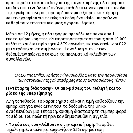
δραστηριότητα και το δείγμα της συγκεκριμένης πλατφόρμας
και δεν αποτελούν κατ' ανάγκη καθολικό κανόνα για το σύνολο
της εγχώριας αγοράς, προσφέρουν μια εξαιρετικά χρήσιμη
«ακτινογραφία» για το πώς τα δεδομένα (data) μπορούν να
καθορίσουν την επιτυχία μιας αγοραπωλησίας.
Μέσα σε 12 μήνες, η πλατφόρμα προσέλκυσε πάνω από 1
εκατομμύριο χρήστες, εξυπηρέτησε περισσότερους από 10.000
πελάτες και διαχειρίστηκε 4.679 αγγελίες, εκ των οποίων οι 822
μετατράπηκαν σε συμβόλαια. Η ανάλυση αυτών των
δεδομένων φέρνει στο φως τα πραγματικά «κλειδιά» των
συναλλαγών.
O CEO της Uniko, Χρήστος Φουσκούδης, κατά την παρουσίαση
των στοιχείων της πλατφόρμας στους εκπροσώπους Τύπου.
Η «τέταρτη διάσταση»: Οι αποφάσεις του πωλητή και το
ρίσκο της υπερτίμησης
Αν η τοποθεσία, τα χαρακτηριστικά και η τιμή καθορίζουν την
εμπορικότητα ενός ακινήτου, τα δεδομένα της Uniko
αναδεικνύουν μια τέταρτη, κρίσιμη διάσταση: τη συμπεριφορά
του ίδιου του πωλητή πριν καν δημοσιευθεί η αγγελία.
- Το κόστος του «λάθους» στην αρχική τιμή:
Τα ορθώς
τιμολογημένα ακίνητα εμφανίζουν 55% υψηλότερη