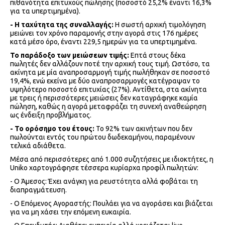
πιθανότητα επιτυχούς πώλησης (ποσοστό 25,2% έναντι 16,3%
για τα υπερτιμημένα).
- Η ταχύτητα της συναλλαγής:
Η σωστή αρχική τιμολόγηση
μειώνει τον χρόνο παραμονής στην αγορά στις 176 ημέρες
κατά μέσο όρο, έναντι 229,5 ημερών για τα υπερτιμημένα.
Το παράδοξο των μειώσεων τιμής:
Επτά στους δέκα
πωλητές δεν αλλάζουν ποτέ την αρχική τους τιμή. Ωστόσο, τα
ακίνητα με μία αναπροσαρμογή τιμής πωλήθηκαν σε ποσοστό
19,4%, ενώ εκείνα με δύο αναπροσαρμογές κατέγραψαν το
υψηλότερο ποσοστό επιτυχίας (27%). Αντίθετα, στα ακίνητα
με τρεις ή περισσότερες μειώσεις δεν καταγράφηκε καμία
πώληση, καθώς η αγορά μεταφράζει τη συνεχή αναθεώρηση
ως ένδειξη προβλήματος.
- Το ορόσημο του έτους:
Το 92% των ακινήτων που δεν
πωλούνται εντός του πρώτου δωδεκαμήνου, παραμένουν
τελικά αδιάθετα.
Μέσα από περισσότερες από 1.000 συζητήσεις με ιδιοκτήτες, η
Uniko χαρτογράφησε τέσσερα κυρίαρχα προφίλ πωλητών:
- Ο Άμεσος: Έχει ανάγκη για ρευστότητα αλλά φοβάται τη
διαπραγμάτευση.
- Ο Επόμενος Αγοραστής: Πουλάει για να αγοράσει και βιάζεται
για να μη χάσει την επόμενη ευκαιρία.