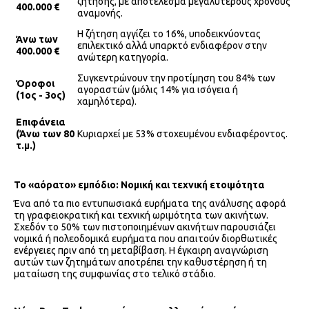
ζήτησης, με αποτέλεσμα μεγαλύτερους χρόνους
400.000 €
αναμονής.
Η ζήτηση αγγίζει το 16%, υποδεικνύοντας
Άνω των
επιλεκτικό αλλά υπαρκτό ενδιαφέρον στην
400.000 €
ανώτερη κατηγορία.
Συγκεντρώνουν την προτίμηση του 84% των
Όροφοι
αγοραστών (μόλις 14% για ισόγεια ή
(1ος - 3ος)
χαμηλότερα).
Επιφάνεια
(Άνω των 80
Κυριαρχεί με 53% στοχευμένου ενδιαφέροντος.
τ.μ.)
Το «αόρατο» εμπόδιο: Νομική και τεχνική ετοιμότητα
Ένα από τα πιο εντυπωσιακά ευρήματα της ανάλυσης αφορά
τη γραφειοκρατική και τεχνική ωριμότητα των ακινήτων.
Σχεδόν το 50% των πιστοποιημένων ακινήτων παρουσιάζει
νομικά ή πολεοδομικά ευρήματα που απαιτούν διορθωτικές
ενέργειες πριν από τη μεταβίβαση. Η έγκαιρη αναγνώριση
αυτών των ζητημάτων αποτρέπει την καθυστέρηση ή τη
ματαίωση της συμφωνίας στο τελικό στάδιο.