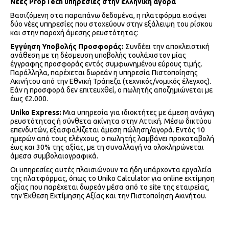
Νέες PropTech υπηρεσίες στην ελληνική αγορά
Βασιζόμενη στα παραπάνω δεδομένα, η πλατφόρμα εισάγει
δύο νέες υπηρεσίες που στοχεύουν στην εξάλειψη του ρίσκου
και στην παροχή άμεσης ρευστότητας:
Εγγύηση Υποβολής Προσφοράς:
Συνδέει την αποκλειστική
ανάθεση με τη δέσμευση υποβολής τουλάχιστον μίας
έγγραφης προσφοράς εντός συμφωνημένου εύρους τιμής.
Παράλληλα, παρέχεται δωρεάν η υπηρεσία Πιστοποίησης
Ακινήτου από την Εθνική Τράπεζα (τεχνικός/νομικός έλεγχος).
Εάν η προσφορά δεν επιτευχθεί, ο πωλητής αποζημιώνεται με
έως €2.000.
Uniko Express:
Μια υπηρεσία για ιδιοκτήτες με άμεση ανάγκη
ρευστότητας ή σύνθετα ακίνητα στην Αττική. Μέσω δικτύου
επενδυτών, εξασφαλίζεται άμεση πώληση/αγορά. Εντός 10
ημερών από τους ελέγχους, ο πωλητής λαμβάνει προκαταβολή
έως και 30% της αξίας, με τη συναλλαγή να ολοκληρώνεται
άμεσα συμβολαιογραφικά.
Οι υπηρεσίες αυτές πλαισιώνουν τα ήδη υπάρχοντα εργαλεία
της πλατφόρμας, όπως το Uniko Calculator για online εκτίμηση
αξίας που παρέχεται δωρεάν μέσα από το site της εταιρείας,
την Έκθεση Εκτίμησης Αξίας και την Πιστοποίηση Ακινήτου.