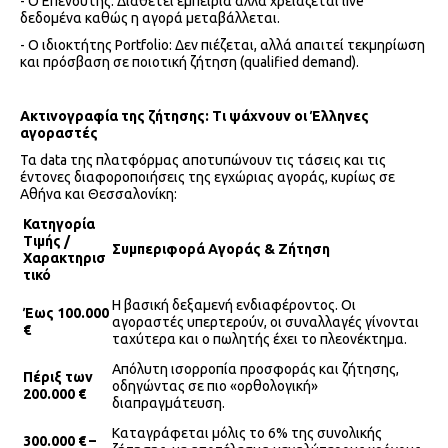
- Ο Επενδυτής: Διαθέτει εμπειρία αλλά χρειάζεται live
δεδομένα καθώς η αγορά μεταβάλλεται.
- Ο ιδιοκτήτης Portfolio: Δεν πιέζεται, αλλά απαιτεί τεκμηρίωση
και πρόσβαση σε ποιοτική ζήτηση (qualified demand).
Ακτινογραφία της ζήτησης: Τι ψάχνουν οι Έλληνες
αγοραστές
Τα data της πλατφόρμας αποτυπώνουν τις τάσεις και τις
έντονες διαφοροποιήσεις της εγχώριας αγοράς, κυρίως σε
Αθήνα και Θεσσαλονίκη:
Κατηγορία
Τιμής /
Συμπεριφορά Αγοράς & Ζήτηση
Χαρακτηρισ
τικό
Η βασική δεξαμενή ενδιαφέροντος. Οι
Έως 100.000
αγοραστές υπερτερούν, οι συναλλαγές γίνονται
€
ταχύτερα και ο πωλητής έχει το πλεονέκτημα.
Απόλυτη ισορροπία προσφοράς και ζήτησης,
Πέριξ των
οδηγώντας σε πιο «ορθολογική»
200.000 €
διαπραγμάτευση.
Καταγράφεται μόλις το 6% της συνολικής
300.000 € –