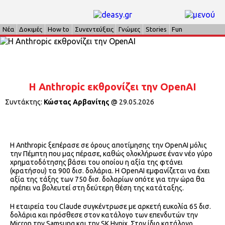
Νέα
Δοκιμές
How to
Συνεντεύξεις
Γνώμες
Stories
Fun
Η Anthropic εκθρονίζει την OpenAI
Συντάκτης:
Κώστας Αρβανίτης
@
29.05.2026
Η Anthropic ξεπέρασε σε όρους αποτίμησης την OpenAI μόλις
την Πέμπτη που μας πέρασε, καθώς ολοκλήρωσε έναν νέο γύρο
χρηματοδότησης βάσει του οποίου η αξία της φτάνει
(κρατήσου) τα 900 δισ. δολάρια. Η OpenAI εμφανίζεται να έχει
αξία της τάξης των 750 δισ. δολαρίων οπότε για την ώρα θα
πρέπει να βολευτεί στη δεύτερη θέση της κατάταξης.
Η εταιρεία του Claude συγκέντρωσε με αρκετή ευκολία 65 δισ.
δολάρια και πρόσθεσε στον κατάλογο των επενδυτών την
Micron την Samsung και την SK Hynix. Στον ίδιο κατάλογο