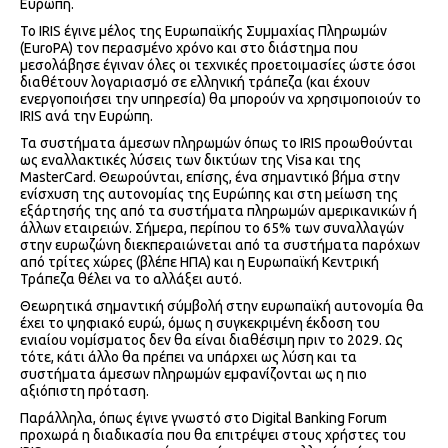
Ευρώπη.
Το IRIS έγινε μέλος της Ευρωπαϊκής Συμμαχίας Πληρωμών
(EuroPA) τον περασμένο χρόνο και στο διάστημα που
μεσολάβησε έγιναν όλες οι τεχνικές προετοιμασίες ώστε όσοι
διαθέτουν λογαριασμό σε ελληνική τράπεζα (και έχουν
ενεργοποιήσει την υπηρεσία) θα μπορούν να χρησιμοποιούν το
IRIS ανά την Ευρώπη.
Τα συστήματα άμεσων πληρωμών όπως το IRIS προωθούνται
ως εναλλακτικές λύσεις των δικτύων της Visa και της
MasterCard. Θεωρούνται, επίσης, ένα σημαντικό βήμα στην
ενίσχυση της αυτονομίας της Ευρώπης και στη μείωση της
εξάρτησής της από τα συστήματα πληρωμών αμερικανικών ή
άλλων εταιρειών. Σήμερα, περίπου το 65% των συναλλαγών
στην ευρωζώνη διεκπεραιώνεται από τα συστήματα παρόχων
από τρίτες χώρες (βλέπε ΗΠΑ) και η Ευρωπαϊκή Κεντρική
Τράπεζα θέλει να το αλλάξει αυτό.
Θεωρητικά σημαντική σύμβολή στην ευρωπαϊκή αυτονομία θα
έχει το ψηφιακό ευρώ, όμως η συγκεκριμένη έκδοση του
ενιαίου νομίσματος δεν θα είναι διαθέσιμη πριν το 2029. Ως
τότε, κάτι άλλο θα πρέπει να υπάρχει ως λύση και τα
συστήματα άμεσων πληρωμών εμφανίζονται ως η πιο
αξιόπιστη πρόταση.
Παράλληλα, όπως έγινε γνωστό στο Digital Banking Forum
προχωρά η διαδικασία που θα επιτρέψει στους χρήστες του