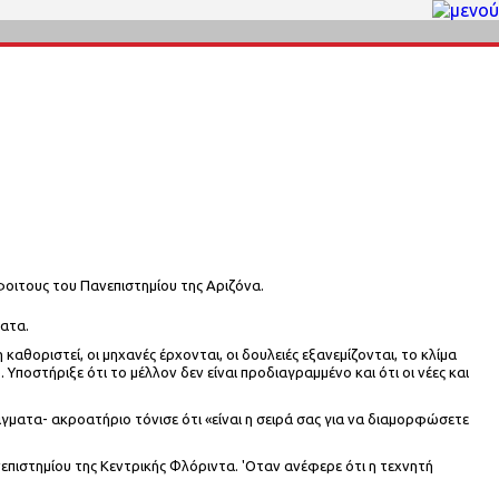
όφοιτους του Πανεπιστημίου της Αριζόνα.
ματα.
αθοριστεί, οι μηχανές έρχονται, οι δουλειές εξανεμίζονται, το κλίμα
Υποστήριξε ότι το μέλλον δεν είναι προδιαγραμμένο και ότι οι νέες και
ράγματα- ακροατήριο τόνισε ότι «είναι η σειρά σας για να διαμορφώσετε
επιστημίου της Κεντρικής Φλόριντα. 'Οταν ανέφερε ότι η τεχνητή