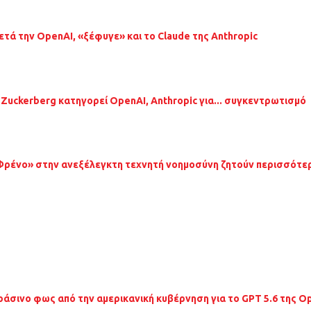
ετά την OpenAI, «ξέφυγε» και το Claude της Anthropic
 Zuckerberg κατηγορεί OpenAI, Anthropic για... συγκεντρωτισμό
Φρένο» στην ανεξέλεγκτη τεχνητή νοημοσύνη ζητούν περισσότερα
ράσινο φως από την αμερικανική κυβέρνηση για το GPT 5.6 της O