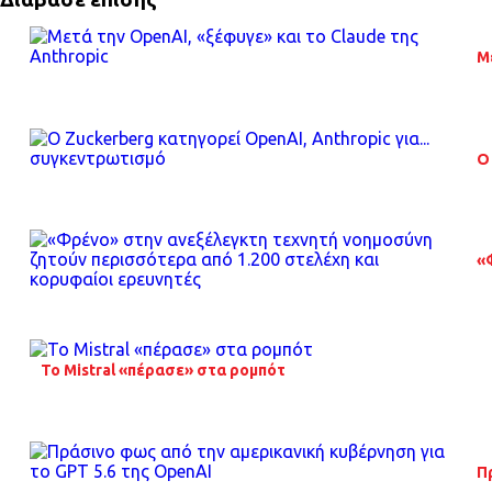
Μ
O
«
Το Mistral «πέρασε» στα ρομπότ
Π