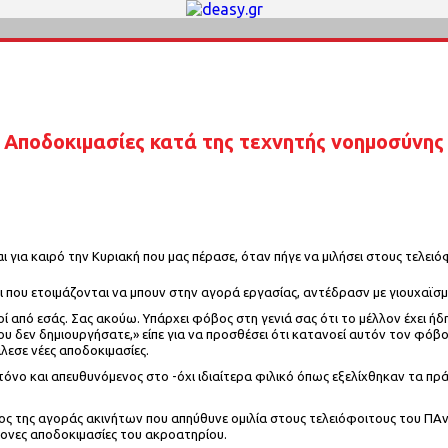
Αποδοκιμασίες κατά της τεχνητής νοημοσύνης
ι για καιρό την Κυριακή που μας πέρασε, όταν πήγε να μιλήσει στους τελει
έοι που ετοιμάζονται να μπουν στην αγορά εργασίας, αντέδρασν με γιουχαϊσ
από εσάς. Σας ακούω. Υπάρχει φόβος στη γενιά σας ότι το μέλλον έχει ήδη κ
ου δεν δημιουργήσατε,» είπε για να προσθέσει ότι κατανοεί αυτόν τον φόβο. 
λεσε νέες αποδοκιμασίες.
ο τόνο και απευθυνόμενος στο -όχι ιδιαίτερα φιλικό όπως εξελίχθηκαν τα π
ος της αγοράς ακινήτων που απηύθυνε ομιλία στους τελειόφοιτους του ΠΑν
τονες αποδοκιμασίες του ακροατηρίου.