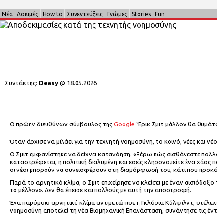
Νέα
Δοκιμές
How to
Συνεντεύξεις
Γνώμες
Stories
Fun
Συντάκτης:
Deasy
@
18.05.2026
Ο πρώην διευθύνων σύμβουλος της
Google
'Έρικ Σμιτ μάλλον θα θυμάτα
Όταν άρχισε να μιλάει για την τεχνητή νοημοσύνη, το κοινό, νέες και ν
Ο Σμιτ εμφανίστηκε να δείχνει κατανόηση. «Ξέρω πώς αισθάνεστε πολλοί 
καταστρέφεται, η πολιτική διαλυμένη και εσείς κληρονομείτε ένα χάος π
οι νέοι μπορούν να συνεισφέρουν στη διαμόρφωσή του, κάτι που προκά
Παρά το αρνητικό κλίμα, ο Σμιτ επιχείρησε να κλείσει με έναν αισιόδοξ
το μέλλον». Δεν θα έπεισε και πολλούς με αυτή την αποστροφή.
Ένα παρόμοιο αρνητικό κλίμα αντιμετώπισε η Γκλόρια Κόλφιλντ, στέλεχ
νοημοσύνη αποτελεί τη νέα Βιομηχανική Επανάσταση, συνάντησε τις έν