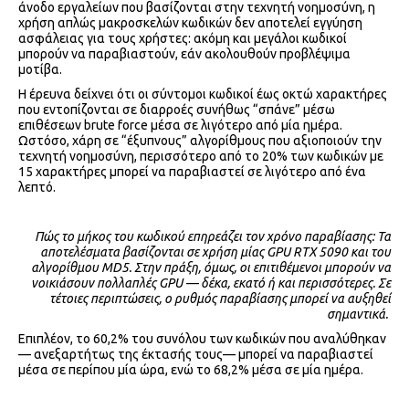
άνοδο εργαλείων που βασίζονται στην τεχνητή νοημοσύνη, η
χρήση απλώς μακροσκελών κωδικών δεν αποτελεί εγγύηση
ασφάλειας για τους χρήστες: ακόμη και μεγάλοι κωδικοί
μπορούν να παραβιαστούν, εάν ακολουθούν προβλέψιμα
μοτίβα.
Η έρευνα δείχνει ότι οι σύντομοι κωδικοί έως οκτώ χαρακτήρες
που εντοπίζονται σε διαρροές συνήθως “σπάνε” μέσω
επιθέσεων brute force μέσα σε λιγότερο από μία ημέρα.
Ωστόσο, χάρη σε “έξυπνους” αλγορίθμους που αξιοποιούν την
τεχνητή νοημοσύνη, περισσότερο από το 20% των κωδικών με
15 χαρακτήρες μπορεί να παραβιαστεί σε λιγότερο από ένα
λεπτό.
Πώς το μήκος του κωδικού επηρεάζει τον χρόνο παραβίασης: Τα
αποτελέσματα βασίζονται σε χρήση μίας
GPU
RTX
5090 και του
αλγορίθμου
MD
5. Στην πράξη, όμως, οι επιτιθέμενοι μπορούν να
νοικιάσουν πολλαπλές GPU — δέκα, εκατό ή και περισσότερες. Σε
τέτοιες περιπτώσεις, ο ρυθμός παραβίασης μπορεί να αυξηθεί
σημαντικά.
Επιπλέον, το 60,2% του συνόλου των κωδικών που αναλύθηκαν
— ανεξαρτήτως της έκτασής τους— μπορεί να παραβιαστεί
μέσα σε περίπου μία ώρα, ενώ το 68,2% μέσα σε μία ημέρα.