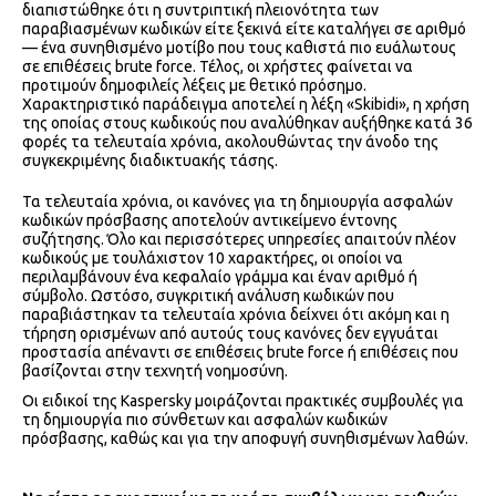
διαπιστώθηκε ότι η συντριπτική πλειονότητα των
παραβιασμένων κωδικών είτε ξεκινά είτε καταλήγει σε αριθμό
— ένα συνηθισμένο μοτίβο που τους καθιστά πιο ευάλωτους
σε επιθέσεις brute force. Τέλος, οι χρήστες φαίνεται να
προτιμούν δημοφιλείς λέξεις με θετικό πρόσημο.
Χαρακτηριστικό παράδειγμα αποτελεί η λέξη «Skibidi», η χρήση
της οποίας στους κωδικούς που αναλύθηκαν αυξήθηκε κατά 36
φορές τα τελευταία χρόνια, ακολουθώντας την άνοδο της
συγκεκριμένης διαδικτυακής τάσης.
Τα τελευταία χρόνια, οι κανόνες για τη δημιουργία ασφαλών
κωδικών πρόσβασης αποτελούν αντικείμενο έντονης
συζήτησης. Όλο και περισσότερες υπηρεσίες απαιτούν πλέον
κωδικούς με τουλάχιστον 10 χαρακτήρες, οι οποίοι να
περιλαμβάνουν ένα κεφαλαίο γράμμα και έναν αριθμό ή
σύμβολο. Ωστόσο, συγκριτική ανάλυση κωδικών που
παραβιάστηκαν τα τελευταία χρόνια δείχνει ότι ακόμη και η
τήρηση ορισμένων από αυτούς τους κανόνες δεν εγγυάται
προστασία απέναντι σε επιθέσεις brute force ή επιθέσεις που
βασίζονται στην τεχνητή νοημοσύνη.
Οι ειδικοί της Kaspersky μοιράζονται πρακτικές συμβουλές για
τη δημιουργία πιο σύνθετων και ασφαλών κωδικών
πρόσβασης, καθώς και για την αποφυγή συνηθισμένων λαθών.