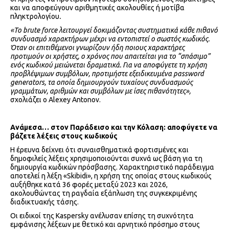
και να αποφεύγουν αριθμητικές ακολουθίες ή μοτίβα
πληκτρολογίου
.
«Το
brute
force
λειτουργεί δοκιμάζοντας συστηματικά κάθε πιθανό
συνδυασμό χαρακτήρων μέχρι να εντοπιστεί ο σωστός κωδικός.
Όταν οι επιτιθέμενοι γνωρίζουν ήδη ποιους χαρακτήρες
προτιμούν οι χρήστες, ο χρόνος που απαιτείται για το “σπάσιμο”
ενός κωδικού μειώνεται δραματικά. Για να αποφύγετε τη χρήση
προβλέψιμων συμβόλων, προτιμήστε εξειδικευμένα
password
generators
, τα οποία δημιουργούν τυχαίους συνδυασμούς
γραμμάτων, αριθμών και συμβόλων με ίσες πιθανότητες»,
σχολιάζει ο Alexey Antonov.
Ανάμεσα… στον Παράδεισο και την Κόλαση: αποφύγετε να
βάζετε λέξεις στους κωδικούς
Η έρευνα δείχνει ότι συναισθηματικά φορτισμένες και
δημοφιλείς λέξεις χρησιμοποιούνται συχνά ως βάση για τη
δημιουργία κωδικών πρόσβασης. Χαρακτηριστικό παράδειγμα
αποτελεί η λέξη «Skibidi», η χρήση της οποίας στους κωδικούς
αυξήθηκε κατά 36 φορές μεταξύ 2023 και 2026,
ακολουθώντας τη ραγδαία εξάπλωση της συγκεκριμένης
διαδικτυακής τάσης.
Οι ειδικοί της Kaspersky ανέλυσαν επίσης τη συχνότητα
εμφάνισης λέξεων με θετικό και αρνητικό πρόσημο στους