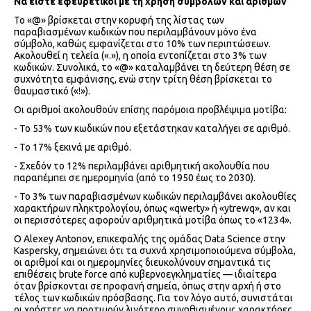
Να είστε εφευρετικοί με τη χρήση συμβόλων και αριθμών
Το «@» βρίσκεται στην κορυφή της λίστας των
παραβιασμένων κωδικών που περιλαμβάνουν μόνο ένα
σύμβολο, καθώς εμφανίζεται στο 10% των περιπτώσεων.
Ακολουθεί η τελεία («.»), η οποία εντοπίζεται στο 3% των
κωδικών. Συνολικά, το «@» καταλαμβάνει τη δεύτερη θέση σε
συχνότητα εμφάνισης, ενώ στην τρίτη θέση βρίσκεται το
θαυμαστικό («!»).
Οι αριθμοί ακολουθούν επίσης παρόμοια προβλέψιμα μοτίβα:
- Το 53% των κωδικών που εξετάστηκαν καταλήγει σε αριθμό.
- Το 17% ξεκινά με αριθμό.
- Σχεδόν το 12% περιλαμβάνει αριθμητική ακολουθία που
παραπέμπει σε ημερομηνία (από το 1950 έως το 2030).
- Το 3% των παραβιασμένων κωδικών περιλαμβάνει ακολουθίες
χαρακτήρων πληκτρολογίου, όπως «qwerty» ή «ytrewq», αν και
οι περισσότερες αφορούν αριθμητικά μοτίβα όπως το «1234».
Ο Alexey Antonov, επικεφαλής της ομάδας Data Science στην
Kaspersky, σημειώνει ότι τα συχνά χρησιμοποιούμενα σύμβολα,
οι αριθμοί και οι ημερομηνίες διευκολύνουν σημαντικά τις
επιθέσεις brute force από κυβερνοεγκληματίες — ιδιαίτερα
όταν βρίσκονται σε προφανή σημεία, όπως στην αρχή ή στο
τέλος των κωδικών πρόσβασης. Για τον λόγο αυτό, συνιστάται
οι χρήστες να προτιμούν λιγότερο συνηθισμένους χαρακτήρες