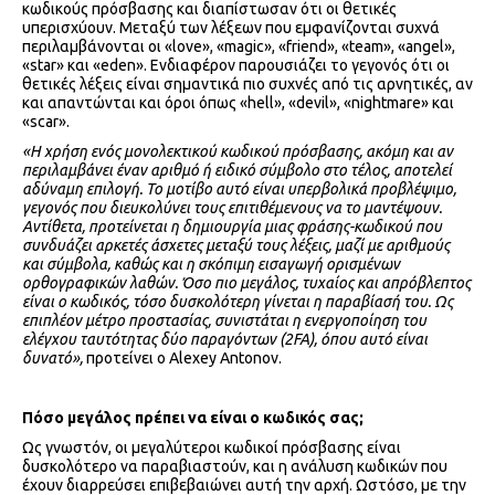
κωδικούς πρόσβασης και διαπίστωσαν ότι οι θετικές
υπερισχύουν. Μεταξύ των λέξεων που εμφανίζονται συχνά
περιλαμβάνονται οι «love», «magic», «friend», «team», «angel»,
«star» και «eden». Ενδιαφέρον παρουσιάζει το γεγονός ότι οι
θετικές λέξεις είναι σημαντικά πιο συχνές από τις αρνητικές, αν
και απαντώνται και όροι όπως «hell», «devil», «nightmare» και
«scar».
«Η χρήση ενός μονολεκτικού κωδικού πρόσβασης, ακόμη και αν
περιλαμβάνει έναν αριθμό ή ειδικό σύμβολο στο τέλος, αποτελεί
αδύναμη επιλογή. Το μοτίβο αυτό είναι υπερβολικά προβλέψιμο,
γεγονός που διευκολύνει τους επιτιθέμενους να το μαντέψουν.
Αντίθετα, προτείνεται η δημιουργία μιας φράσης-κωδικού που
συνδυάζει αρκετές άσχετες μεταξύ τους λέξεις, μαζί με αριθμούς
και σύμβολα, καθώς και η σκόπιμη εισαγωγή ορισμένων
ορθογραφικών λαθών. Όσο πιο μεγάλος, τυχαίος και απρόβλεπτος
είναι ο κωδικός, τόσο δυσκολότερη γίνεται η παραβίασή του. Ως
επιπλέον μέτρο προστασίας, συνιστάται η ενεργοποίηση του
ελέγχου ταυτότητας δύο παραγόντων (2
FA
), όπου αυτό είναι
δυνατό»,
προτείνει ο Alexey Antonov.
Πόσο μεγάλος πρέπει να είναι ο κωδικός σας;
Ως γνωστόν, οι μεγαλύτεροι κωδικοί πρόσβασης είναι
δυσκολότερο να παραβιαστούν, και η ανάλυση κωδικών που
έχουν διαρρεύσει επιβεβαιώνει αυτή την αρχή. Ωστόσο, με την