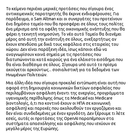
Το κείμενο περιέχει μερικές προτάσεις που σίγουρα ένας
αντικειμενικός παρατηρητής θα έκρινε ενδιαφέρουσες. Για
παράδειγμα, ο Sam Altman και οι συνεργάτες του προτείνουν
ένα δημόσιο ταμείο που θα προσφέρει σε όλους τους πολίτες
ένα μέρισμα από τα οφέλη της οικονομικής ανάπτυξης που θα
φέρει η τεχνητή νοημοσύνη. Το νέο αυτό Ταμείο θα διανέμει
μέρος από αυτή την ανάπτυξη σε όλους, ανεξαρτήτως αν
έχουν επενδύσει με δικά τους κεφάλαια στις εταιρείες του
χώρου. Δεν είναι παράξενη ιδέα, ίσως κάποιοι εδώ να
αναγνωρίσουν κοινά σημεία με τις προτάσεις που
διατυπώνονται κατά καιρούς για ένα ελάχιστο εισόδημα που
θα είναι διαθέσιμο σε όλους. Σίγουρα υπό αυτό το πρίσμα
ακούγεται αρκούντως... σοσιαλιστική για τα δεδομένα των
Ηνωμένων Πολιτειών.
Μια άλλη ιδέα που σίγουρα προκαλεί εντύπωση είναι αυτή που
αφορά στη δημιουργία κοινωνικών δικτύων ασφαλείας που
περιλαμβάνουν ασφάλιση έναντι της ανεργίας, προγράμματα
υγεινομικής περίθαλψης όπως τα Medicaid και Medicare
(κοντολογίς, ό,τι πιο κοντινό έχουν οι ΗΠΑ σε κοινωνική
ασφάλιση) και παροχές που ακολουθούν τον εργαζόμενο και
δεν είναι συνδεδεμένες με έναν εργοδότη. Δεν ξέρουμε τι λέτε
εσείς, αυτές οι προτάσεις της OpenAI παραπέμπουν στα
συστήματα απασχόλησης και ασφάλισης που ισχύουν σε
μεγάλο μέρος της Ευρώπης.