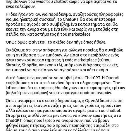
περιβάλλον του γνωστού chatbot χωρίς να χρειάζεται να το
εγκαταλείψουν.
Η ιδέα ήταν ότι αν, για παράδειγμα, αναζητούσες πληροφορίες
για μια ηλεκτρική συσκευή, το ChatGPT θα σου επέστρεφε
προτάσεις αγοράς από συμβεβλημένα καταστήματα και θα
έκανες την αγορά σου με ένα κλικ και χωρίς να μεταβείς στη
σελίδα του καταστήματος ή του marketplace.
Όπως όμως φαίνεται, το σχέδιο δεν πήγε όπως ήθελε.
Εικάζουμε ότι στην απόφαση για αλλαγή πορείας θα συνέβαλε
και η αντίδραση των εμπόρων. Αν είσαι στο περιβάλλον ενός
ηλεκτρονικού καταστήματος ή ενός marketplace (τύπου
Skroutz, Shopflix, Amazon κτλ), υπάρχουν διάφορες τεχνικές
που μπορεί να σε πείσουν να αγοράσεις και κάτι ακόμα.
Αυτό όμως δεν μπορούσε να συμβεί μέσω ChatGPT. H OpenAI
επιβεβαίωσε στο -κατά κανόνα άριστα πληροφορημένο- The
Information ότι οι χρήστες θα οδηγούνται σε εφαρμογές τρίτων
(δηλαδή των εμπόρων) για την πραγματοποίηση αγορών.
Όπως αναφέρει το σχετικό δημοσίευμα, η OpenAI διαπίστωσε
ότι οι χρήστες έκαναν αναζητήσεις και συγκρίσεις προϊόντων
αλλά ελάχιστοι πραγματοποιούσαν αγορές μέσω του chatbot.
Οι χρήστες αισθάνονται μεν άνετα να κάνουν ερωτήσεις στο
ChatGPT, όπως ποιο laptop να αγοράσουν, πού να βρουν
φθηνότερες πτήσεις, ποιο προϊόν περιποίησης ταιριάζει στο
δέρμα τους ή ποιο εργαλείο είναι κατάλληλο για κάποια