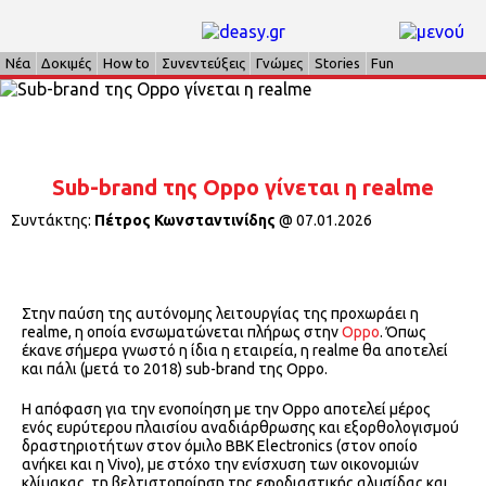
Νέα
Δοκιμές
How to
Συνεντεύξεις
Γνώμες
Stories
Fun
Sub-brand της Oppo γίνεται η realme
Συντάκτης:
Πέτρος Κωνσταντινίδης
@
07.01.2026
Στην παύση της αυτόνομης λειτουργίας της προχωράει η
realme, η οποία ενσωματώνεται πλήρως στην
Oppo
. Όπως
έκανε σήμερα γνωστό η ίδια η εταιρεία, η realme θα αποτελεί
και πάλι (μετά το 2018) sub-brand της Oppo.
Η απόφαση για την ενοποίηση με την Oppo αποτελεί μέρος
ενός ευρύτερου πλαισίου αναδιάρθρωσης και εξορθολογισμού
δραστηριοτήτων στον όμιλο BBK Electronics (στον οποίο
ανήκει και η Vivo), με στόχο την ενίσχυση των οικονομιών
κλίμακας, τη βελτιστοποίηση της εφοδιαστικής αλυσίδας και