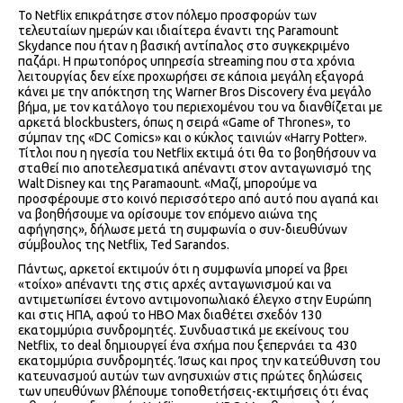
Το Netflix επικράτησε στον πόλεμο προσφορών των
τελευταίων ημερών και ιδιαίτερα έναντι της Paramount
Skydance που ήταν η βασική αντίπαλος στο συγκεκριμένο
παζάρι. Η πρωτοπόρος υπηρεσία streaming που στα χρόνια
λειτουργίας δεν είχε προχωρήσει σε κάποια μεγάλη εξαγορά
κάνει με την απόκτηση της Warner Bros Discovery ένα μεγάλο
βήμα, με τον κατάλογο του περιεχομένου του να διανθίζεται με
αρκετά blockbusters, όπως η σειρά «Game of Thrones», το
σύμπαν της «DC Comics» και ο κύκλος ταινιών «Harry Potter».
Τίτλοι που η ηγεσία του Netflix εκτιμά ότι θα το βοηθήσουν να
σταθεί πιο αποτελεσματικά απέναντι στον ανταγωνισμό της
Walt Disney και της Paramaount. «Μαζί, μπορούμε να
προσφέρουμε στο κοινό περισσότερο από αυτό που αγαπά και
να βοηθήσουμε να ορίσουμε τον επόμενο αιώνα της
αφήγησης», δήλωσε μετά τη συμφωνία ο συν-διευθύνων
σύμβουλος της Netflix, Ted Sarandos.
Πάντως, αρκετοί εκτιμούν ότι η συμφωνία μπορεί να βρει
«τοίχο» απέναντι της στις αρχές ανταγωνισμού και να
αντιμετωπίσει έντονο αντιμονοπωλιακό έλεγχο στην Ευρώπη
και στις ΗΠΑ, αφού το HBO Max διαθέτει σχεδόν 130
εκατομμύρια συνδρομητές. Συνδυαστικά με εκείνους του
Netflix, το deal δημιουργεί ένα σχήμα που ξεπερνάει τα 430
εκατομμύρια συνδρομητές. Ίσως και προς την κατεύθυνση του
κατευνασμού αυτών των ανησυχιών στις πρώτες δηλώσεις
των υπευθύνων βλέπουμε τοποθετήσεις-εκτιμήσεις ότι ένας