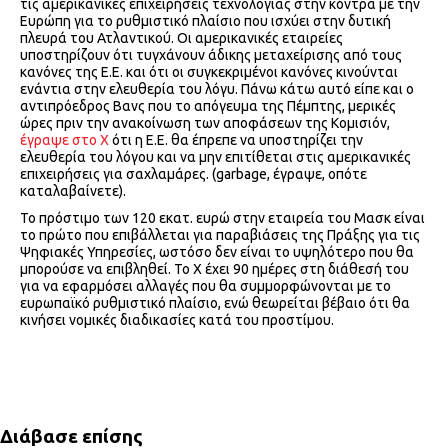
τις αμερικανικές επιχειρήσεις τεχνολογίας στην κόντρα με την
Ευρώπη για το ρυθμιστικό πλαίσιο που ισχύει στην δυτική
πλευρά του Ατλαντικού. Οι αμερικανικές εταιρείες
υποστηρίζουν ότι τυγχάνουν άδικης μεταχείρισης από τους
κανόνες της Ε.Ε. και ότι οι συγκεκριμένοι κανόνες κινούνται
ενάντια στην ελευθερία του λόγυ. Πάνω κάτω αυτό είπε και ο
αντιπρόεδρος Βανς που το απόγευμα της Πέμπτης, μερικές
ώρες πριν την ανακοίνωση των αποφάσεων της Κομισιόν,
έγραψε στο Χ
ότι η Ε.Ε. θα έπρεπε να υποστηρίζει την
ελευθερία του λόγου και να μην επιτίθεται στις αμερικανικές
επιχειρήσεις για σαχλαμάρες. (garbage, έγραψε, οπότε
καταλαβαίνετε).
Το πρόστιμο των 120 εκατ. ευρώ στην εταιρεία του Μασκ είναι
το πρώτο που επιβάλλεται για παραβιάσεις της Πράξης για τις
Ψηφιακές Υπηρεσίες, ωστόσο δεν είναι το υψηλότερο που θα
μπορούσε να επιβληθεί. Το Χ έχει 90 ημέρες στη διάθεσή του
για να εφαρμόσει αλλαγές που θα συμμορφώνονται με το
ευρωπαϊκό ρυθμιστικό πλαίσιο, ενώ θεωρείται βέβαιο ότι θα
κινήσει νομικές διαδικασίες κατά του προστίμου.
Διάβασε επίσης