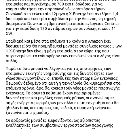
εταιρείες και συγκέντρωσε 700 εκατ. δολάρια για να
χρηματοδοτήσει την παραγωγή νέων αντιδραστήρων.
Συνολικά στο τελευταίο 12μηνο η X-Energy έχει αντλήσει 1,4
δισ. ευρώ και έχει τρία συμβόλαια με την Amazon, τη χημική
βιομηχανία Dow και τη βρετανική εταιρεία ενέργειας Centrica
για την παράδοση 150 αντιδραστήρων συνολικής ισχύος 11
GW.
Σταδιακά και μέσα στα επόμενα 15 χρόνια η Amazon έχει
δεσμευτεί ότι θα προμηθευτεί μονάδες συνολικής ισχύος 5 GW.
Η X-Energy δεν είναι η μόνη εταιρεία στον χώρο της που
συγκεντρώνει το ενδιαφέρον των επενδυτών και ο λόγος είναι
απλός.
Παρά τα όσα μπορεί να λέγονται για τις αποτιμήσεις των
εταιρειών τεχνητής νοημοσύνης και τις δυνατότητες των
γλωσσικών μοντέλων, οι επενδυτές των εταιρειών ενέργειας
θεωρούν δεδομένο ότι αυτή η τεχνολογία θα κυριαρχήσει στα
επόμενα χρόνια, άρα θα χρειαστούν νέες μονάδες παραγωγής
ενέργειας. Τα ορυκτά καύσιμα έχουν περιορισμένες
δυνατότητες και μεγάλες εκπομπές ρύπων, οι ανανεώσιμες
πηγές ενέργειας ωριμάζουν μεν αλλά οχι με τον ρυθμό που θα
ήθελαν ίσως οι εταιρείες και, τελικά, η πυρηνική ενέργεια
ξαναγίνεται της μόδας.
Οι αρθρωτές μονάδες εμφανίζονται ως αξιόπιστες
εναλλακτικές των συμβατικών εργοαστασίων παραγωγής