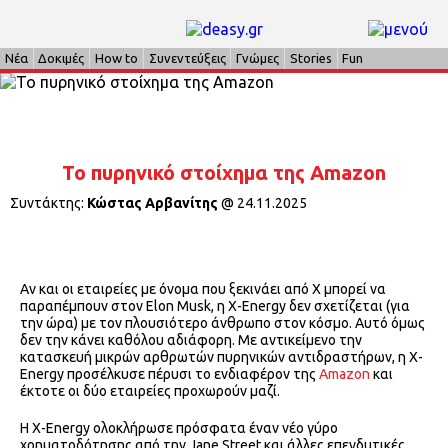
Νέα
Δοκιμές
How to
Συνεντεύξεις
Γνώμες
Stories
Fun
Το πυρηνικό στοίχημα της Amazon
Συντάκτης:
Κώστας Αρβανίτης
@
24.11.2025
Αν και οι εταιρείες με όνομα που ξεκινάει από Χ μπορεί να
παραπέμπουν στον Elon Musk, η X-Energy δεν σχετίζεται (για
την ώρα) με τον πλουσιότερο άνθρωπο στον κόσμο. Αυτό όμως
δεν την κάνει καθόλου αδιάφορη. Με αντικείμενο την
κατασκευή μικρών αρθρωτών πυρηνικών αντιδραστήρων, η X-
Energy προσέλκυσε πέρυσι το ενδιαφέρον της
Amazon
και
έκτοτε οι δύο εταιρείες προχωρούν μαζί.
Η X-Energy ολοκλήρωσε πρόσφατα έναν νέο γύρο
χρηματοδότησης από την Jane Street και άλλες επενδυτικές