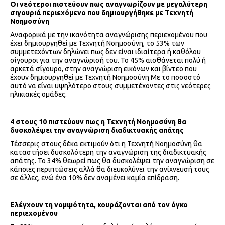
Οι νεότεροι πιστεύουν πως αναγνωρίζουν με μεγαλύτερη
σιγουριά περιεχόμενο που δημιουργήθηκε με Τεχνητή
Νοημοσύνη
Αναφορικά με την ικανότητα αναγνώρισης περιεχομένου που
έχει δημιουργηθεί με Τεχνητή Νοημοσύνη, το 53% των
συμμετεχόντων δηλώνει πως δεν είναι ιδιαίτερα ή καθόλου
σίγουροι για την αναγνώρισή του. Το 45% αισθάνεται πολύ ή
αρκετά σίγουρο, στην αναγνώριση εικόνων και βίντεο που
έχουν δημιουργηθεί με Τεχνητή Νοημοσύνη Με το ποσοστό
αυτό να είναι υψηλότερο στους συμμετέχοντες στις νεότερες
ηλικιακές ομάδες.
4 στους 10 πιστεύουν πως η Τεχνητή Νοημοσύνη θα
δυσκολέψει την αναγνώριση διαδικτυακής απάτης
Τέσσερις στους δέκα εκτιμούν ότι η Τεχνητή Νοημοσύνη θα
καταστήσει δυσκολότερη την αναγνώριση της διαδικτυακής
απάτης. Το 34% θεωρεί πως θα δυσκολέψει την αναγνώριση σε
κάποιες περιπτώσεις αλλά θα διευκολύνει την ανίχνευσή τους
σε άλλες, ενώ ένα 10% δεν αναμένει καμία επίδραση.
Ελέγχουν τη νομιμότητα, κουράζονται από τον όγκο
περιεχομένου