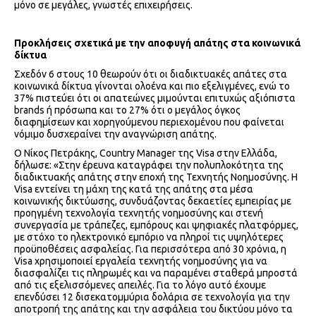
μόνο σε μεγάλες, γνωστές επιχειρήσεις.
Προκλήσεις σχετικά με την αποφυγή απάτης στα κοινωνικά
δίκτυα
Σχεδόν 6 στους 10 θεωρούν ότι οι διαδικτυακές απάτες στα
κοινωνικά δίκτυα γίνονται ολοένα και πιο εξελιγμένες, ενώ το
37% πιστεύει ότι οι απατεώνες μιμούνται επιτυχώς αξιόπιστα
brands ή πρόσωπα και το 27% ότι ο μεγάλος όγκος
διαφημίσεων και χορηγούμενου περιεχομένου που φαίνεται
νόμιμο δυσχεραίνει την αναγνώριση απάτης.
Ο Νίκος Πετράκης, Country Manager της Visa στην Ελλάδα,
δήλωσε: «Στην έρευνα καταγράφει την πολυπλοκότητα της
διαδικτυακής απάτης στην εποχή της Τεχνητής Νοημοσύνης. Η
Visa εντείνει τη μάχη της κατά της απάτης στα μέσα
κοινωνικής δικτύωσης, συνδυάζοντας δεκαετίες εμπειρίας με
προηγμένη τεχνολογία τεχνητής νοημοσύνης και στενή
συνεργασία με τράπεζες, εμπόρους και ψηφιακές πλατφόρμες,
με στόχο το ηλεκτρονικό εμπόριο να πληροί τις υψηλότερες
προϋποθέσεις ασφαλείας. Για περισσότερα από 30 χρόνια, η
Visa χρησιμοποιεί εργαλεία τεχνητής νοημοσύνης για να
διασφαλίζει τις πληρωμές και να παραμένει σταθερά μπροστά
από τις εξελισσόμενες απειλές. Για το λόγο αυτό έχουμε
επενδύσει 12 δισεκατομμύρια δολάρια σε τεχνολογία για την
αποτροπή της απάτης και την ασφάλεια του δικτύου μόνο τα