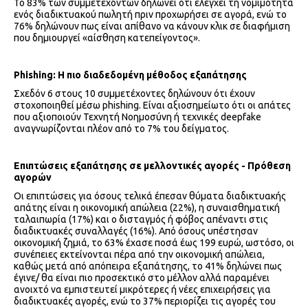
Το 83% των συμμετεχόντων δηλώνει ότι ελέγχει τη νομιμότητα
ενός διαδικτυακού πωλητή πριν προχωρήσει σε αγορά, ενώ το
76% δηλώνουν πως είναι απίθανο να κάνουν κλικ σε διαφήμιση
που δημιουργεί «αίσθηση κατεπείγοντος».
Phishing: Η πιο διαδεδομένη μέθοδος εξαπάτησης
Σχεδόν 6 στους 10 συμμετέχοντες δηλώνουν ότι έχουν
στοχοποιηθεί μέσω phishing. Είναι αξιοσημείωτο ότι οι απάτες
που αξιοποιούν Τεχνητή Νοημοσύνη ή τεχνικές deepfake
αναγνωρίζονται πλέον από το 7% του δείγματος.
Επιπτώσεις εξαπάτησης σε μελλοντικές αγορές - Πρόθεση
αγορών
Οι επιπτώσεις για όσους τελικά έπεσαν θύματα διαδικτυακής
απάτης είναι η οικονομική απώλεια (22%), η συναισθηματική
ταλαιπωρία (17%) και ο δισταγμός ή φόβος απέναντι στις
διαδικτυακές συναλλαγές (16%). Από όσους υπέστησαν
οικονομική ζημιά, το 63% έχασε ποσά έως 199 ευρώ, ωστόσο, οι
συνέπειες εκτείνονται πέρα από την οικονομική απώλεια,
καθώς μετά από απόπειρα εξαπάτησης, το 41% δηλώνει πως
έγινε/ θα είναι πιο προσεκτικό στο μέλλον αλλά παραμένει
ανοιχτό να εμπιστευτεί μικρότερες ή νέες επιχειρήσεις για
διαδικτυακές αγορές, ενώ το 37% περιορίζει τις αγορές του