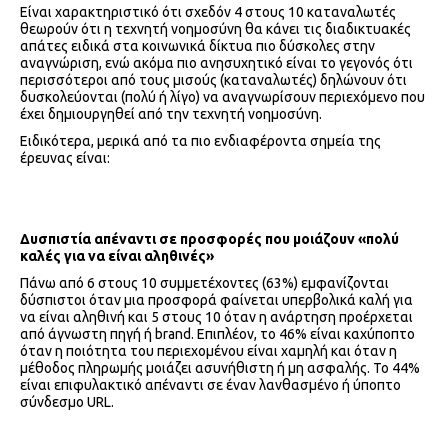
Είναι χαρακτηριστικό ότι σχεδόν 4 στους 10 καταναλωτές
θεωρούν ότι η τεχνητή νοημοσύνη θα κάνει τις διαδικτυακές
απάτες ειδικά στα κοινωνικά δίκτυα πιο δύσκολες στην
αναγνώριση, ενώ ακόμα πιο ανησυχητικό είναι το γεγονός ότι
περισσότεροι από τους μισούς (καταναλωτές) δηλώνουν ότι
δυσκολεύονται (πολύ ή λίγο) να αναγνωρίσουν περιεχόμενο που
έχει δημιουργηθεί από την τεχνητή νοημοσύνη.
Ειδικότερα, μερικά από τα πιο ενδιαφέροντα σημεία της
έρευνας είναι:
Δυσπιστία απέναντι σε προσφορές που μοιάζουν «πολύ
καλές για να είναι αληθινές»
Πάνω από 6 στους 10 συμμετέχοντες (63%) εμφανίζονται
δύσπιστοι όταν μια προσφορά φαίνεται υπερβολικά καλή για
να είναι αληθινή και 5 στους 10 όταν η ανάρτηση προέρχεται
από άγνωστη πηγή ή brand. Επιπλέον, το 46% είναι καχύποπτο
όταν η ποιότητα του περιεχομένου είναι χαμηλή και όταν η
μέθοδος πληρωμής μοιάζει ασυνήθιστη ή μη ασφαλής. Το 44%
είναι επιφυλακτικό απέναντι σε έναν λανθασμένο ή ύποπτο
σύνδεσμο URL.