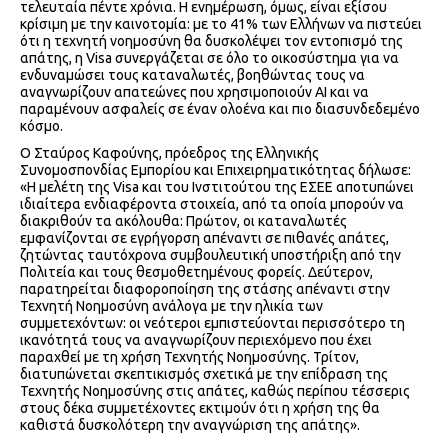
τελευταία πέντε χρόνια. Η ενημέρωση, όμως, είναι εξίσου
κρίσιμη με την καινοτομία: με το 41% των Ελλήνων να πιστεύει
ότι η τεχνητή νοημοσύνη θα δυσκολέψει τον εντοπισμό της
απάτης, η Visa συνεργάζεται σε όλο το οικοσύστημα για να
ενδυναμώσει τους καταναλωτές, βοηθώντας τους να
αναγνωρίζουν απατεώνες που χρησιμοποιούν AI και να
παραμένουν ασφαλείς σε έναν ολοένα και πιο διασυνδεδεμένο
κόσμο.
Ο Σταύρος Καφούνης, πρόεδρος της Ελληνικής
Συνομοσπονδίας Εμπορίου και Επιχειρηματικότητας δήλωσε:
«Η μελέτη της Visa και του Ινστιτούτου της ΕΣΕΕ αποτυπώνει
ιδιαίτερα ενδιαφέροντα στοιχεία, από τα οποία μπορούν να
διακριθούν τα ακόλουθα: Πρώτον, οι καταναλωτές
εμφανίζονται σε εγρήγορση απέναντι σε πιθανές απάτες,
ζητώντας ταυτόχρονα συμβουλευτική υποστήριξη από την
Πολιτεία και τους θεσμοθετημένους φορείς. Δεύτερον,
παρατηρείται διαφοροποίηση της στάσης απέναντι στην
Τεχνητή Νοημοσύνη ανάλογα με την ηλικία των
συμμετεχόντων: οι νεότεροι εμπιστεύονται περισσότερο τη
ικανότητά τους να αναγνωρίζουν περιεχόμενο που έχει
παραχθεί με τη χρήση Τεχνητής Νοημοσύνης. Τρίτον,
διατυπώνεται σκεπτικισμός σχετικά με την επίδραση της
Τεχνητής Νοημοσύνης στις απάτες, καθώς περίπου τέσσερις
στους δέκα συμμετέχοντες εκτιμούν ότι η χρήση της θα
καθιστά δυσκολότερη την αναγνώριση της απάτης».