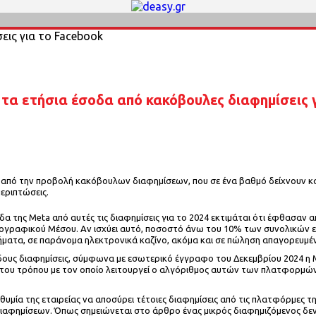
. τα ετήσια έσοδα από κακόβουλες διαφημίσεις 
 από την προβολή κακόβουλων διαφημίσεων, που σε ένα βαθμό δείχνουν και 
εριπτώσεις.
οδα της Meta από αυτές τις διαφημίσεις για το 2024 εκτιμάται ότι έφθασαν 
εογραφικού Μέσου. Αν ισχύει αυτό, ποσοστό άνω του 10% των συνολικών 
ήματα, σε παράνομα ηλεκτρονικά καζίνο, ακόμα και σε πώληση απαγορευμ
είδους διαφημίσεις, σύμφωνα με εσωτερικό έγγραφο του Δεκεμβρίου 2024 η 
του τρόπου με τον οποίο λειτουργεί ο αλγόριθμος αυτών των πλατφορμών, 
υμία της εταιρείας να αποσύρει τέτοιες διαφημίσεις από τις πλατφόρμες τ
διαφημίσεων. Όπως σημειώνεται στο άρθρο ένας μικρός διαφημιζόμενος δ