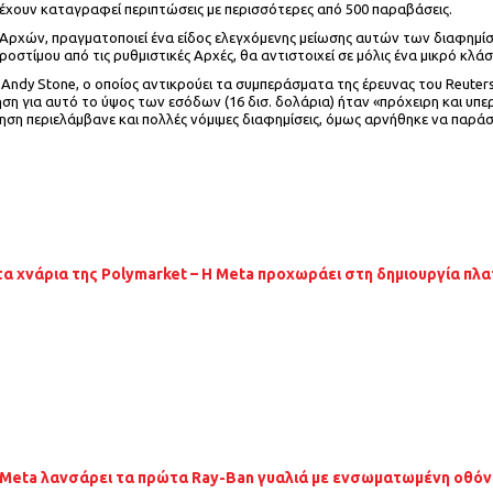
έχουν καταγραφεί περιπτώσεις με περισσότερες από 500 παραβάσεις.
Αρχών, πραγματοποιεί ένα είδος ελεγχόμενης μείωσης αυτών των διαφημίσεω
οστίμου από τις ρυθμιστικές Αρχές, θα αντιστοιχεί σε μόλις ένα μικρό κλ
Andy Stone, ο οποίος αντικρούει τα συμπεράσματα της έρευνας του Reuter
ση για αυτό το ύψος των εσόδων (16 δισ. δολάρια) ήταν «πρόχειρη και υπερ
μηση περιελάμβανε και πολλές νόμιμες διαφημίσεις, όμως αρνήθηκε να παρά
τα χνάρια της Polymarket – Η Meta προχωράει στη δημιουργία 
 Meta λανσάρει τα πρώτα Ray-Ban γυαλιά με ενσωματωμένη οθόν