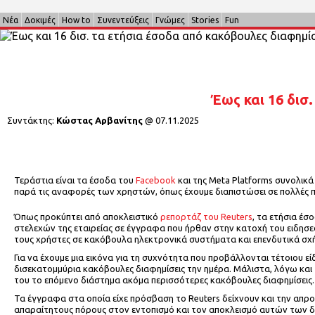
Νέα
Δοκιμές
How to
Συνεντεύξεις
Γνώμες
Stories
Fun
Έως και 16 δισ
Συντάκτης:
Κώστας Αρβανίτης
@
07.11.2025
Τεράστια είναι τα έσοδα του
Facebook
και της Meta Platforms συνολικά
παρά τις αναφορές των χρηστών, όπως έχουμε διαπιστώσει σε πολλές π
Όπως προκύπτει από αποκλειστικό
ρεπορτάζ του Reuters
, τα ετήσια έσ
στελεχών της εταιρείας σε έγγραφα που ήρθαν στην κατοχή του ειδησ
τους χρήστες σε κακόβουλα ηλεκτρονικά συστήματα και επενδυτικά σχ
Για να έχουμε μια εικόνα για τη συχνότητα που προβάλλονται τέτοιου 
δισεκατομμύρια κακόβουλες διαφημίσεις την ημέρα. Μάλιστα, λόγω και 
του το επόμενο διάστημα ακόμα περισσότερες κακόβουλες διαφημίσεις.
Τα έγγραφα στα οποία είχε πρόσβαση το Reuters δείχνουν και την απροθ
απαραίτητους πόρους στον εντοπισμό και τον αποκλεισμό αυτών των 