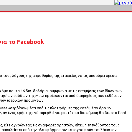
για το Facebook
τους λόγους της απροθυμίας της εταιρείας να τις αποσύρει άμεσα,
ακόμα και τα 16 δισ. δολάρια, σύμφωνα με τις εκτιμήσεις των ίδιων των
ετησίων εσόδων της Meta προέρχονται από διαφημίσεις που εκθέτουν
ένων ιατρικών προϊόντων.
Meta «σερβίρει» μέσα από τις πλατφόρμες της κατά μέσο όρο 15
αν ένας χρήστης ενδιαφερθεί για μια τέτοια διαφήμιση θα δει στο feed
ης, είτε αγνοώντας τις αναφορές χρηστών, είτε μη επενδύοντας τους
εν αποκλείεται από την πλατφόρμα πριν καταγραφούν τουλάχιστον