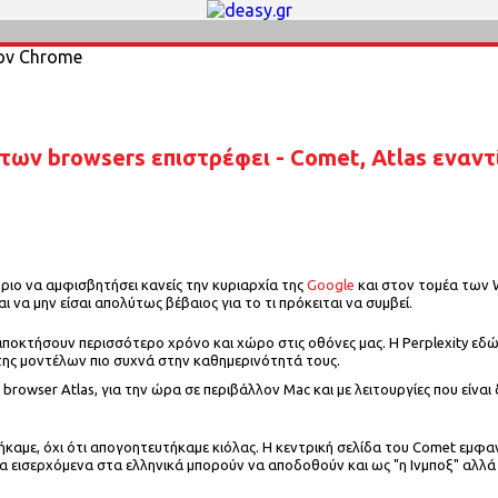
των browsers επιστρέφει - Comet, Atlas εναν
ριο να αμφισβητήσει κανείς την κυριαρχία της
Google
και στον τομέα των W
ναι να μην είσαι απολύτως βέβαιος για το τι πρόκειται να συμβεί.
οκτήσουν περισσότερο χρόνο και χώρο στις οθόνες μας. Η Perplexity εδώ κα
της μοντέλων πιο συχνά στην καθημερινότητά τους.
browser Atlas, για την ώρα σε περιβάλλον Mac και με λειτουργίες που είνα
τήκαμε, όχι ότι απογοητευτήκαμε κιόλας. Η κεντρική σελίδα του Comet εμφ
ι τα εισερχόμενα στα ελληνικά μπορούν να αποδοθούν και ως "η Ινμποξ" αλλ