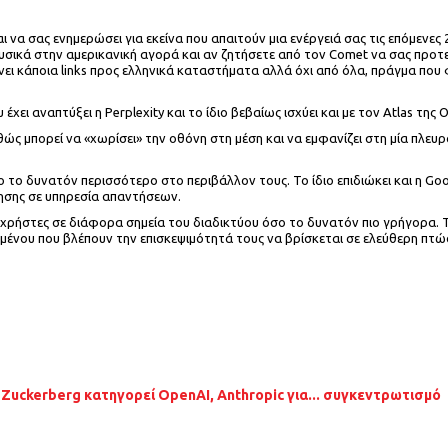
ι να σας ενημερώσει για εκείνα που απαιτούν μια ενέργειά σας τις επόμενες 2
υσικά στην αμερικανική αγορά και αν ζητήσετε από τον Comet να σας προτε
ει κάποια links προς ελληνικά καταστήματα αλλά όχι από όλα, πράγμα που 
ει αναπτύξει η Perplexity και το ίδιο βεβαίως ισχύει και με τον Atlas της 
θώς μπορεί να «χωρίσει» την οθόνη στη μέση και να εμφανίζει στη μία πλευρ
ο δυνατόν περισσότερο στο περιβάλλον τους. Το ίδιο επιδιώκει και η Googl
τησης σε υπηρεσία απαντήσεων.
χρήστες σε διάφορα σημεία του διαδικτύου όσο το δυνατόν πιο γρήγορα. Τ
μένου που βλέπουν την επισκεψιμότητά τους να βρίσκεται σε ελεύθερη πτώσ
 Zuckerberg κατηγορεί OpenAI, Anthropic για... συγκεντρωτισμό