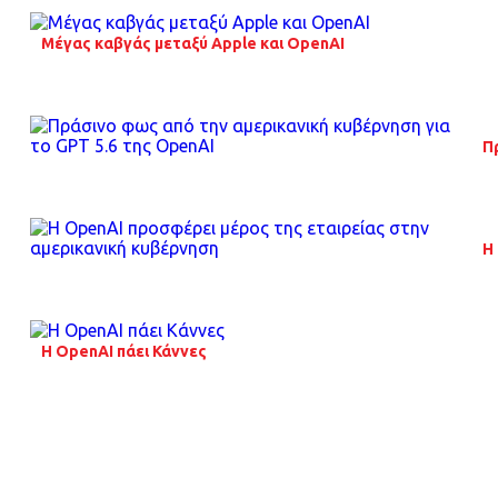
Μέγας καβγάς μεταξύ Apple και OpenAI
Π
Η
Η OpenAI πάει Κάννες