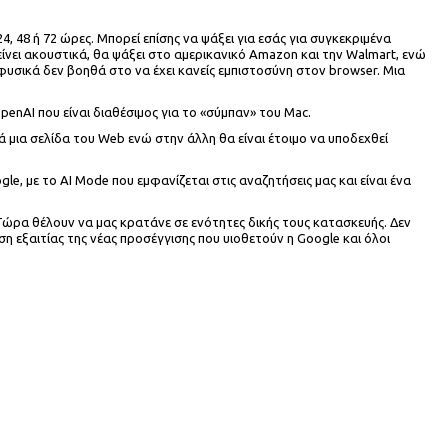
4, 48 ή 72 ώρες. Μπορεί επίσης να ψάξει για εσάς για συγκεκριμένα
ίνει ακουστικά, θα ψάξει στο αμερικανικό Amazon και την Walmart, ενώ
φυσικά δεν βοηθά στο να έχει κανείς εμπιστοσύνη στον browser. Μια
OpenAI που είναι διαθέσιμος για το «σύμπαν» του Mac.
ά μια σελίδα του Web ενώ στην άλλη θα είναι έτοιμο να υποδεχθεί
e, με το AI Mode που εμφανίζεται στις αναζητήσεις μας και είναι ένα
ώρα θέλουν να μας κρατάνε σε ενότητες δικής τους κατασκευής. Δεν
η εξαιτίας της νέας προσέγγισης που υιοθετούν η Google και όλοι