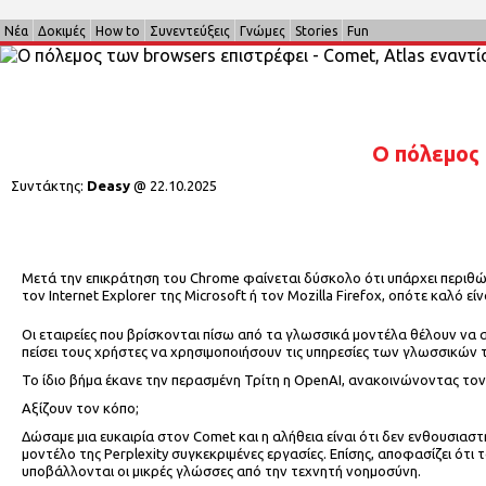
Νέα
Δοκιμές
How to
Συνεντεύξεις
Γνώμες
Stories
Fun
Ο πόλεμος 
Συντάκτης:
Deasy
@
22.10.2025
Μετά την επικράτηση του Chrome φαίνεται δύσκολο ότι υπάρχει περιθώ
τον Internet Explorer της Microsoft ή τον Mozilla Firefox, οπότε καλό εί
Οι εταιρείες που βρίσκονται πίσω από τα γλωσσικά μοντέλα θέλουν να απ
πείσει τους χρήστες να χρησιμοποιήσουν τις υπηρεσίες των γλωσσικών 
Το ίδιο βήμα έκανε την περασμένη Τρίτη η OpenAI, ανακοινώνοντας τον 
Αξίζουν τον κόπο;
Δώσαμε μια ευκαιρία στον Comet και η αλήθεια είναι ότι δεν ενθουσιασ
μοντέλο της Perplexity συγκεκριμένες εργασίες. Επίσης, αποφασίζει ότ
υποβάλλονται οι μικρές γλώσσες από την τεχνητή νοημοσύνη.