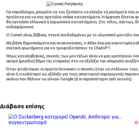
Για παράδειγμα, μπορείτε να του ζητήσετε να ελέγξει τα μηνύματά σας κα
προϊόντα και να σας προτείνει online καταστήματα. Η έμφαση δίνεται φ
θα αγνοήσει ελληνικά ή ευρωπαϊκά καταστήματα. Στο τέλος, πάντως, δίν
ενδιαφέρουσα
Ο Comet είναι, βέβαια, στενά συνδεδεμένος με το γλωσσικό μοντέλο που έχ
Με βάση δημοσιεύματα και ανακοινώσεις, ο Atlas έχει μια καινοτομία κα
σχετικά ερωτήματα για να τροφοδοτήσουν το ChatGPT.
Όπως καταλαβαίνεις, σκοπός των μοντέλων είναι να μας κρατήσουν όσο τ
ακόμα (μεγάλο) βήμα της εταιρείας στο να εξελίξει την υπηρεσία αναζή
Όταν φτιάχτηκαν οι πρώτοι browsers ο σκοπός ήταν να στέλνουν τους 
είναι ό,τι καλύτερο ως εξέλιξη για τους απανταχού παραγωγούς περιεχο
εκείνοι που θέλουν να γίνουν Google (ή οι περισσότεροι από αυτούς).
Διάβασε επίσης
O