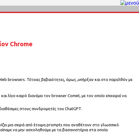
τίον Chrome
eb browsers. Τέτοιες βεβαιότητες, όμως ,υπήρξαν και στο παρελθόν με
ι λίγο καιρό διανέμει τον browser Comet, με τον οποίο επιχειρεί να
ι διαθέσιμες στους συνδρομητές του ChatGPT.
ανίζει μια σειρά από έτοιμα prompts που αναθέτουν στο γλωσσικό
ά είπαμε να μην ασχοληθούμε με τα βασανιστήρια στα οποία