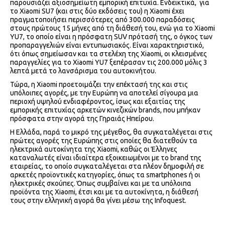
παρουσιάζει αξιοσημείωτη εμπορική επιτυχία. Ενδεικτικά, για
τo Xiaomi SU7 (και στις δύο εκδόσεις του) η Xiaomi έχει
πραγματοποιήσει περισσότερες από 300.000 παραδόσεις
στους πρώτους 15 μήνες από τη διάθεσή του, ενώ για το Xiaomi
YU7, το οποίο είναι η πρόσφατη SUV πρότασή της, ο όγκος των
προπαραγγελιών είναι εντυπωσιακός. Είναι χαρακτηριστικό,
ότι όπως σημείωσαν και τα στελέχη της Xiaomi, οι κλεισμένες
παραγγελίες για το Xiaomi YU7 ξεπέρασαν τις 200.000 μόλις 3
λεπτά μετά το λανσάρισμα του αυτοκινήτου.
Τώρα, η Xiaomi προετοιμάζει την επέκτασή της και στις
υπόλοιπες αγορές, με την Ευρώπη να αποτελεί σίγουρα μια
περιοχή υψηλού ενδιαφέροντος, ίσως και εξαιτίας της
εμπορικής επιτυχίας αρκετών κινεζικών brands, που μπήκαν
πρόσφατα στην αγορά της Γηραιάς Ηπείρου.
Η Ελλάδα, παρά το μικρό της μέγεθος, θα συγκαταλέγεται στις
πρώτες αγορές της Ευρώπης στις οποίες θα διατεθούν τα
ηλεκτρικά αυτοκίνητα της Xiaomi, καθώς οι Έλληνες
καταναλωτές είναι ιδιαίτερα εξοικειωμένοι με το brand της
εταιρείας, το οποίο συγκαταλέγεται στα πλέον δημοφιλή σε
αρκετές προϊοντικές κατηγορίες, όπως τα smartphones ή οι
ηλεκτρικές σκούπες. Όπως συμβαίνει και με τα υπόλοιπα
προϊόντα της Xiaomi, έτσι και με τα αυτοκίνητα, η διάθεσή
τους στην ελληνική αγορά θα γίνει μέσω της Infoquest.