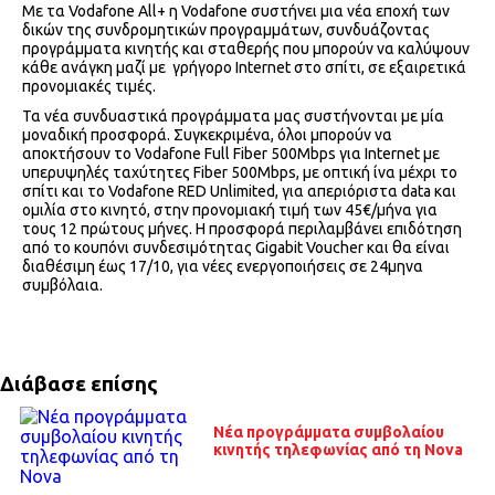
Με τα Vodafone All+ η Vodafone συστήνει μια νέα εποχή των
δικών της συνδρομητικών προγραμμάτων, συνδυάζοντας
προγράμματα κινητής και σταθερής που μπορούν να καλύψουν
κάθε ανάγκη μαζί με γρήγορο Internet στο σπίτι, σε εξαιρετικά
προνομιακές τιμές.
Τα νέα συνδυαστικά προγράμματα μας συστήνονται με μία
μοναδική προσφορά. Συγκεκριμένα, όλοι μπορούν να
αποκτήσουν το Vodafone Full Fiber 500Mbps για Internet με
υπερυψηλές ταχύτητες Fiber 500Mbps, με οπτική ίνα μέχρι το
σπίτι και το Vodafone RED Unlimited, για απεριόριστα data και
ομιλία στο κινητό, στην προνομιακή τιμή των 45€/μήνα για
τους 12 πρώτους μήνες. Η προσφορά περιλαμβάνει επιδότηση
από το κουπόνι συνδεσιμότητας Gigabit Voucher και θα είναι
διαθέσιμη έως 17/10, για νέες ενεργοποιήσεις σε 24μηνα
συμβόλαια.
Διάβασε επίσης
Νέα προγράμματα συμβολαίου
κινητής τηλεφωνίας από τη Nova