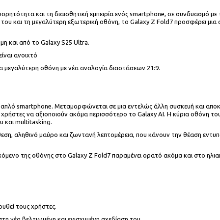
ορητότητα και τη διαισθητική εμπειρία ενός smartphone, σε συνδυασμό με τ
 του και τη μεγαλύτερη εξωτερική οθόνη, το Galaxy Z Fold7 προσφέρει μια 
μη και από το Galaxy S25 Ultra.
είναι ανοιχτό
ια μεγαλύτερη οθόνη με νέα αναλογία διαστάσεων 21:9.
ένα απλό smartphone. Μεταμορφώνεται σε μια εντελώς άλλη συσκευή και απο
 χρήστες να αξιοποιούν ακόμα περισσότερο το Galaxy AI. Η κύρια οθόνη του
και multitasking.
ση, αληθινό μαύρο και ζωντανή λεπτομέρεια, που κάνουν την θέαση εντυπωσ
ιεχόμενο της οθόνης στο Galaxy Z Fold7 παραμένει ορατό ακόμα και στο ηλι
ουθεί τους χρήστες.
στη νέα βελτιωμένη και ενισχυμένη σχεδίαση του