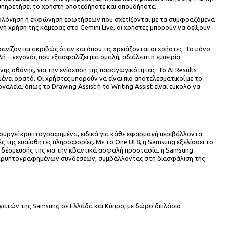
εξυπηρετήσει το χρήστη οποτεδήποτε και οπουδήποτε.
ηκτρολόγηση ή εκφώνηση ερωτήσεων που σχετίζονται με τα συμφραζόμενα
νή χρήση της κάμερας στο Gemini Live, οι χρήστες μπορούν να δείξουν
ανίζονται ακριβώς όταν και όπου τις χρειάζονται οι χρήστες. Το μόνο
 – γεγονός που εξασφαλίζει μια ομαλή, αδιάλειπτη εμπειρία.
ένης οθόνης, για την ενίσχυση της παραγωγικότητας. Το AI Results
ένει ορατό. Οι χρήστες μπορούν να είναι πιο αποτελεσματικοί με το
λεία, όπως το Drawing Assist ή το Writing Assist είναι εύκολο να
μιουργεί κρυπτογραφημένα, ειδικά για κάθε εφαρμογή περιβάλλοντα
 της ευαίσθητες πληροφορίες. Με το One UI 8, η Samsung εξελίσσει το
ύς δέσμευσής της για την κβαντικά ασφαλή προστασία, η Samsung
ων κρυπτογραφημένων συνδέσεων, συμβάλλοντας στη διασφάλιση της
νεργατών της Samsung σε Ελλάδα και Κύπρο, με δώρο διπλάσιο