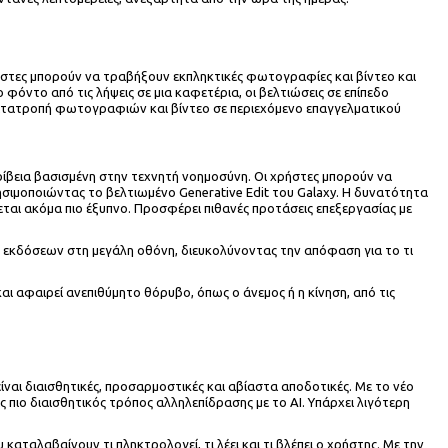
ρήστες μπορούν να τραβήξουν εκπληκτικές φωτογραφίες και βίντεο και
ντο από τις λήψεις σε μια καφετέρια, οι βελτιώσεις σε επίπεδο
η μετατροπή φωτογραφιών και βίντεο σε περιεχόμενο επαγγελματικού
ακρίβεια βασισμένη στην τεχνητή νοημοσύνη. Οι χρήστες μπορούν να
ησιμοποιώντας το βελτιωμένο Generative Edit του Galaxy. Η δυνατότητα
ται ακόμα πιο έξυπνο. Προσφέρει πιθανές προτάσεις επεξεργασίας με
ν εκδόσεων στη μεγάλη οθόνη, διευκολύνοντας την απόφαση για το τι
ι και αφαιρεί ανεπιθύμητο θόρυβο, όπως ο άνεμος ή η κίνηση, από τις
είναι διαισθητικές, προσαρμοστικές και αβίαστα αποδοτικές. Με το νέο
ς πιο διαισθητικός τρόπος αλληλεπίδρασης με το AI. Υπάρχει λιγότερη
αταλαβαίνουν τι πληκτρολογεί, τι λέει και τι βλέπει ο χρήστης. Με την