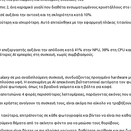
ramic 2, ένα κεραμικό γυαλί που διαθέτει ενσωματωμένους κρυστάλλους στο
εσέ αυξάνει την αντοχή και τη σκληρότητα κατά 10%.
ρύτερη και ισχυρότερη. Αυτό επιτεύχθηκε με την εφαρμογή πλάκας τιτανίου.
. Ο επεξεργαστής αυξάνει την απόδοση κατά 41% στην NPU, 38% στη CPU και
τερες AI εμπειρίες στη συσκευή, χωρίς συμβιβασμούς.
 Galaxy σε μια αναδιπλούμενη συσκευή, συνδυάζοντας προηγμένο hardware 
λούσια υφή. Η ενισχυμένη με AI απεικόνιση βελτιστοποιεί αυτόματα τον φ
μηλού φωτισμού, όπως τα βραδινά γεύματα και η βόλτα για καφέ.
αποτυπώνει 4 φορές περισσότερες λεπτομέρειες, παράγοντας εικόνες που ε
οι χρήστες ανοίγουν τη συσκευή τους, είναι ακόμα πιο εύκολο να τραβήξουν
ες ταχύτερα, επιτρέποντας σε κάθε φωτογραφία και βίντεο να είναι πιο καθ
ινούμενα θέματα από το ακίνητο φόντο για να μειώσει τους θορύβους.
λεσμα είναι βίντεο με πιο πλούσια χρώματα, βαθύτερη αντίθεση και πιο ζω