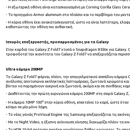
- Η εξωτερική οθόνη είναι κατασκευασμένη με Corning Gorilla Glass Ce
- Το προηγμένο Armor aluminum στο πλαίσιο και το περίβλημα του μεντ
- Η κύρια οθόνη έχει ανακατασκευαστεί, ώστε να είναι λεπτότερη, ελαφ
καθιστώντας την οθόνη πιο ανθεκτική.
Ισχυρός επεξεργαστής, προσαρμοσμένος για τα
Galaxy
Στην καρδιά του Galaxy Z Fold7 χτυπά ο Snapdragon 8 Elite για Galaxy
τροφοδοτεί την ικανότητα του Galaxy Z Fold7 να επεξεργάζεται περισσό
Ultra
κάμερα 200
MP
Το Galaxy Z Fold7 φέρνει, πλέον, την επαγγελματικού επιπέδου κάμερα
ανάλυσης αποτυπώνει εκπληκτικές λεπτομέρειες, ζωντανά χρώματα και π
βίντεο να παραμένουν ευκρινή και ζωντανά, ακόμα και σε συνθήκες χα
- Διαθέτοντας την πρώτη ευρυγώνια κάμερα 200MP στη σειρά Galaxy Z, 
ο
- Η κάμερα 10MP 100
στην κύρια οθόνη, επεκτείνει το καρέ, ώστε όταν 
κόσμο σε μία μόνο λήψη.
- To νέας γενιάς ProVisual Engine της Samsung επεξεργάζεται τις εικόν
- Με το Night Video, η έξυπνη ανίχνευση κίνησης διαχωρίζει πλέον τα κ
- Το HDR 10-bit πρότυπο παρέχει μεγαλύτερο βάθος χρώματος. Το αποτέ