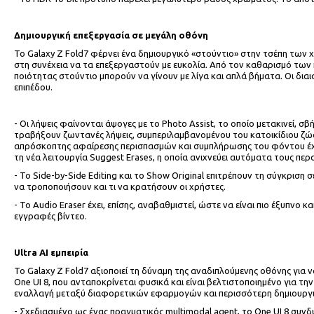
Δημιουργική επεξεργασία σε μεγάλη οθόνη
Το Galaxy Z Fold7 φέρνει ένα δημιουργικό «στούντιο» στην τσέπη των 
στη συνέχεια να τα επεξεργαστούν με ευκολία. Από τον καθαρισμό των
ποιότητας στούντιο μπορούν να γίνουν με λίγα και απλά βήματα. Οι δια
επιπέδου.
- Οι λήψεις φαίνονται άψογες με το Photo Assist, το οποίο μετακινεί, 
τραβήξουν ζωντανές λήψεις, συμπεριλαμβανομένου του κατοικίδιου ζώου
απρόσκοπτης αφαίρεσης περισπασμών και συμπλήρωσης του φόντου έχει 
τη νέα λειτουργία Suggest Erases, η οποία ανιχνεύει αυτόματα τους περ
- Το Side-by-Side Editing και το Show Original επιτρέπουν τη σύγκρ
να τροποποιήσουν και τι να κρατήσουν οι χρήστες.
- Το Audio Eraser έχει, επίσης, αναβαθμιστεί, ώστε να είναι πιο έξυπνο κ
εγγραφές βίντεο.
Ultra
AI
εμπειρία
Το Galaxy Z Fold7 αξιοποιεί τη δύναμη της αναδιπλούμενης οθόνης για ν
One UI 8, που ανταποκρίνεται φυσικά και είναι βελτιστοποιημένο για τη
εναλλαγή μεταξύ διαφορετικών εφαρμογών και περισσότερη δημιουργι
- Σχεδιασμένο ως ένας πραγματικός multimodal agent, το One UI 8 συνδυ