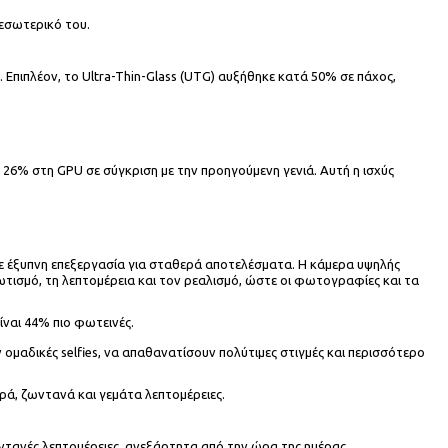
 εσωτερικό του.
 Επιπλέον, το Ultra-Thin-Glass (UTG) αυξήθηκε κατά 50% σε πάχος,
 26% στη GPU σε σύγκριση με την προηγούμενη γενιά. Αυτή η ισχύς
με έξυπνη επεξεργασία για σταθερά αποτελέσματα. Η κάμερα υψηλής
ωτισμό, τη λεπτομέρεια και τον ρεαλισμό, ώστε οι φωτογραφίες και τα
ίναι 44% πιο φωτεινές.
 ομαδικές selfies, να απαθανατίσουν πολύτιμες στιγμές και περισσότερο
αρά, ζωντανά και γεμάτα λεπτομέρειες.
ντανές λεπτομέρειες, ανεξάρτητα από την ώρα της ημέρας.