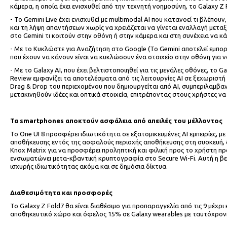
κάμερα, η οποία έχει ενισχυθεί από την τεχνητή νοημοσύνη, το Galaxy 
- Το Gemini Live έχει ενισχυθεί με multimodal AI που κατανοεί τι βλ
και τη λήψη απαντήσεων χωρίς να χρειάζεται να γίνεται εναλλαγή μεταξ
στο Gemini τι κοιτούν στην οθόνη ή στην κάμερα και στη συνέχεια να 
- Με το Κυκλώστε για Αναζήτηση στο Google (Το Gemini αποτελεί εμπορι
που έχουν να κάνουν είναι να κυκλώσουν ένα στοιχείο στην οθόνη για ν
- Με το Galaxy AI, που έχει βελτιστοποιηθεί για τις μεγάλες οθόνες, το
Review εμφανίζει τα αποτελέσματα από τις λειτουργίες AI σε ξεχωριστή 
Drag & Drop του περιεχομένου που δημιουργείται από AI, συμπεριλαμβαν
μετακινηθούν ιδέες και οπτικά στοιχεία, επιτρέποντας στους χρήστες να
Τα
smartphones
αποκτούν ασφάλεια από απειλές του μέλλοντος
Το One UI 8 προσφέρει ιδιωτικότητα σε εξατομικευμένες AI εμπειρίες,
αποθήκευσης εντός της ασφαλούς περιοχής αποθήκευσης στη συσκευή, δι
Knox Matrix για να προσφέρει προληπτική και φιλική προς το χρήστη π
ενσωματώνει μετα-κβαντική κρυπτογραφία στο Secure Wi-Fi. Αυτή η 
ισχυρής ιδιωτικότητας ακόμα και σε δημόσια δίκτυα.
Διαθεσιμότητα και προσφορές
Το Galaxy Z Fold7 θα είναι διαθέσιμο για προπαραγγελία από τις 9 μέχ
αποθηκευτικό χώρο και όφελος 15% σε Galaxy wearables με ταυτόχρον