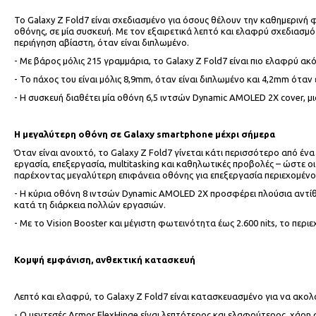
Το Galaxy Z Fold7 είναι σχεδιασμένο για όσους θέλουν την καθημερινή φ
οθόνης, σε μία συσκευή. Με τον εξαιρετικά λεπτό και ελαφρύ σχεδιασμό
περιήγηση αβίαστη, όταν είναι διπλωμένο.
- Με βάρος μόλις 215 γραμμάρια, το Galaxy Z Fold7 είναι πιο ελαφρύ ακό
- Το πάχος του είναι μόλις 8,9mm, όταν είναι διπλωμένο και 4,2mm όταν 
- Η συσκευή διαθέτει μία οθόνη 6,5 ιντσών Dynamic AMOLED 2X cover, μ
Η μεγαλύτερη οθόνη σε
Galaxy
smartphone
μέχρι σήμερα
Όταν είναι ανοιχτό, το Galaxy Z Fold7 γίνεται κάτι περισσότερο από 
εργασία, επεξεργασία, multitasking και καθηλωτικές προβολές – ώστε οι
παρέχοντας μεγαλύτερη επιφάνεια οθόνης για επεξεργασία περιεχομένου 
- Η κύρια οθόνη 8 ιντσών Dynamic AMOLED 2Χ προσφέρει πλούσια αντίθε
κατά τη διάρκεια πολλών εργασιών.
- Με το Vision Booster και μέγιστη φωτεινότητα έως 2.600 nits, το περ
Κομψή εμφάνιση, ανθεκτική κατασκευή
Λεπτό και ελαφρύ, το Galaxy Z Fold7 είναι κατασκευασμένο για να ακολ
- Ο μεντεσές Armor FlexHinge είναι λεπτότερος και ελαφρύτερος, χάρη 