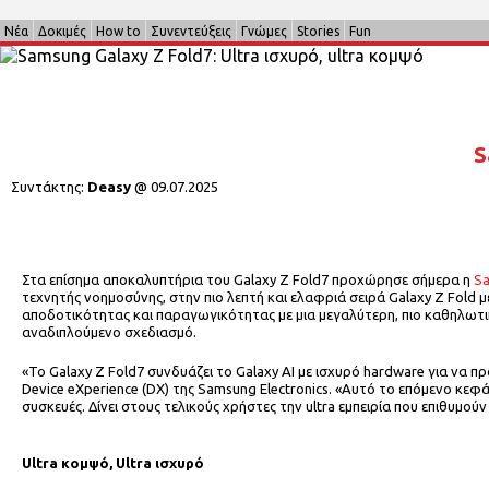
Νέα
Δοκιμές
How to
Συνεντεύξεις
Γνώμες
Stories
Fun
S
Συντάκτης:
Deasy
@
09.07.2025
Στα επίσημα αποκαλυπτήρια του Galaxy Z Fold7 προχώρησε σήμερα η
S
τεχνητής νοημοσύνης, στην πιο λεπτή και ελαφριά σειρά Galaxy Z Fold μέ
αποδοτικότητας και παραγωγικότητας με μια μεγαλύτερη, πιο καθηλωτι
αναδιπλούμενο σχεδιασμό.
«Το Galaxy Z Fold7 συνδυάζει το Galaxy AI με ισχυρό hardware για να
Device eXperience (DX) της Samsung Electronics. «Αυτό το επόμενο κεφ
συσκευές. Δίνει στους τελικούς χρήστες την ultra εμπειρία που επιθυμού
Ultra
κομψό,
Ultra
ισχυρό