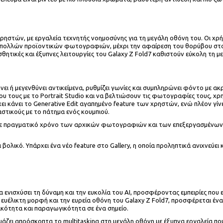
χρηστών, με εργαλεία τεχνητής νοημοσύνης για τη μεγάλη οθόνη του. Οι χ
 πολλών προϊοντικών φωτογραφιών, μέχρι την αφαίρεση του θορύβου στο φό
ισθητικές και έξυπνες λειτουργίες του Galaxy Z Fold7 καθιστούν εύκολη τ
σβήνει ή μεγενθύνει αντικείμενα, ρυθμίζει γωνίες και συμπληρώνει φόντο με 
 τους με το Portrait Studio και να βελτιώσουν τις φωτογραφίες τους, χρ
κάνει το Generative Edit αγαπημένο feature των χρηστών, ενώ πλέον γίνε
αστικούς με το πάτημα ενός κουμπιού.
ιση σε πραγματικό χρόνο των αρχικών φωτογραφιών και των επεξεργασμένω
αι βολικό. Υπάρχει ένα νέο feature στο Gallery, η οποία προληπτικά ανιχνεύε
α ενισχύσει τη δύναμη και την ευκολία του AI, προσφέροντας εμπειρίες που 
ν ευέλικτη μορφή και την ευρεία οθόνη του Galaxy Z Fold7, προσφέρεται ένα
κότητα και παραγωγικότητα σε ένα σημείο.
άζει απρόσκοπτα το multitasking στη μεγάλη οθόνη με έξυπνα εργαλεία που κ