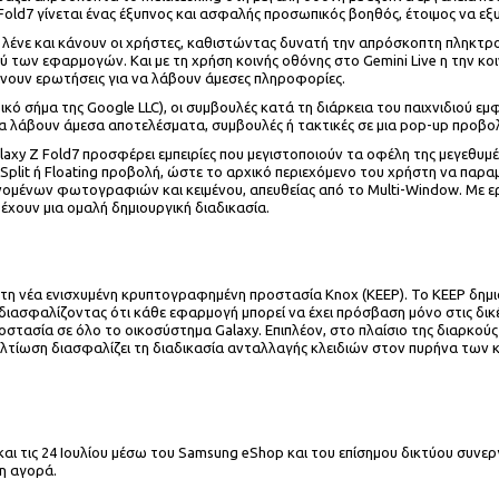
Z Fold7 γίνεται ένας έξυπνος και ασφαλής προσωπικός βοηθός, έτοιμος να 
έπουν, λένε και κάνουν οι χρήστες, καθιστώντας δυνατή την απρόσκοπτη πλ
ύ των εφαρμογών. Και με τη χρήση κοινής οθόνης στο Gemini Live η την κοι
κάνουν ερωτήσεις για να λάβουν άμεσες πληροφορίες.
κό σήμα της Google LLC), οι συμβουλές κατά τη διάρκεια του παιχνιδιού εμφ
α λάβουν άμεσα αποτελέσματα, συμβουλές ή τακτικές σε μια pop-up προβολή
 Galaxy Z Fold7 προσφέρει εμπειρίες που μεγιστοποιούν τα οφέλη της μεγεθυμ
Split ή Floating προβολή, ώστε το αρχικό περιεχόμενο του χρήστη να παραμ
ομένων φωτογραφιών και κειμένου, απευθείας από το Multi-Window. Με εργα
 έχουν μια ομαλή δημιουργική διαδικασία.
 με τη νέα ενισχυμένη κρυπτογραφημένη προστασία Knox (KEEP). Το KEEP δη
ασφαλίζοντας ότι κάθε εφαρμογή μπορεί να έχει πρόσβαση μόνο στις δικές
ροστασία σε όλο το οικοσύστημα Galaxy. Επιπλέον, στο πλαίσιο της διαρκο
βελτίωση διασφαλίζει τη διαδικασία ανταλλαγής κλειδιών στον πυρήνα τ
ρι και τις 24 Ιουλίου μέσω του Samsung eShop και του επίσημου δικτύου συ
η αγορά.