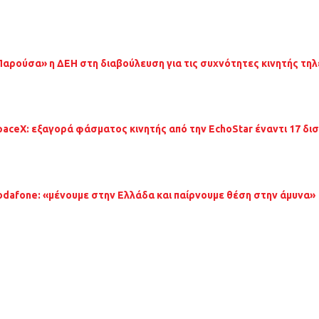
Παρούσα» η ΔΕΗ στη διαβούλευση για τις συχνότητες κινητής τη
paceX: εξαγορά φάσματος κινητής από την EchoStar έναντι 17 δι
odafone: «μένουμε στην Ελλάδα και παίρνουμε θέση στην άμυνα»