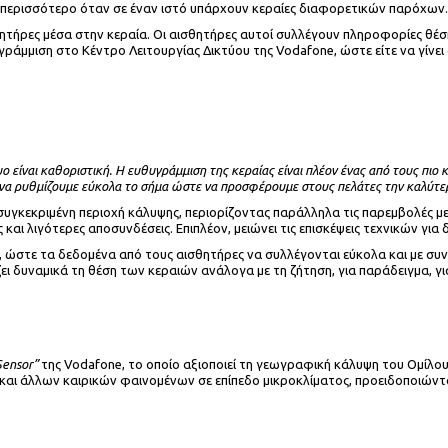
 περισσότερο όταν σε έναν ιστό υπάρχουν κεραίες διαφορετικών παρόχων.
σθητήρες μέσα στην κεραία. Οι αισθητήρες αυτοί συλλέγουν πληροφορίες θ
άμμιση στο Κέντρο Λειτουργίας Δικτύου της Vodafone, ώστε είτε να γίνει α
υο είναι καθοριστική. Η ευθυγράμμιση της κεραίας είναι πλέον ένας από τους πι
 να ρυθμίζουμε εύκολα το σήμα ώστε να προσφέρουμε στους πελάτες την καλύτε
 συγκεκριμένη περιοχή κάλυψης, περιορίζοντας παράλληλα τις παρεμβολές μ
αι λιγότερες αποσυνδέσεις. Επιπλέον, μειώνει τις επισκέψεις τεχνικών για
, ώστε τα δεδομένα από τους αισθητήρες να συλλέγονται εύκολα και με συ
ίζει δυναμικά τη θέση των κεραιών ανάλογα με τη ζήτηση, για παράδειγμα,
Sensor”
της Vodafone, το οποίο αξιοποιεί τη γεωγραφική κάλυψη του Ομίλου
και άλλων καιρικών φαινομένων σε επίπεδο μικροκλίματος, προειδοποιώντας