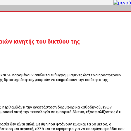
ιών κινητής του δικτύου της
ς 4G και 5G παραμένουν απόλυτα ευθυγραμμισμένες ώστε να προσφέρουν
κής δραστηριότητας, μπορούν να επηρεάσουν την ποιότητα της
ώρες, περιλαμβάνει την εγκατάσταση δορυφορικά καθοδηγούμενων
οποιεί αυτή την τεχνολογία σε εμπορικό δίκτυο, εξασφαλίζοντας ότι
κασία δεν είναι απλή. Σε ύψη που φτάνουν έως και τα 50 μέτρα, ο
όσταση και περιοχή, αλλά και το υψόμετρο για να αποφύγει εμπόδια που