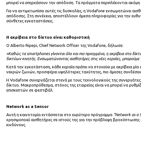
μπορεί να επηρεάσουν την απόδοση. Τα πράγματα περιπλέκονται ακόμη
Για να αντιμετωπίσει αυτές τις δυσκολίες, η Vodafone ενσωματώνει αι
απόδοσης. Στη συνέχεια, αποστέλλουν άμεσα πληροφορίες για την ευθυγρ
σύνθετες εγκαταστάσεις.
Η ακρίβεια στο δίκτυο είναι καθοριστική
Ο Alberto Ripepi, Chief Network Officer της Vodafone, δήλωσε:
«Καθώς τα smartphones γίνονται όλο και πιο προηγμένα, η ακρίβεια στο δίκτ
δικτύων κινητής. Ενσωματώνοντας αισθητήρες στις νέες κεραίες, μπορούμε
Κατά την εγκατάσταση, κάθε κεραία πρέπει να στοχεύει με ακρίβεια μία
νεκρών ζωνών, προσφέρει υψηλότερες ταχύτητες, πιο άμεσες συνδέσεις κ
Η Vodafone συνεργάζεται στενά με τους τεχνολογικούς της συνεργάτες
δίκτυο. Μακροπρόθεσμα, στόχος της εταιρείας είναι να μπορεί να ρυθμ
επισκεπτών σε φεστιβάλ.
Network as a Sensor
Αυτή η καινοτομία εντάσσεται στο ευρύτερο πρόγραμμα
“Network as a 
χρησιμοποιεί αισθητήρες σε ιστούς της για την πρόβλεψη βροχόπτωσης 
κινδύνους.