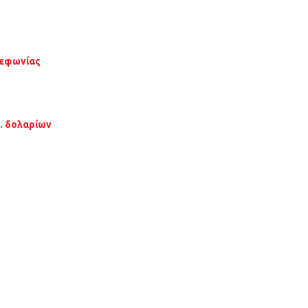
λεφωνίας
σ. δολαρίων