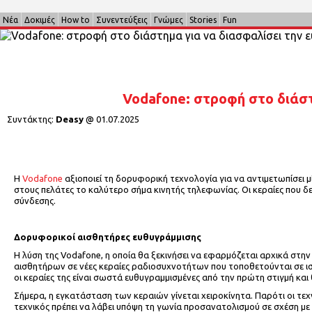
Νέα
Δοκιμές
How to
Συνεντεύξεις
Γνώμες
Stories
Fun
Vodafone: στροφή στο διάστ
Συντάκτης:
Deasy
@
01.07.2025
Η
Vodafone
αξιοποιεί τη δορυφορική τεχνολογία για να αντιμετωπίσει 
στους πελάτες το καλύτερο σήμα κινητής τηλεφωνίας. Οι κεραίες που δ
σύνδεσης.
Δορυφορικοί αισθητήρες ευθυγράμμισης
Η λύση της Vodafone, η οποία θα ξεκινήσει να εφαρμόζεται αρχικά στ
αισθητήρων σε νέες κεραίες ραδιοσυχνοτήτων που τοποθετούνται σε ισ
οι κεραίες της είναι σωστά ευθυγραμμισμένες από την πρώτη στιγμή και 
Σήμερα, η εγκατάσταση των κεραιών γίνεται χειροκίνητα. Παρότι οι τεχν
τεχνικός πρέπει να λάβει υπόψη τη γωνία προσανατολισμού σε σχέση με