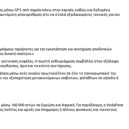
έσης μέσω GPS από σημεία πάνω στην κεραία, καθώς και δεδομένα
υτόματη επαναρύθμιση είτε να σταλεί εξειδικευμένος τεχνικός για πιο
ο κρίσιμους παράγοντες για την εγκατάσταση και συντήρηση αποδοτικών
ρη δυνατή ποιότητα.»
ε γειτονικές κυψέλες. Η σωστή ευθυγράμμιση συμβάλλει στην εξάλειψη
 διορθώσεις, άρα και τα κόστη συντήρησης.
νέπεια μέσω ενός ενιαίου πρωτοκόλλου σε όλο το πανευρωπαϊκό της
 για την εξυπηρέτηση μετακινούμενων επιβατών, φιλάθλων σε γήπεδα ή
 μέσω 160.000 ιστών σε Ευρώπη και Αφρική. Για παράδειγμα, η Vodafone
 πολίτες και αρχές για πλημμύρες ή άλλους φυσικούς και τεχνητούς