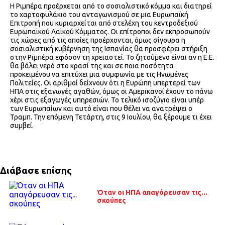
Η Ριμπέρα προέρχεται από το σοσιαλιστικό κόμμα και διατηρεί
το χαρτοφυλάκιο του ανταγωνισμού σε μια Ευρωπαϊκή
Επιτροπή που κυριαρχείται από στελέχη του κεντροδεξιού
Ευρωπαϊκού Λαϊκού Κόμματος. Οι επίτροποι δεν εκπροσωπούν
τις χώρες από τις οποίες προέρχονται, όμως σίγουρα η
σοσιαλιστική κυβέρνηση της Ισπανίας θα προσφέρει στήριξη
στην Ριμπέρα εφόσον τη χρειαστεί. Το ζητούμενο είναι αν η Ε.Ε.
θα βάλει νερό στο κρασί της και σε ποια ποσότητα
προκειμένου να επιτύχει μια συμφωνία με τις Ηνωμένες
Πολιτείες. Οι αριθμοί δείχνουν ότι η Ευρώπη υπερτερεί των
ΗΠΑ στις εξαγωγές αγαθών, όμως οι Αμερικανοί έχουν το πάνω
χέρι στις εξαγωγές υπηρεσιών. Το τελικό ισοζύγιο είναι υπέρ
των Ευρωπαίων και αυτό είναι που θέλει να ανατρέψει ο
Τραμπ. Την επόμενη Τετάρτη, στις 9 Ιουλίου, θα ξέρουμε τι έχει
συμβεί.
Διάβασε επίσης
Όταν οι ΗΠΑ απαγόρευσαν τις...
σκούπες