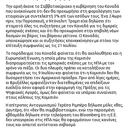
Την αρχή έκανε το Σαββατοκύριακο η κυβέρνηση του Καναδά
που ανακοίνωσε ότι δεν θα προχωρήσει στη φορολόγηση των
εταιρειών με συντελεστή 3% επί των εσόδων τους. Ένα 24ωρο
πριν, την Παρασκευή, ο Ντόναλντ Τραμπ είχε δηλώσει ότι
σταματά όλες τις συζητήσεις με τον Καναδά για τις διμερείς
εμπορικές σχέσεις και ότι θα προχωρούσε στην επιβολή νέων
δασμών σε βάρος του βόρειου γείτονα. Ο Καναδάς
υπαναχώρησε και οι συζητήσεις επανεκκίνησαν με στόχο την
επίτευξη συμφωνίας ως τις 21 Ιουλίου.
Το παράδειγμα του Καναδά φαίνεται ότι θα ακολουθήσει και η
Ευρωπαϊκή Ένωση, η οποία μέσω της Κομισιόν
διαπραγματεύεται τις εμπορικές σχέσεις με τις ΗΠΑ με τον
χρόνο να πιέζει. Οι δυο πλευρές πρέπει να καταλήξουν σε
συμφωνία ως τις 9 Ιουλίου και φαίνεται ότι η Κομισιόν δεν θα
δυσαρεστήσει τον Αμερικανό πρόεδρο. Πριν από λίγες ημέρες,
οι Βρυξέλλες εμφανίζονταν διατεθειμένες να επιδείξουν
ευελιξία όσον αφορά στην εφαρμογή της Πράξης για τις
Ψηφιακές Αγορές, όμως δεν φαίνεται να υπάρχει συναίνεση
στους κόλπους της Κομισιόν.
Η επίτροπος Ανταγωνισμού Τερέσα Ριμπέρα δήλωσε μόλις χθες,
Δευτέρα, ότι «δεν θα συμβιβαστούμε», ενώ την περασμένη
εβδομάδα δήλωσε στην τηλεόραση του Bloomberg ότι η Ε.Ε.
δεν υπαγορεύει στις ΗΠΑ πώς θα εφαρμόσουν τους κανόνες
τους και απαιτεί αντίστοιχο σεβασμό.