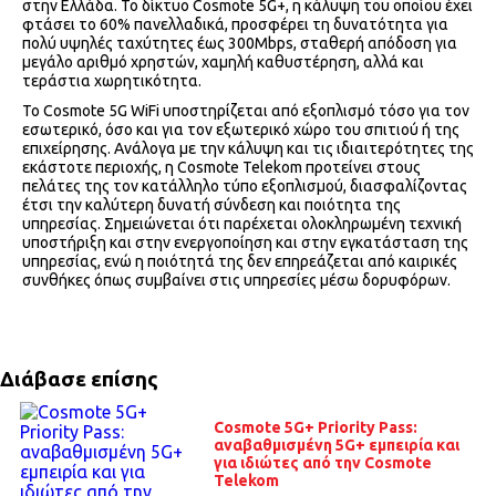
στην Ελλάδα. Το δίκτυο Cosmote 5G+, η κάλυψη του οποίου έχει
φτάσει το 60% πανελλαδικά, προσφέρει τη δυνατότητα για
πολύ υψηλές ταχύτητες έως 300Mbps, σταθερή απόδοση για
μεγάλο αριθμό χρηστών, χαμηλή καθυστέρηση, αλλά και
τεράστια χωρητικότητα.
Το Cosmote 5G WiFi υποστηρίζεται από εξοπλισμό τόσο για τον
εσωτερικό, όσο και για τον εξωτερικό χώρο του σπιτιού ή της
επιχείρησης. Ανάλογα με την κάλυψη και τις ιδιαιτερότητες της
εκάστοτε περιοχής, η Cosmote Telekom προτείνει στους
πελάτες της τον κατάλληλο τύπο εξοπλισμού, διασφαλίζοντας
έτσι την καλύτερη δυνατή σύνδεση και ποιότητα της
υπηρεσίας. Σημειώνεται ότι παρέχεται ολοκληρωμένη τεχνική
υποστήριξη και στην ενεργοποίηση και στην εγκατάσταση της
υπηρεσίας, ενώ η ποιότητά της δεν επηρεάζεται από καιρικές
συνθήκες όπως συμβαίνει στις υπηρεσίες μέσω δορυφόρων.
Διάβασε επίσης
Cosmote 5G+ Priority Pass:
αναβαθμισμένη 5G+ εμπειρία και
για ιδιώτες από την Cosmote
Telekom