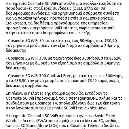
Η υπηρεσία Cosmote 5G WiFi αποτελεί μια εναλλακτική λύση σε
παραδοσιακές σταθερές συνδέσεις (DSL), αλλά και σε
δορυφορικές συνδέσεις, και χρησιμοποιεί ασύρματη σύνδεση
για να παρέχει γρήγορο Internet σε σπίτια και επιχειρήσεις.
Ειδικότερα, τα διαθέσιμα προγράμματα της υπηρεσίας
προσφέρουν απεριόριστο WiFi Internet, χωρίς περιορισμούς
στην ταχύτητα, και διαμορφώνονται ως εξής:
- Cosmote 5G WiFi 50, με ταχύτητες έως 50Mbps, στα €30,90
τον μήνα και με δωρεάν τον εξοπλισμό σε συμβόλαια 24μηνης
δέσμευσης
- Cosmote 5G WiFi 300, με ταχύτητες έως 300Mbps, στα €35,90
τον μήνα και με δωρεάν τον εξοπλισμό σε συμβόλαια 24μηνης
δέσμευσης
- Cosmote 5G WiFi 300 Contract Free, με ταχύτητες ως 300Mbps,
στα €35,90 τον μήνα με χρέωση εξοπλισμού €349 ευρώ, χωρίς
δέσμευση συμβολαίου.
Επιπλέον, οι πελάτες της εταιρείας που θα εντάξουν το
Cosmote 5G WiFi πρόγραμμά τους σε MagentaONE σχήμα και το
συνδυάσουν με Cosmote TV, απολαμβάνουν έως 12€ έκπτωση
στον λογαριασμό του Cosmote 5G WiFi τους κάθε μήνα.
Η υπηρεσία Cosmote 5G WiFi αξιοποιεί την τεχνολογία Fixed
Wireless Access (FWA) που στηρίζεται στο δίκτυο 5G, καθώς
και στο 5G Stand Alone (5G+) που η Cosmote Telekom διαθέτει